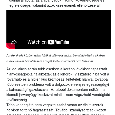
higiéniai állapota, az alapanyagok nyomonkövethetősége és
megfelelősége, valamint azok kezelésének ellenőrzése állt.
Az ellenőrzés közben feltárt hibákat, hiányosságokat bemutató videó a cikkben
leírtak vizuális bemutatására szolgál, többletinformációt nem tartalmaz.
Az idei akció során több esetben a korábbi években tapasztalt
hiányosságokkal találkoztak az ellenőrök. Visszatérő hiba volt a
rovarháló és a higiénikus kézmosási feltételek hiánya, továbbá
több esetben probléma volt a dolgozók érvényes egészségügyi
alkalmassági igazolásával. Ez utóbbi dokumentum nélkül – a
kiemelt járványügyi kockázat miatt – nem végezhető vendéglátó
tevékenység.
Több vendéglátó nem végezte szabályosan az élelmiszerek
helyben történő fagyasztását. További szabálysértések között