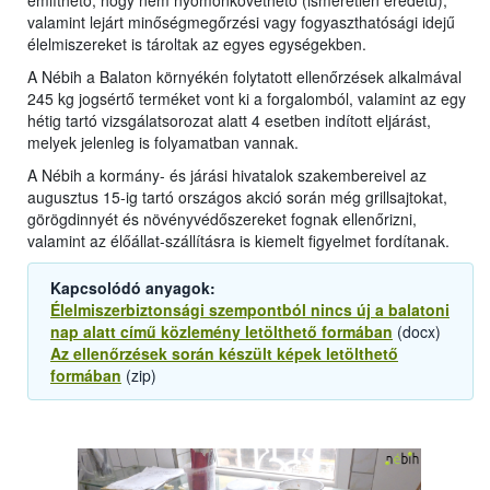
említhető, hogy nem nyomonkövethető (ismeretlen eredetű),
valamint lejárt minőségmegőrzési vagy fogyaszthatósági idejű
élelmiszereket is tároltak az egyes egységekben.
A Nébih a Balaton környékén folytatott ellenőrzések alkalmával
245 kg jogsértő terméket vont ki a forgalomból, valamint az egy
hétig tartó vizsgálatsorozat alatt 4 esetben indított eljárást,
melyek jelenleg is folyamatban vannak.
A Nébih a kormány- és járási hivatalok szakembereivel az
augusztus 15-ig tartó országos akció során még grillsajtokat,
görögdinnyét és növényvédőszereket fognak ellenőrizni,
valamint az élőállat-szállításra is kiemelt figyelmet fordítanak.
Kapcsolódó anyagok:
Élelmiszerbiztonsági szempontból nincs új a balatoni
nap alatt című közlemény letölthető formában
(docx)
Az ellenőrzések során készült képek letölthető
formában
(zip)