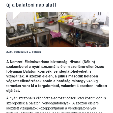
új a balatoni nap alatt
2024. augusztus 2, péntek
A Nemzeti Élelmiszerlánc-biztonsági Hivatal (Nébih)
szakemberei a nyári szezonális élelmiszerlánc-ellenőrzés
folyamán Balaton környéki vendéglátóhelyeket is
vizsgáltak. A szezon elején, a július második hetében
végzett ellenőrzések során a hatóság mintegy 245 kg
terméket vont ki a forgalomból, valamint 4 esetben indított
eljárást.
A nyári szezonális ellenőrzés-sorozat célterületei között idén is
szerepeltek a balatoni vendéglátóhelyek. A szezon elejére
időzített vizsgálatok középpontjában a vendéglátóhelyek