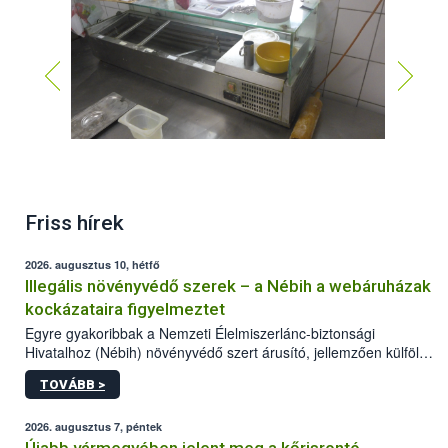
Friss hírek
2026. augusztus 10, hétfő
Illegális növényvédő szerek – a Nébih a webáruházak
kockázataira figyelmeztet
Egyre gyakoribbak a Nemzeti Élelmiszerlánc-biztonsági
Hivatalhoz (Nébih) növényvédő szert árusító, jellemzően külföldi
honlapok kapcsán érkező bejelentések. Emellett az ilyen
TOVÁBB >
termékeket kínáló kéretlen online reklámok mennyisége is
számottevően megnövekedett az elmúlt időszakban. A Nébih
összegyűjtötte az illegális növényvédő szerek kapcsán
2026. augusztus 7, péntek
előforduló árulkodó jeleket, valamint a webáruházakból való
Újabb vármegyében jelent meg a kőrisrontó