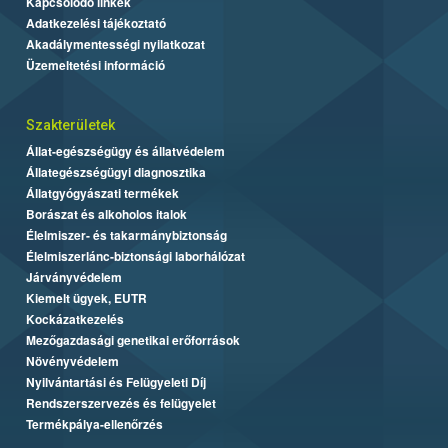
Kapcsolódó linkek
Adatkezelési tájékoztató
Akadálymentességi nyilatkozat
Üzemeltetési információ
Szakterületek
Állat-egészségügy és állatvédelem
Állategészségügyi diagnosztika
Állatgyógyászati termékek
Borászat és alkoholos italok
Élelmiszer- és takarmánybiztonság
Élelmiszerlánc-biztonsági laborhálózat
Járványvédelem
Kiemelt ügyek, EUTR
Kockázatkezelés
Mezőgazdasági genetikai erőforrások
Növényvédelem
Nyilvántartási és Felügyeleti Díj
Rendszerszervezés és felügyelet
Termékpálya-ellenőrzés