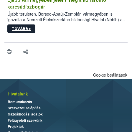
vásárlás kockázatait.
karcsúdíszbogár
Újabb területen, Borsod-Abaúj-Zemplén vármegyében is
igazolta a Nemzeti Élelmiszerlánc-biztonsági Hivatal (Nébih) a
kőrisrontó karcsúdíszbogár (Agrilus planipennis) jelenlétét. A
TOVÁBB >
kártevőt nem csak színcsapdában találták meg, de már fertőzött
fában is azonosították. A növényvédelmi szakemberek folytatják
az intenzív felderítést, emellett az intézkedéseket a szlovák
hatósággal is összehangolják a terjedés megállítása érdekében.
Cookie beállítások
Hivatalunk
Bemutatkozás
Szervezeti felépítés
Gazdálkodási adatok
Felügyeleti szervünk
Projektek