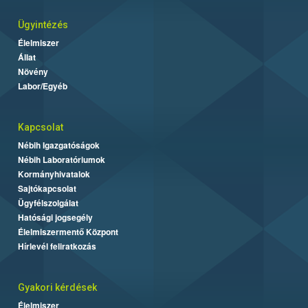
Ügyintézés
Élelmiszer
Állat
Növény
Labor/Egyéb
Kapcsolat
Nébih Igazgatóságok
Nébih Laboratóriumok
Kormányhivatalok
Sajtókapcsolat
Ügyfélszolgálat
Hatósági jogsegély
Élelmiszermentő Központ
Hírlevél feliratkozás
Gyakori kérdések
Élelmiszer