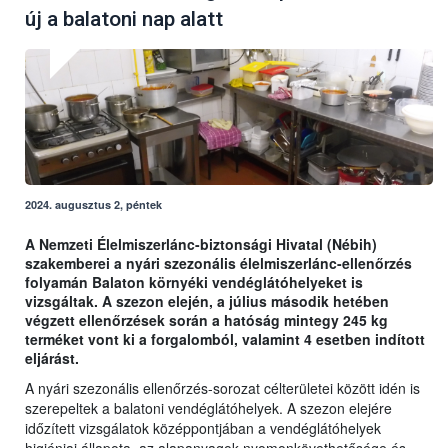
új a balatoni nap alatt
2024. augusztus 2, péntek
A Nemzeti Élelmiszerlánc-biztonsági Hivatal (Nébih)
szakemberei a nyári szezonális élelmiszerlánc-ellenőrzés
folyamán Balaton környéki vendéglátóhelyeket is
vizsgáltak. A szezon elején, a július második hetében
végzett ellenőrzések során a hatóság mintegy 245 kg
terméket vont ki a forgalomból, valamint 4 esetben indított
eljárást.
A nyári szezonális ellenőrzés-sorozat célterületei között idén is
szerepeltek a balatoni vendéglátóhelyek. A szezon elejére
időzített vizsgálatok középpontjában a vendéglátóhelyek