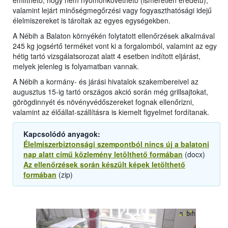
említhető, hogy nem nyomonkövethető (ismeretlen eredetű),
valamint lejárt minőségmegőrzési vagy fogyaszthatósági idejű
élelmiszereket is tároltak az egyes egységekben.
A Nébih a Balaton környékén folytatott ellenőrzések alkalmával
245 kg jogsértő terméket vont ki a forgalomból, valamint az egy
hétig tartó vizsgálatsorozat alatt 4 esetben indított eljárást,
melyek jelenleg is folyamatban vannak.
A Nébih a kormány- és járási hivatalok szakembereivel az
augusztus 15-ig tartó országos akció során még grillsajtokat,
görögdinnyét és növényvédőszereket fognak ellenőrizni,
valamint az élőállat-szállításra is kiemelt figyelmet fordítanak.
Kapcsolódó anyagok:
Élelmiszerbiztonsági szempontból nincs új a balatoni
nap alatt című közlemény letölthető formában
(docx)
Az ellenőrzések során készült képek letölthető
formában
(zip)