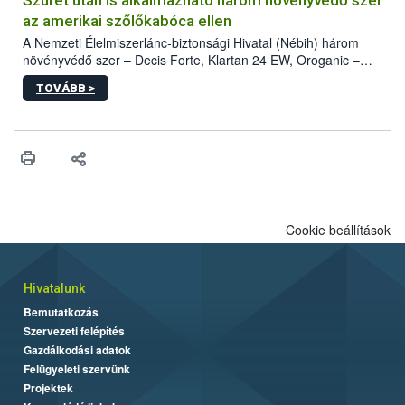
az amerikai szőlőkabóca ellen
A Nemzeti Élelmiszerlánc-biztonsági Hivatal (Nébih) három
növényvédő szer – Decis Forte, Klartan 24 EW, Oroganic –
engedélyokiratát módosította, így azok a szüretet követően,
TOVÁBB >
egészen a vesszőérettség (BBCH 91) stádiumáig
felhasználhatóak a szőlőben. A kiterjesztések célja, hogy a korai
érésű szőlőkben is legyen lehetőség a károsító elleni további
védekezésre. Az Oroganic készítmény kis kiszerelésben kiskerti
felhasználók számára is elérhető és ökológiai termesztésben is
engedélyezett.
Cookie beállítások
Hivatalunk
Bemutatkozás
Szervezeti felépítés
Gazdálkodási adatok
Felügyeleti szervünk
Projektek