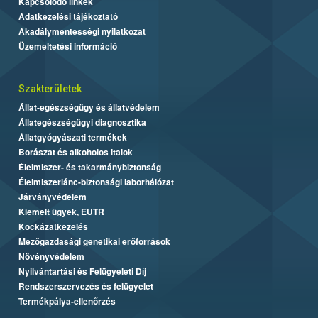
Kapcsolódó linkek
Adatkezelési tájékoztató
Akadálymentességi nyilatkozat
Üzemeltetési információ
Szakterületek
Állat-egészségügy és állatvédelem
Állategészségügyi diagnosztika
Állatgyógyászati termékek
Borászat és alkoholos italok
Élelmiszer- és takarmánybiztonság
Élelmiszerlánc-biztonsági laborhálózat
Járványvédelem
Kiemelt ügyek, EUTR
Kockázatkezelés
Mezőgazdasági genetikai erőforrások
Növényvédelem
Nyilvántartási és Felügyeleti Díj
Rendszerszervezés és felügyelet
Termékpálya-ellenőrzés