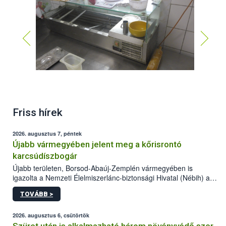
Friss hírek
2026. augusztus 7, péntek
Újabb vármegyében jelent meg a kőrisrontó
karcsúdíszbogár
Újabb területen, Borsod-Abaúj-Zemplén vármegyében is
igazolta a Nemzeti Élelmiszerlánc-biztonsági Hivatal (Nébih) a
kőrisrontó karcsúdíszbogár (Agrilus planipennis) jelenlétét. A
TOVÁBB >
kártevőt nem csak színcsapdában találták meg, de már fertőzött
fában is azonosították. A növényvédelmi szakemberek folytatják
az intenzív felderítést, emellett az intézkedéseket a szlovák
2026. augusztus 6, csütörtök
hatósággal is összehangolják a terjedés megállítása érdekében.
Szüret után is alkalmazható három növényvédő szer