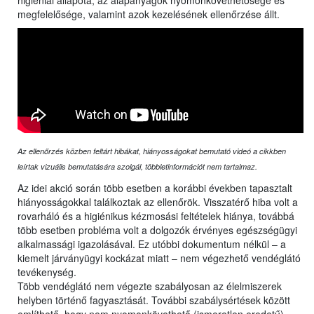
higiéniai állapota, az alapanyagok nyomonkövethetősége és
megfelelősége, valamint azok kezelésének ellenőrzése állt.
Az ellenőrzés közben feltárt hibákat, hiányosságokat bemutató videó a cikkben
leírtak vizuális bemutatására szolgál, többletinformációt nem tartalmaz.
Az idei akció során több esetben a korábbi években tapasztalt
hiányosságokkal találkoztak az ellenőrök. Visszatérő hiba volt a
rovarháló és a higiénikus kézmosási feltételek hiánya, továbbá
több esetben probléma volt a dolgozók érvényes egészségügyi
alkalmassági igazolásával. Ez utóbbi dokumentum nélkül – a
kiemelt járványügyi kockázat miatt – nem végezhető vendéglátó
tevékenység.
Több vendéglátó nem végezte szabályosan az élelmiszerek
helyben történő fagyasztását. További szabálysértések között