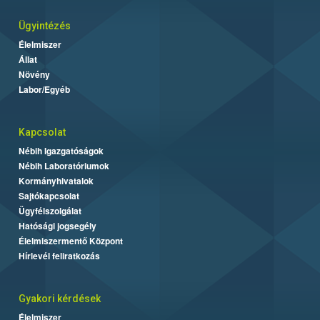
Ügyintézés
Élelmiszer
Állat
Növény
Labor/Egyéb
Kapcsolat
Nébih Igazgatóságok
Nébih Laboratóriumok
Kormányhivatalok
Sajtókapcsolat
Ügyfélszolgálat
Hatósági jogsegély
Élelmiszermentő Központ
Hírlevél feliratkozás
Gyakori kérdések
Élelmiszer