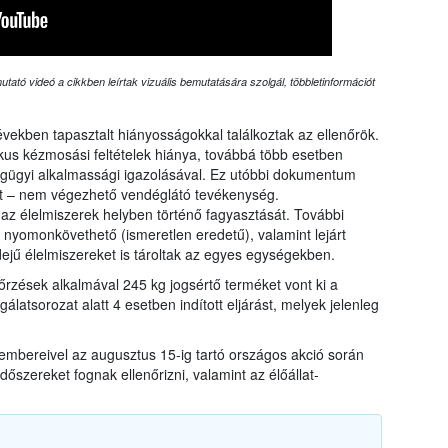
tató videó a cikkben leírtak vizuális bemutatására szolgál, többletinformációt
években tapasztalt hiányosságokkal találkoztak az ellenőrök.
nikus kézmosási feltételek hiánya, továbbá több esetben
gügyi alkalmassági igazolásával. Ez utóbbi dokumentum
att – nem végezhető vendéglátó tevékenység.
z élelmiszerek helyben történő fagyasztását. További
 nyomonkövethető (ismeretlen eredetű), valamint lejárt
ejű élelmiszereket is tároltak az egyes egységekben.
nőrzések alkalmával 245 kg jogsértő terméket vont ki a
gálatsorozat alatt 4 esetben indított eljárást, melyek jelenleg
kembereivel az augusztus 15-ig tartó országos akció során
őszereket fognak ellenőrizni, valamint az élőállat-