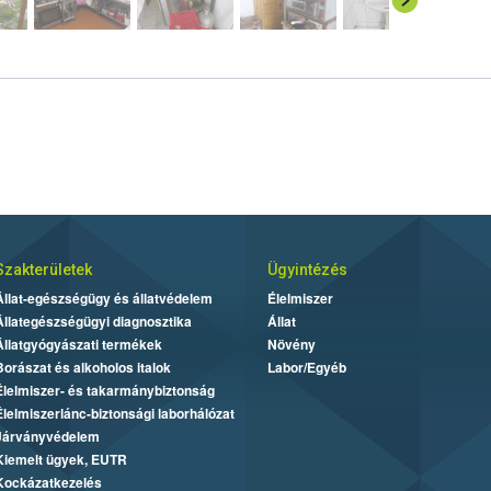
Szakterületek
Ügyintézés
Állat-egészségügy és állatvédelem
Élelmiszer
Állategészségügyi diagnosztika
Állat
Állatgyógyászati termékek
Növény
Borászat és alkoholos italok
Labor/Egyéb
Élelmiszer- és takarmánybiztonság
Élelmiszerlánc-biztonsági laborhálózat
Járványvédelem
Kiemelt ügyek, EUTR
Kockázatkezelés