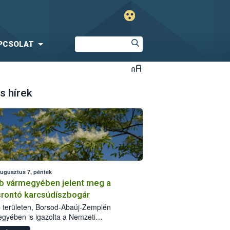
PCSOLAT
s hírek
augusztus 7, péntek
b vármegyében jelent meg a
srontó karcsúdíszbogár
 területen, Borsod-Abaúj-Zemplén
gyében is igazolta a Nemzeti
iszerlánc-biztonsági Hivatal (Nébih) a