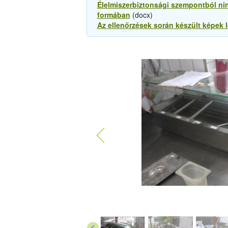
Élelmiszerbiztonsági szempontból nin
formában
(docx)
Az ellenőrzések során készült képek 