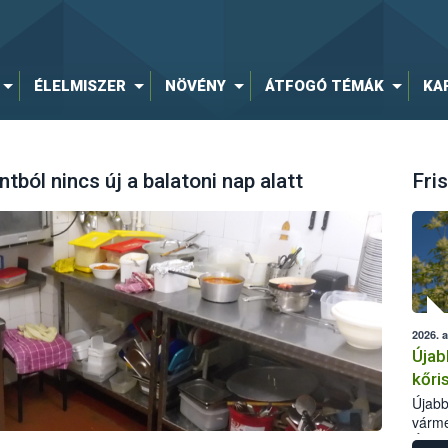
ÉLELMISZER
NÖVÉNY
ÁTFOGÓ TÉMÁK
KA
ból nincs új a balatoni nap alatt
Fris
2026. 
Újab
kőri
Újabb
várme
Élelm