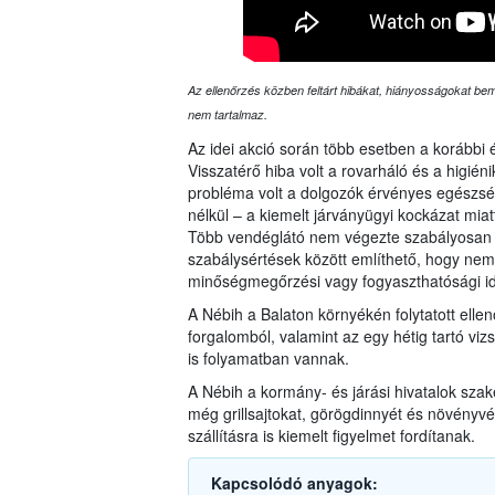
Az ellenőrzés közben feltárt hibákat, hiányosságokat bemu
nem tartalmaz.
Az idei akció során több esetben a korábbi 
Visszatérő hiba volt a rovarháló és a higié
probléma volt a dolgozók érvényes egészsé
nélkül – a kiemelt járványügyi kockázat mi
Több vendéglátó nem végezte szabályosan a
szabálysértések között említhető, hogy nem
minőségmegőrzési vagy fogyaszthatósági id
A Nébih a Balaton környékén folytatott elle
forgalomból, valamint az egy hétig tartó vizs
is folyamatban vannak.
A Nébih a kormány- és járási hivatalok sza
még grillsajtokat, görögdinnyét és növényvéd
szállításra is kiemelt figyelmet fordítanak.
Kapcsolódó anyagok: