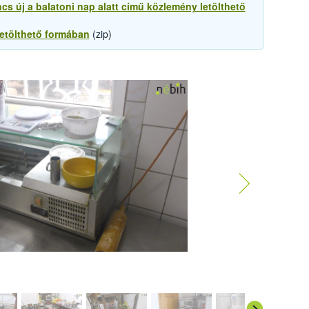
cs új a balatoni nap alatt című közlemény letölthető
letölthető formában
(zip)