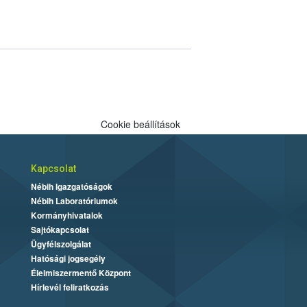
Cookie beállítások
Kapcsolat
Nébih Igazgatóságok
Nébih Laboratóriumok
Kormányhivatalok
Sajtókapcsolat
Ügyfélszolgálat
Hatósági jogsegély
Élelmiszermentő Központ
Hírlevél feliratkozás