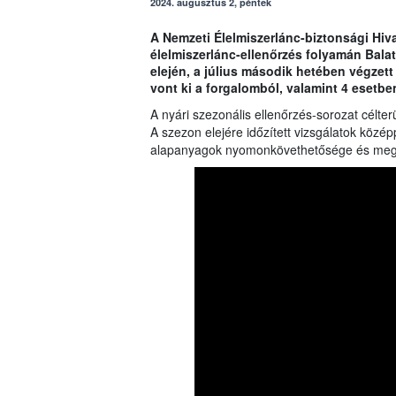
2024. augusztus 2, péntek
A Nemzeti Élelmiszerlánc-biztonsági Hiva
élelmiszerlánc-ellenőrzés folyamán Bala
elején, a július második hetében végzet
vont ki a forgalomból, valamint 4 esetben 
A nyári szezonális ellenőrzés-sorozat célter
A szezon elejére időzített vizsgálatok közép
alapanyagok nyomonkövethetősége és megfel