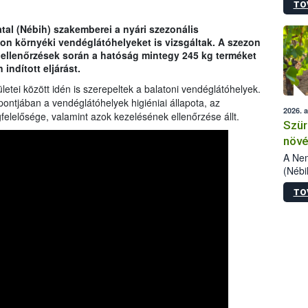
TO
kőris
jelen
tal (Nébih) szakemberei a nyári szezonális
talál
ton környéki vendéglátóhelyeket is vizsgáltak. A szezon
azono
t ellenőrzések során a hatóság mintegy 245 kg terméket
folyta
indított eljárást.
intéz
össze
ületei között idén is szerepeltek a balatoni vendéglátóhelyek.
érdek
pontjában a vendéglátóhelyek higiéniai állapota, az
2026. 
elősége, valamint azok kezelésének ellenőrzése állt.
Szür
növé
szől
A Nem
(Nébi
Klart
TO
módos
egész
felha
célja
lehet
Az Or
felha
terme