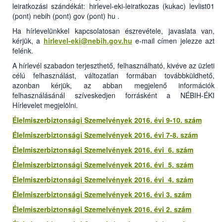
leiratkozási szándékát: hirlevel-eki-leiratkozas (kukac) levlist01
(pont) nebih (pont) gov (pont) hu .
Ha hírlevelünkkel kapcsolatosan észrevétele, javaslata van,
kérjük, a
hirlevel-eki@nebih.gov.hu
e-mail címen jelezze azt
felénk.
A hírlevél szabadon terjeszthető, felhasználható, kivéve az üzleti
célú felhasználást, változatlan formában továbbküldhető,
azonban kérjük, az abban megjelenő információk
felhasználásánál szíveskedjen forrásként a NÉBIH-ÉKI
Hírlevelet megjelölni.
Élelmiszerbiztonsági Szemelvények 2016. évi 9-10. szám
Élelmiszerbiztonsági Szemelvények 2016. évi 7-8. szám
Élelmiszerbiztonsági Szemelvények 2016. évi 6. szám
Élelmiszerbiztonsági Szemelvények 2016. évi 5. szám
Élelmiszerbiztonsági Szemelvények 2016. évi 4. szám
Élelmiszerbiztonsági Szemelvények 2016. évi 3. szám
Élelmiszerbiztonsági Szemelvények 2016. évi 2. szám