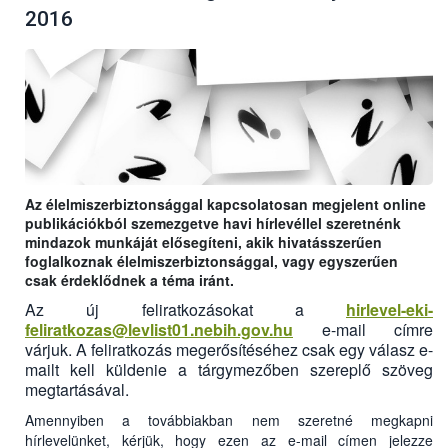
2016
Az élelmiszerbiztonsággal kapcsolatosan megjelent online
publikációkból szemezgetve havi hírlevéllel szeretnénk
mindazok munkáját elősegíteni, akik hivatásszerűen
foglalkoznak élelmiszerbiztonsággal, vagy egyszerűen
csak érdeklődnek a téma iránt.
Az új feliratkozásokat a
hirlevel-eki-
feliratkozas@levlist01.nebih.gov.hu
e-mail címre
várjuk. A feliratkozás megerősítéséhez csak egy válasz e-
mailt kell küldenie a tárgymezőben szereplő szöveg
megtartásával.
Amennyiben a továbbiakban nem szeretné megkapni
hírlevelünket, kérjük, hogy ezen az e-mail címen jelezze