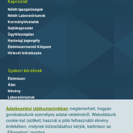
Kapcsolat
Nébih Igazgatóságok
Nébih Laboratóriumok
Kormányhivatalok
Sajtókapcsolat
Ügyfélszolgálat
Hatósági jogsegély
Élelmiszermentő Központ
Hírlevél feliratkozás
Gyakori kérdések
Élelmiszer
Állat
Növény
Laboratóriumok
Labor/Egyéb
Adatkezelési tájékoztatónkban
megismerheti, hogyan
gondoskodunk személyes adatai védelméről. Weboldalunk
cookie-kat (sütiket) használ a jobb felhasználói élmény
érdekében, melynek biztosításához kérjük, kattintson az
„Elfogadom” gombra.