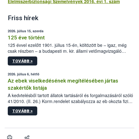
Élelmiszerbiztonsági Szemelvények 2016. évi 1. szám
Friss hírek
2026. július 15, szerda
125 éve történt
125 évvel ezelőtt 1901. július 15-én, költözött be – igaz, még
csak részben – a budapesti m. kir. állami vetőmagvizsgáló
állomás a Kis Rókus utca 15. szám alatti, Czigler Győző által
TOVÁBB >
tervezett új épületébe.
2026. július 6, hétfő
Az ebek viselkedésének megítélésében jártas
szakértők listája
A kedvtelésből tartott állatok tartásáról és forgalmazásáról szóló
41/2010. (II. 26.) Korm.rendelet szabályozza az eb okozta fizikai
sérülés, illetve ennek veszélye keletkezésekor felmerülő
TOVÁBB >
hatósági feladatokat, valamint a veszélyes eb tartását és annak
engedélyezését. Ezen eljárások során szükség esetén be kell
vonni az ebek viselkedésének megítélésében jártas szakértőt.