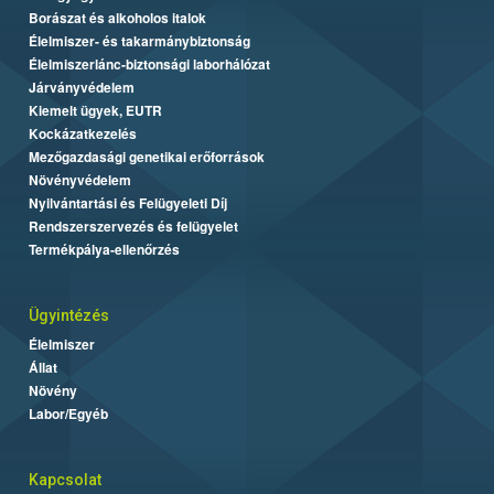
Borászat és alkoholos italok
Élelmiszer- és takarmánybiztonság
Élelmiszerlánc-biztonsági laborhálózat
Járványvédelem
Kiemelt ügyek, EUTR
Kockázatkezelés
Mezőgazdasági genetikai erőforrások
Növényvédelem
Nyilvántartási és Felügyeleti Díj
Rendszerszervezés és felügyelet
Termékpálya-ellenőrzés
Ügyintézés
Élelmiszer
Állat
Növény
Labor/Egyéb
Kapcsolat