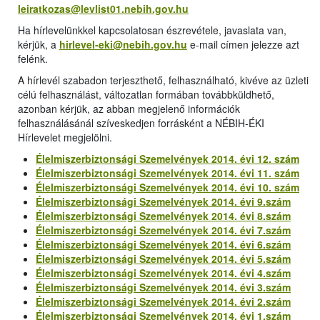
leiratkozas@levlist01.nebih.gov.hu
Ha hírlevelünkkel kapcsolatosan észrevétele, javaslata van,
kérjük, a
hirlevel-eki@nebih.gov.hu
e-mail címen jelezze azt
felénk.
A hírlevél szabadon terjeszthető, felhasználható, kivéve az üzleti
célú felhasználást, változatlan formában továbbküldhető,
azonban kérjük, az abban megjelenő információk
felhasználásánál szíveskedjen forrásként a NÉBIH-ÉKI
Hírlevelet megjelölni.
Élelmiszerbiztonsági Szemelvények 2014. évi 12. szám
Élelmiszerbiztonsági Szemelvények 2014. évi 11. szám
Élelmiszerbiztonsági Szemelvények 2014. évi 10. szám
Élelmiszerbiztonsági Szemelvények 2014. évi 9.szám
Élelmiszerbiztonsági Szemelvények 2014. évi 8.szám
Élelmiszerbiztonsági Szemelvények 2014. évi 7.szám
Élelmiszerbiztonsági Szemelvények 2014. évi 6.szám
Élelmiszerbiztonsági Szemelvények 2014. évi 5.szám
Élelmiszerbiztonsági Szemelvények 2014. évi 4.szám
Élelmiszerbiztonsági Szemelvények 2014. évi 3.szám
Élelmiszerbiztonsági Szemelvények 2014. évi 2.szám
Élelmiszerbiztonsági Szemelvények 2014. évi 1.szám