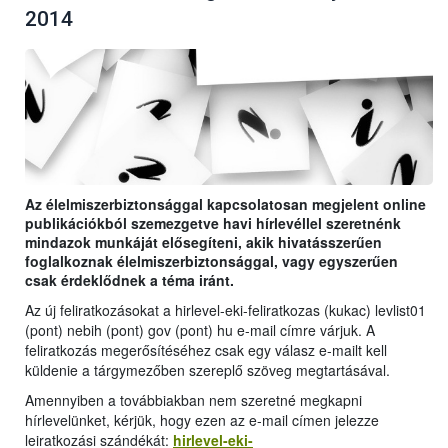
2014
Az élelmiszerbiztonsággal kapcsolatosan megjelent online
publikációkból szemezgetve havi hírlevéllel szeretnénk
mindazok munkáját elősegíteni, akik hivatásszerűen
foglalkoznak élelmiszerbiztonsággal, vagy egyszerűen
csak érdeklődnek a téma iránt.
Az új feliratkozásokat a hirlevel-eki-feliratkozas (kukac) levlist01
(pont) nebih (pont) gov (pont) hu e-mail címre várjuk. A
feliratkozás megerősítéséhez csak egy válasz e-mailt kell
küldenie a tárgymezőben szereplő szöveg megtartásával.
Amennyiben a továbbiakban nem szeretné megkapni
hírlevelünket, kérjük, hogy ezen az e-mail címen jelezze
leiratkozási szándékát:
hirlevel-eki-