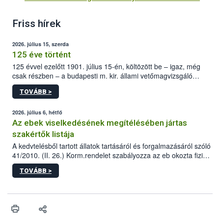
Friss hírek
2026. július 15, szerda
125 éve történt
125 évvel ezelőtt 1901. július 15-én, költözött be – igaz, még
csak részben – a budapesti m. kir. állami vetőmagvizsgáló
állomás a Kis Rókus utca 15. szám alatti, Czigler Győző által
TOVÁBB >
tervezett új épületébe.
2026. július 6, hétfő
Az ebek viselkedésének megítélésében jártas
szakértők listája
A kedvtelésből tartott állatok tartásáról és forgalmazásáról szóló
41/2010. (II. 26.) Korm.rendelet szabályozza az eb okozta fizikai
sérülés, illetve ennek veszélye keletkezésekor felmerülő
TOVÁBB >
hatósági feladatokat, valamint a veszélyes eb tartását és annak
engedélyezését. Ezen eljárások során szükség esetén be kell
vonni az ebek viselkedésének megítélésében jártas szakértőt.