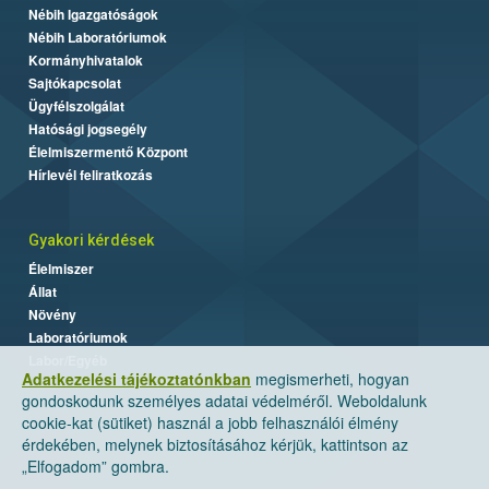
Nébih Igazgatóságok
Nébih Laboratóriumok
Kormányhivatalok
Sajtókapcsolat
Ügyfélszolgálat
Hatósági jogsegély
Élelmiszermentő Központ
Hírlevél feliratkozás
Gyakori kérdések
Élelmiszer
Állat
Növény
Laboratóriumok
Labor/Egyéb
Adatkezelési tájékoztatónkban
megismerheti, hogyan
gondoskodunk személyes adatai védelméről. Weboldalunk
cookie-kat (sütiket) használ a jobb felhasználói élmény
érdekében, melynek biztosításához kérjük, kattintson az
„Elfogadom” gombra.