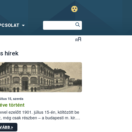
PCSOLAT
s hírek
úlius 15, szerda
éve történt
vvel ezelőtt 1901. július 15-én, költözött be
z, még csak részben – a budapesti m. kir.
i vetőmagvizsgáló állomás a Kis Rókus utca
VÁBB >
ám alatti, Czigler Győző által tervezett új