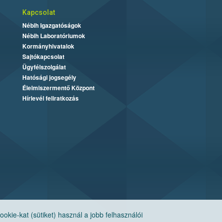
Kapcsolat
Nébih Igazgatóságok
Nébih Laboratóriumok
Kormányhivatalok
Sajtókapcsolat
Ügyfélszolgálat
Hatósági jogsegély
Élelmiszermentő Központ
Hírlevél feliratkozás
ie-kat (sütiket) használ a jobb felhasználói