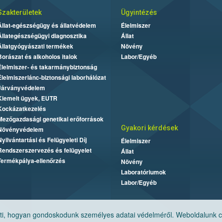
Szakterületek
Ügyintézés
Állat-egészségügy és állatvédelem
Élelmiszer
Állategészségügyi diagnosztika
Állat
Állatgyógyászati termékek
Növény
Borászat és alkoholos italok
Labor/Egyéb
Élelmiszer- és takarmánybiztonság
Élelmiszerlánc-biztonsági laborhálózat
Járványvédelem
Kiemelt ügyek, EUTR
Kockázatkezelés
Mezőgazdasági genetikai erőforrások
Gyakori kérdések
Növényvédelem
Nyilvántartási és Felügyeleti Díj
Élelmiszer
Rendszerszervezés és felügyelet
Állat
Termékpálya-ellenőrzés
Növény
Laboratóriumok
Labor/Egyéb
, hogyan gondoskodunk személyes adatai védelméről. Weboldalunk cook