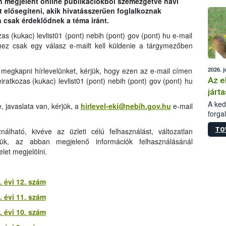
n megjelent online publikációkból szemezgetve havi
épüle
 elősegíteni, akik hivatásszerűen foglalkoznak
 csak érdeklődnek a téma iránt.
kozas (kukac) levlist01 (pont) nebih (pont) gov (pont) hu e-mail
éhez csak egy válasz e-mailt kell küldenie a tárgymezőben
2026. j
egkapni hírlevelünket, kérjük, hogy ezen az e-mail címen
Az e
leiratkozas (kukac) levlist01 (pont) nebih (pont) gov (pont) hu
járta
A kedv
, javaslata van, kérjük, a
hirlevel-eki@nebih.gov.hu
e-mail
forga
Korm.
TO
nálható, kivéve az üzleti célú felhasználást, változatlan
sérül
ük, az abban megjelenő információk felhasználásánál
felme
let megjelölni.
veszé
Ezen 
vonni
jártas
 évi 12. szám
 évi 11. szám
 évi 10. szám