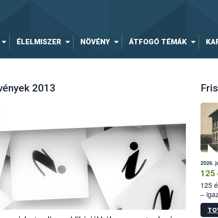
ÉLELMISZER
NÖVÉNY
ÁTFOGÓ TÉMÁK
KA
lvények 2013
Fris
2026. j
125 
125 é
– iga
állam
TO
15. sz