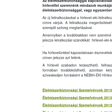
Az élelmiszerbiztonsággal kapcsolatosa
hírlevéllel szeretnénk mindazok munkáját
élelmiszerbiztonsággal, vagy egyszerűen
Az új feliratkozásokat a hirlevel-eki-felirat
címre várjuk. A feliratkozás megerősítés
szereplő szöveg megtartásával.
Amennyiben a továbbiakban nem szeretné m
jelezze leiratkozási szándékát: hirlevel-eki-
.
Ha hírlevelünkkel kapcsolatosan észrevétele
címen jelezze azt felénk.
A hírlevél szabadon terjeszthető, felhasz
formában továbbküldhető, azonban kérj
szíveskedjen forrásként a NÉBIH-ÉKI Hírleve
Élelmiszerbiztonsági Szemelvények 2013.
Élelmiszerbiztonsági Szemelvények 2013.
Élelmiszerbiztonsági Szemelvények 2013.