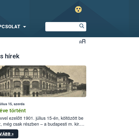
PCSOLAT
s hírek
úlius 15, szerda
éve történt
vvel ezelőtt 1901. július 15-én, költözött be
z, még csak részben – a budapesti m. kir.
i vetőmagvizsgáló állomás a Kis Rókus utca
VÁBB >
ám alatti, Czigler Győző által tervezett új