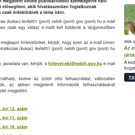
n megjelent online publikációkból szemezgetve havi
épüle
 elősegíteni, akik hivatásszerűen foglalkoznak
 csak érdeklődnek a téma iránt.
kozas (kukac) levlist01 (pont) nebih (pont) gov (pont) hu e-mail
éhez csak egy válasz e-mailt kell küldenie a tárgymezőben
2026. j
egkapni hírlevelünket, kérjük, hogy ezen az e-mail címen
Az e
leiratkozas (kukac) levlist01 (pont) nebih (pont) gov (pont) hu
járta
A kedv
, javaslata van, kérjük, a
hirlevel-eki@nebih.gov.hu
e-mail
forga
Korm.
TO
nálható, kivéve az üzleti célú felhasználást, változatlan
sérül
ük, az abban megjelenő információk felhasználásánál
felme
let megjelölni.
veszé
Ezen 
vonni
jártas
 évi 12. szám
 évi 11. szám
 évi 10. szám