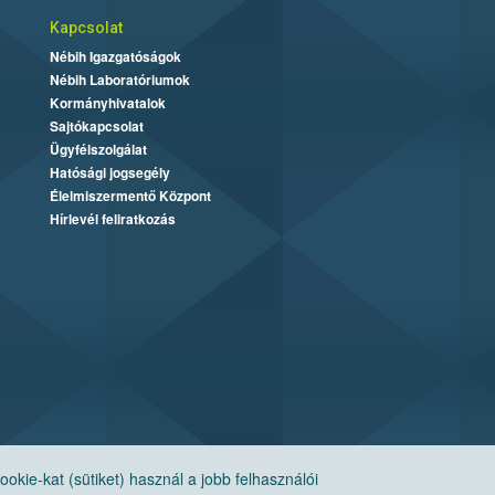
Kapcsolat
Nébih Igazgatóságok
Nébih Laboratóriumok
Kormányhivatalok
Sajtókapcsolat
Ügyfélszolgálat
Hatósági jogsegély
Élelmiszermentő Központ
Hírlevél feliratkozás
ie-kat (sütiket) használ a jobb felhasználói