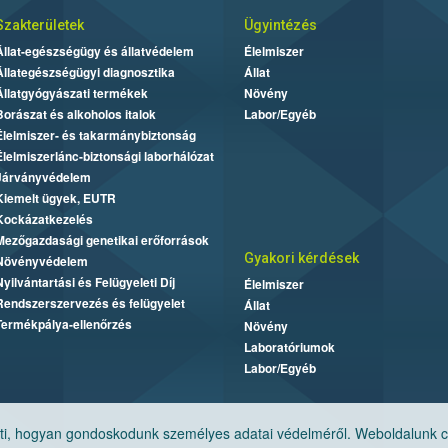
Szakterületek
Ügyintézés
Állat-egészségügy és állatvédelem
Élelmiszer
Állategészségügyi diagnosztika
Állat
Állatgyógyászati termékek
Növény
Borászat és alkoholos italok
Labor/Egyéb
Élelmiszer- és takarmánybiztonság
Élelmiszerlánc-biztonsági laborhálózat
Járványvédelem
Kiemelt ügyek, EUTR
Kockázatkezelés
Mezőgazdasági genetikai erőforrások
Gyakori kérdések
Növényvédelem
Nyilvántartási és Felügyeleti Díj
Élelmiszer
Rendszerszervezés és felügyelet
Állat
Termékpálya-ellenőrzés
Növény
Laboratóriumok
Labor/Egyéb
, hogyan gondoskodunk személyes adatai védelméről. Weboldalunk cook