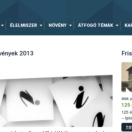
ÉLELMISZER
NÖVÉNY
ÁTFOGÓ TÉMÁK
KA
lvények 2013
Fris
2026. j
125 
125 é
– iga
állam
TO
15. sz