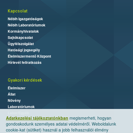
Kapcsolat
Nébih Igazgatóságok
Nébih Laboratóriumok
Kormányhivatalok
Sajtókapcsolat
Ügyfélszolgálat
Hatósági jogsegély
Élelmiszermentő Központ
Hírlevél feliratkozás
Gyakori kérdések
Élelmiszer
Állat
Növény
Laboratóriumok
Labor/Egyéb
Adatkezelési tájékoztatónkban
megismerheti, hogyan
gondoskodunk személyes adatai védelméről. Weboldalunk
cookie-kat (sütiket) használ a jobb felhasználói élmény