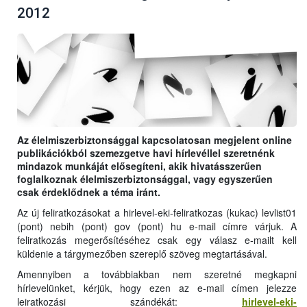
2012
Az élelmiszerbiztonsággal kapcsolatosan megjelent online
publikációkból szemezgetve havi hírlevéllel szeretnénk
mindazok munkáját elősegíteni, akik hivatásszerűen
foglalkoznak élelmiszerbiztonsággal, vagy egyszerűen
csak érdeklődnek a téma iránt.
Az új feliratkozásokat a hirlevel-eki-feliratkozas (kukac) levlist01
(pont) nebih (pont) gov (pont) hu e-mail címre várjuk. A
feliratkozás megerősítéséhez csak egy válasz e-mailt kell
küldenie a tárgymezőben szereplő szöveg megtartásával.
Amennyiben a továbbiakban nem szeretné megkapni
hírlevelünket, kérjük, hogy ezen az e-mail címen jelezze
leiratkozási szándékát:
hirlevel-eki-