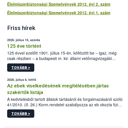
Élelmiszerbiztonsági Szemelvények 2012. évi 2. szám
Élelmiszerbiztonsági Szemelvények 2012. évi 1. szám
Friss hírek
2026. július 15, szerda
125 éve történt
125 évvel ezelőtt 1901. július 15-én, költözött be – igaz, még
csak részben – a budapesti m. kir. állami vetőmagvizsgáló
állomás a Kis Rókus utca 15. szám alatti, Czigler Győző által
TOVÁBB >
tervezett új épületébe.
2026. július 6, hétfő
Az ebek viselkedésének megítélésében jártas
szakértők listája
A kedvtelésből tartott állatok tartásáról és forgalmazásáról szóló
41/2010. (II. 26.) Korm.rendelet szabályozza az eb okozta fizikai
sérülés, illetve ennek veszélye keletkezésekor felmerülő
TOVÁBB >
hatósági feladatokat, valamint a veszélyes eb tartását és annak
engedélyezését. Ezen eljárások során szükség esetén be kell
vonni az ebek viselkedésének megítélésében jártas szakértőt.