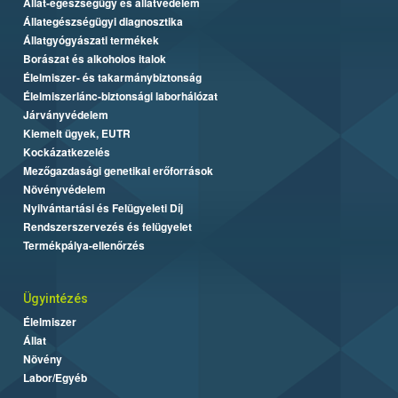
Állat-egészségügy és állatvédelem
Állategészségügyi diagnosztika
Állatgyógyászati termékek
Borászat és alkoholos italok
Élelmiszer- és takarmánybiztonság
Élelmiszerlánc-biztonsági laborhálózat
Járványvédelem
Kiemelt ügyek, EUTR
Kockázatkezelés
Mezőgazdasági genetikai erőforrások
Növényvédelem
Nyilvántartási és Felügyeleti Díj
Rendszerszervezés és felügyelet
Termékpálya-ellenőrzés
Ügyintézés
Élelmiszer
Állat
Növény
Labor/Egyéb