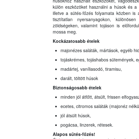
húsokhoz használt eszközöket, vágódeszká
külön eszközöket használni a húsok és a 
illetve a sütés-főzés folyamata közben i
tisztítatlan nyersanyagokon, különösen
zöldségeken, valamint tojáson is előford
mossa meg.
Kockázatosabb ételek
majonézes saláták, mártások, egyéb hi
tojáskrémes, tojáshabos sütemények, 
madártej, vaníliasodó, tiramisu,
darált, töltött húsok
Biztonságosabb ételek
minden jól átfőtt, átsült, frissen elfogyasz
ecetes, citromos saláták (majonéz nélkül
jól átsült húsok,
pogácsa, linzerek, rétesek.
Alapos sütés-főzés!