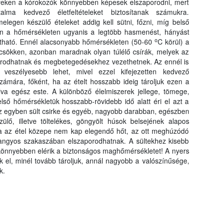
lyeken a kórokozók könnyebben képesek elszaporodni, mert
alma kedvező életfeltételeket biztosítanak számukra.
elegen készülő ételeket addig kell sütni, főzni, míg belső
en a hőmérsékleten ugyanis a legtöbb hasmenést, hányást
o
ítható. Ennél alacsonyabb hőmérsékleten (50-60
C körül) a
sökken, azonban maradnak olyan túlélő csírák, melyek az
po-rodhatnak és megbetegedésekhez vezethetnek. Az ennél is
veszélyesebb lehet, mivel ezzel kifejezetten kedvező
számára, főként, ha az ételt hosszabb ideig tároljuk ezen a
lva egész este. A különböző élelmiszerek jellege, tömege,
lső hőmérsékletük hosszabb-rövidebb idő alatt éri el azt a
Az egyben sült csirke és egyéb, nagyobb darabban, egészben
zülő, illetve töltelékes, göngyölt húsok belsejének alapos
 Ha az étel közepe nem kap elegendő hőt, az ott meghúzódó
 langyos szakaszában elszaporodhatnak. A sültekhez kisebb
könnyebben elérik a biztonságos maghőmérsékletet! A nyers
k el, minél tovább tároljuk, annál nagyobb a valószínűsége,
k.