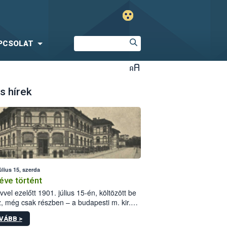
PCSOLAT
s hírek
úlius 15, szerda
éve történt
vvel ezelőtt 1901. július 15-én, költözött be
z, még csak részben – a budapesti m. kir.
i vetőmagvizsgáló állomás a Kis Rókus utca
VÁBB >
ám alatti, Czigler Győző által tervezett új