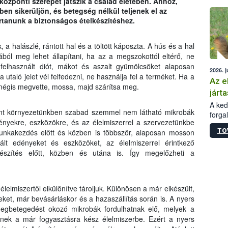
özponti szerepet játszik a család életében. Ahhoz,
épüle
en sikerüljön, és betegség nélkül teljenek el az
rtanunk a biztonságos ételkészítéshez.
a halászlé, rántott hal és a töltött káposzta. A hús és a hal
ából meg lehet állapítani, ha az a megszokottól eltérő, ne
elhasznált diót, mákot és aszalt gyümölcsöket alaposan
2026. j
utaló jelet vél felfedezni, ne használja fel a terméket. Ha a
Az e
mégis megvette, mossa, majd szárítsa meg.
járta
A kedv
mint környezetünkben szabad szemmel nem látható mikrobák
forga
dényekre, eszközökre, és az élelmiszerrel a szervezetünkbe
Korm.
TO
unkakezdés előtt és közben is többször, alaposan mosson
sérül
ált edényeket és eszközöket, az élelmiszerrel érintkező
felme
készítés előtt, közben és utána is. Így megelőzheti a
veszé
Ezen 
vonni
jártas
élelmiszertől elkülönítve tároljuk. Különösen a már elkészült,
zeket, már bevásárláskor és a hazaszállítás során is. A nyers
egbetegedést okozó mikrobák fordulhatnak elő, melyek a
etnek a már fogyasztásra kész élelmiszerbe. Ezért a nyers