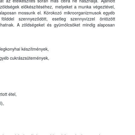
t az ételkészítés során más célra ne használja. Ajánlott
zöldségek előkészítéséhez, melyeket a munka végeztével,
s alaposan mossunk el. Kórokozó mikroorganizmusok egyéb
 földdel szennyeződött, esetleg szennyvízzel öntözött
ulhatnak. A zöldségeket és gyümölcsöket mindig alaposan
degkonyhai készítmények,
egyéb cukrászsütemények,
tott étel,
),