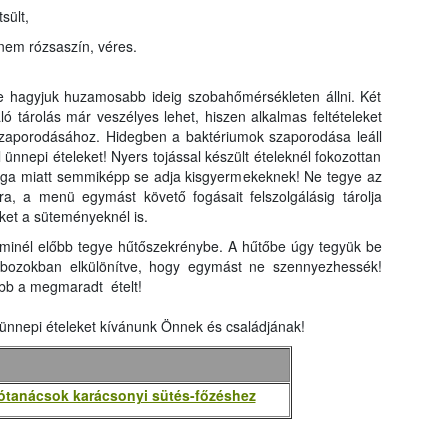
sült,
 nem rózsaszín, véres.
 ne hagyjuk huzamosabb ideig szobahőmérsékleten állni. Két
 tárolás már veszélyes lehet, hiszen alkalmas feltételeket
zaporodásához. Hidegben a baktériumok szaporodása leáll
l ünnepi ételeket! Nyers tojással készült ételeknél fokozottan
sága miatt semmiképp se adja kisgyermekeknek! Ne tegye az
ra, a menü egymást követő fogásait felszolgálásig tárolja
ket a süteményeknél is.
 minél előbb tegye hűtőszekrénybe. A hűtőbe úgy tegyük be
dobozokban elkülönítve, hogy egymást ne szennyezhessék!
ább a megmaradt ételt!
ünnepi ételeket kívánunk Önnek és családjának!
jótanácsok karácsonyi sütés-főzéshez