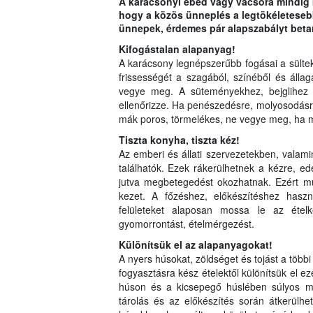
A karácsonyi ebéd vagy vacsora mindig k
hogy a közös ünneplés a legtökéletesebb
ünnepek, érdemes pár alapszabályt beta
Kifogástalan alapanyag!
A karácsony legnépszerűbb fogásai a sültek, 
frissességét a szagából, színéből és állag
vegye meg. A süteményekhez, bejglihez f
ellenőrizze. Ha penészedésre, molyosodásra 
mák poros, törmelékes, ne vegye meg, ha 
Tiszta konyha, tiszta kéz!
Az emberi és állati szervezetekben, vala
találhatók. Ezek rákerülhetnek a kézre, e
jutva megbetegedést okozhatnak. Ezért m
kezet. A főzéshez, előkészítéshez haszn
felületeket alaposan mossa le az étel
gyomorrontást, ételmérgezést.
Különítsük el az alapanyagokat!
A nyers húsokat, zöldséget és tojást a többi 
fogyasztásra kész ételektől különítsük el e
húson és a kicsepegő húslében súlyos m
tárolás és az előkészítés során átkerülh