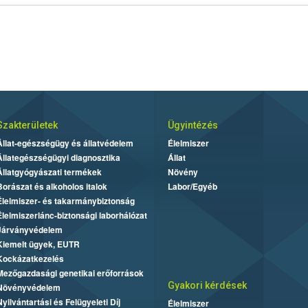
Szakterületek
Ügyintézés
Állat-egészségügy és állatvédelem
Élelmiszer
Állategészségügyi diagnosztika
Állat
Állatgyógyászati termékek
Növény
Borászat és alkoholos italok
Labor/Egyéb
Élelmiszer- és takarmánybiztonság
Élelmiszerlánc-biztonsági laborhálózat
Járványvédelem
Kiemelt ügyek, EUTR
Kockázatkezelés
Mezőgazdasági genetikai erőforrások
Gyakori kérdések
Növényvédelem
Nyilvántartási és Felügyeleti Díj
Élelmiszer