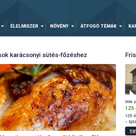
ÉLELMISZER
NÖVÉNY
ÁTFOGÓ TÉMÁK
KA
sok karácsonyi sütés-főzéshez
Fris
2026. j
125 
125 é
– iga
állam
TO
15. sz