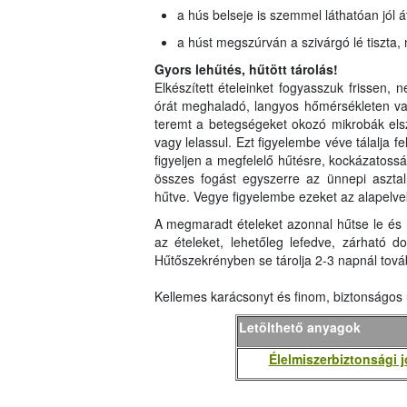
a hús belseje is szemmel láthatóan jól át
a húst megszúrván a szivárgó lé tiszta,
Gyors lehűtés, hűtött tárolás!
Elkészített ételeinket fogyasszuk frissen,
órát meghaladó, langyos hőmérsékleten való
teremt a betegségeket okozó mikrobák els
vagy lelassul. Ezt figyelembe véve tálalja fe
figyeljen a megfelelő hűtésre, kockázatos
összes fogást egyszerre az ünnepi asztal
hűtve. Vegye figyelembe ezeket az alapelve
A megmaradt ételeket azonnal hűtse le és
az ételeket, lehetőleg lefedve, zárható 
Hűtőszekrényben se tárolja 2-3 napnál tov
Kellemes karácsonyt és finom, biztonságos 
Letölthető anyagok
Élelmiszerbiztonsági 