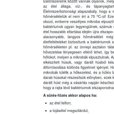
Élelmiszereink között vannak olyanok, me
az étel állaga, víz-, és tápanyagtart
Élelmiszerbiztonsági alapszabály, hogy a m
o
hőmérsékletük el nem éri a 75
C-ot! Ez
okozó, emberre veszélyes mikroba elpuszt
baktériumok ugyan legyengülnek, számuk c
étel hosszabb eltartása idején újra elsza
alacsonyabb, langyos hőmérséklet még 
életfeltételeket biztosítunk a baktériumok 
hőmérsékleten pl. az ünnepi asztalon tála
hővezetése lényegesen eltérő lehet, így be
hőfokot, melyen a mikrobák elpusztulnak. 
elkészített húsok, vagy darált húsból kés
átforrósodása különös figyelmet igényel.
mikrobák túlélik a hőkezelést, és a hűlés
darab húsokat részesítsük előnyben, ezek 
darált húst még a vásárlás napján készítsü
hogy a rajta lévő baktériumok elszaporodna
A sütés-főzés akkor alapos ha:
az étel felforr,
a tojásétel megszilárdul,