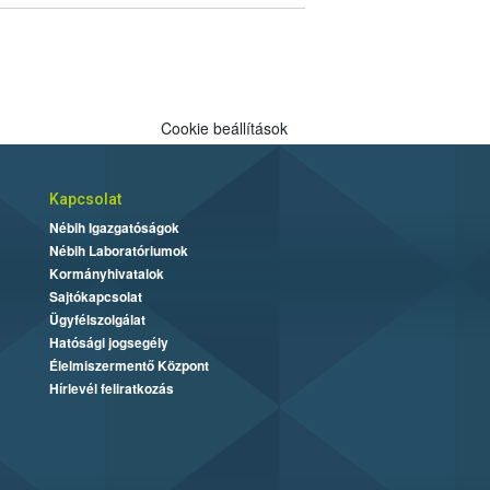
Cookie beállítások
Kapcsolat
Nébih Igazgatóságok
Nébih Laboratóriumok
Kormányhivatalok
Sajtókapcsolat
Ügyfélszolgálat
Hatósági jogsegély
Élelmiszermentő Központ
Hírlevél feliratkozás