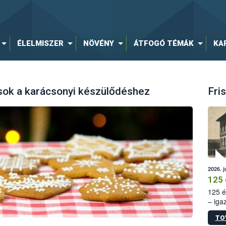
ÉLELMISZER
NÖVÉNY
ÁTFOGÓ TÉMÁK
KA
sok a karácsonyi készülődéshez
Fris
2026. j
125 
125 é
– iga
állam
TO
15. sz