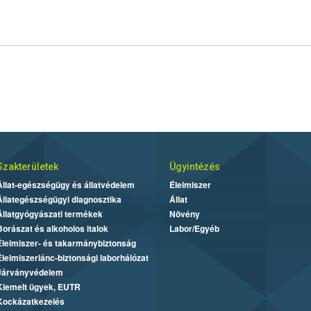
Szakterületek
Ügyintézés
Állat-egészségügy és állatvédelem
Élelmiszer
Állategészségügyi diagnosztika
Állat
Állatgyógyászati termékek
Növény
Borászat és alkoholos italok
Labor/Egyéb
Élelmiszer- és takarmánybiztonság
Élelmiszerlánc-biztonsági laborhálózat
Járványvédelem
Kiemelt ügyek, EUTR
Kockázatkezelés