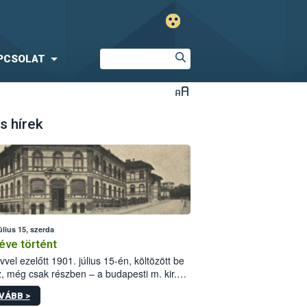
PCSOLAT
s hírek
úlius 15, szerda
éve történt
vvel ezelőtt 1901. július 15-én, költözött be
z, még csak részben – a budapesti m. kir.
i vetőmagvizsgáló állomás a Kis Rókus utca
VÁBB >
ám alatti, Czigler Győző által tervezett új