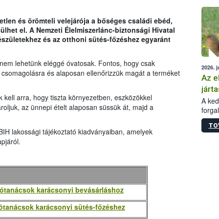
épüle
len és örömteli velejárója a bőséges családi ebéd,
lhet el. A Nemzeti Élelmiszerlánc-biztonsági Hivatal
születekhez és az otthoni sütés-főzéshez egyaránt
 nem lehetünk eléggé óvatosak. Fontos, hogy csak
2026. j
a csomagolásra és alaposan ellenőrizzük magát a terméket
Az e
járta
k kell arra, hogy tiszta környezetben, eszközökkel
A kedv
roljuk, az ünnepi ételt alaposan süssük át, majd a
forga
Korm.
TO
sérül
IH lakossági tájékoztató kiadványaiban, amelyek
felme
pjáról.
veszé
Ezen 
vonni
jártas
 jótanácsok karácsonyi bevásárláshoz
jótanácsok karácsonyi sütés-főzéshez