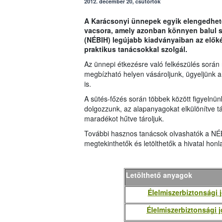
2012. december 20, csütörtök
A Karácsonyi ünnepek egyik elengedhetet
vacsora, amely azonban könnyen balul sü
(NÉBIH) legújabb kiadványaiban az előké
praktikus tanácsokkal szolgál.
Az ünnepi étkezésre való felkészülés során
megbízható helyen vásároljunk, ügyeljünk 
is.
A sütés-főzés során többek között figyelnün
dolgozzunk, az alapanyagokat elkülönítve tá
maradékot hűtve tároljuk.
További hasznos tanácsok olvashatók a NÉB
megtekinthetők és letölthetők a hivatal honla
Letölthető anyagok
Élelmiszerbiztonsági
Élelmiszerbiztonsági 