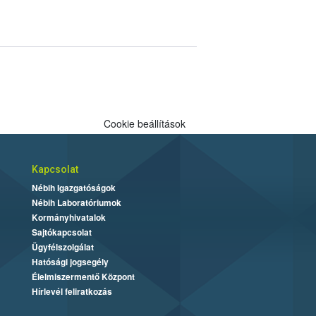
Cookie beállítások
Kapcsolat
Nébih Igazgatóságok
Nébih Laboratóriumok
Kormányhivatalok
Sajtókapcsolat
Ügyfélszolgálat
Hatósági jogsegély
Élelmiszermentő Központ
Hírlevél feliratkozás