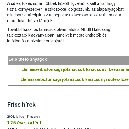
A sütés-főzés során többek között figyelnünk kell arra, hogy
tiszta környezetben, eszközökkel dolgozzunk, az alapanyagokat
elkülönítve tároljuk, az ünnepi ételt alaposan süssük át, majd a
maradékot hűtve tároljuk.
További hasznos tanácsok olvashatók a NÉBIH lakossági
tájékoztató kiadványaiban, amelyek megtekinthetők és
letölthetők a hivatal honlapjáról.
Letölthető anyagok
Élelmiszerbiztonsági jótanácsok karácsonyi bevásárlá
Élelmiszerbiztonsági jótanácsok karácsonyi sütés-főz
Friss hírek
2026. július 15, szerda
125 éve történt