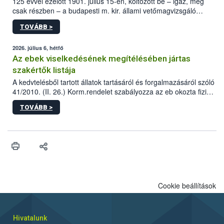
125 évvel ezelőtt 1901. július 15-én, költözött be – igaz, még
csak részben – a budapesti m. kir. állami vetőmagvizsgáló
állomás a Kis Rókus utca 15. szám alatti, Czigler Győző által
TOVÁBB >
tervezett új épületébe.
2026. július 6, hétfő
Az ebek viselkedésének megítélésében jártas
szakértők listája
A kedvtelésből tartott állatok tartásáról és forgalmazásáról szóló
41/2010. (II. 26.) Korm.rendelet szabályozza az eb okozta fizikai
sérülés, illetve ennek veszélye keletkezésekor felmerülő
TOVÁBB >
hatósági feladatokat, valamint a veszélyes eb tartását és annak
engedélyezését. Ezen eljárások során szükség esetén be kell
vonni az ebek viselkedésének megítélésében jártas szakértőt.
Cookie beállítások
Hivatalunk