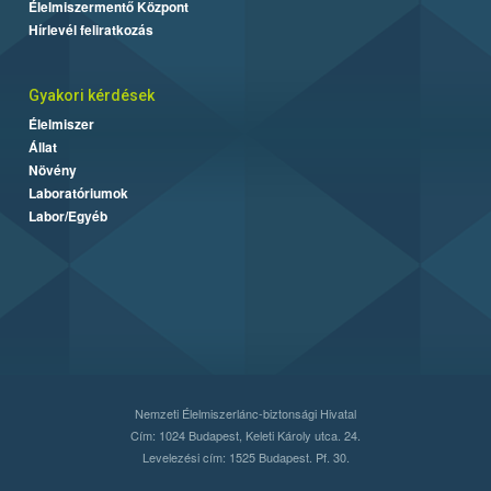
Élelmiszermentő Központ
Hírlevél feliratkozás
Gyakori kérdések
Élelmiszer
Állat
Növény
Laboratóriumok
Labor/Egyéb
Nemzeti Élelmiszerlánc-biztonsági Hivatal
Cím: 1024 Budapest, Keleti Károly utca. 24.
Levelezési cím: 1525 Budapest. Pf. 30.