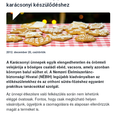
karácsonyi készülődéshez
2012. december 20, csütörtök
A Karácsonyi ünnepek egyik elengedhetetlen és örömteli
velejárója a bőséges családi ebéd, vacsora, amely azonban
könnyen balul sülhet el. A Nemzeti Élelmiszerlánc-
biztonsági Hivatal (NÉBIH) legújabb kiadványaiban az
előkészületekhez és az otthoni sütés-főzéshez egyaránt
praktikus tanácsokkal szolgál.
Az ünnepi étkezésre való felkészülés során nem lehetünk
eléggé óvatosak. Fontos, hogy csak megbízható helyen
vásároljunk, ügyeljünk a csomagolásra és alaposan ellenőrizzük
magát a terméket is.