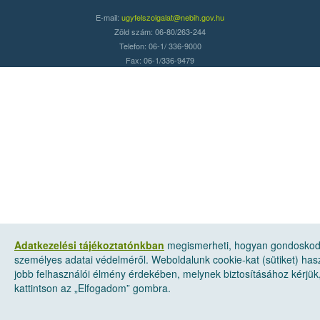
E-mail:
ugyfelszolgalat@nebih.gov.hu
Zöld szám: 06-80/263-244
Telefon: 06-1/ 336-9000
Fax: 06-1/336-9479
Adatkezelési tájékoztatónkban
megismerheti, hogyan gondosko
személyes adatai védelméről. Weboldalunk cookie-kat (sütiket) has
jobb felhasználói élmény érdekében, melynek biztosításához kérjük
kattintson az „Elfogadom” gombra.