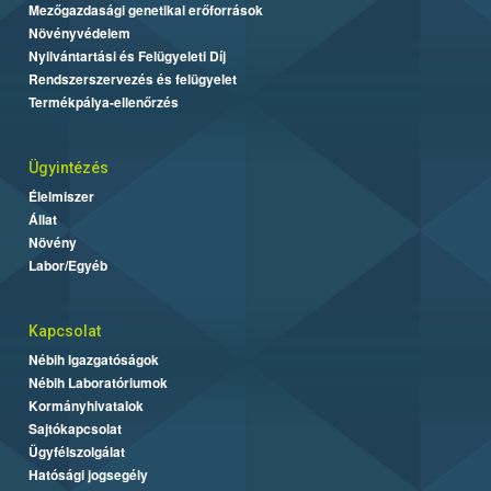
Mezőgazdasági genetikai erőforrások
Növényvédelem
Nyilvántartási és Felügyeleti Díj
Rendszerszervezés és felügyelet
Termékpálya-ellenőrzés
Ügyintézés
Élelmiszer
Állat
Növény
Labor/Egyéb
Kapcsolat
Nébih Igazgatóságok
Nébih Laboratóriumok
Kormányhivatalok
Sajtókapcsolat
Ügyfélszolgálat
Hatósági jogsegély