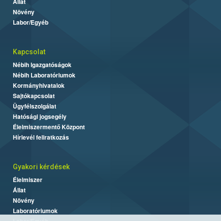
Állat
Növény
Labor/Egyéb
Kapcsolat
Nébih Igazgatóságok
Nébih Laboratóriumok
Kormányhivatalok
Sajtókapcsolat
Ügyfélszolgálat
Hatósági jogsegély
Élelmiszermentő Központ
Hírlevél feliratkozás
Gyakori kérdések
Élelmiszer
Állat
Növény
Laboratóriumok
Labor/Egyéb