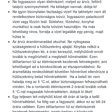
Ne fogyasszon olyan élelmiszert, melyet az árvíz, feltörő
talajvíz szennyezhetett. Ha kétségei vannak, dobja ki!
Ne igyon bizonytalan tisztaságú vizet! Ha lakhelyén nem áll
rendelkezésre biztonságos ivóvíz, fogyasszon palackozott
vizet vagy főzzön teát. Sütéshez, főzéshez, konyhai
munkához is csak tiszta ivóvizet használjon. Ha más
lehetőség nincs, forralja a vizet legalább egy percig, majd
hűtse le.
Az árvíz áramkimaradást okozhat. Ne nyitogassa
szükségtelenül a hűtőszekrény ajtaját. Kinyitás nélkül a
hűtőszekrényben kb. 4 órán keresztül, mélyhűtőnél ennél
tovább is megőrizhető a megfelelő hőmérséklet. Ezen
időtartamon túl az élelmiszerek kezdenek felmelegedni, ami
lehetőséget ad a kórokozóknak az elszaporodáshoz. Az
áramellátás rendeződését követően hőmérővel ellenőrizze a
hűtőszekrény belső hőmérsékletét. Ha a belső tér nem
haladja meg az 5 °C-ot, akkor biztonságosan felhasználható
minden. Ha a romlandó élelmiszerek 2 óránál tovább voltak
5 °C-nál magasabb hőmérsékleten, dobjuk ki őket!
Egy teljesen teli mélyhűtő közel 48 órán át tartja a kellő
hőmérsékletet, ha félig van a fagyasztó, akkor ez az idő 24
órára csökken. Ezen időtartamon túl az élelmiszerek
kezdenek felmelegedni, amely kedvez a kórokozók