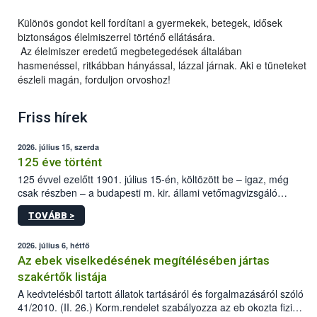
Különös gondot kell fordítani a gyermekek, betegek, idősek
biztonságos élelmiszerrel történő ellátására.
Az élelmiszer eredetű megbetegedések általában
hasmenéssel, ritkábban hányással, lázzal járnak. Aki e tüneteket
észleli magán, forduljon orvoshoz!
Friss hírek
2026. július 15, szerda
125 éve történt
125 évvel ezelőtt 1901. július 15-én, költözött be – igaz, még
csak részben – a budapesti m. kir. állami vetőmagvizsgáló
állomás a Kis Rókus utca 15. szám alatti, Czigler Győző által
TOVÁBB >
tervezett új épületébe.
2026. július 6, hétfő
Az ebek viselkedésének megítélésében jártas
szakértők listája
A kedvtelésből tartott állatok tartásáról és forgalmazásáról szóló
41/2010. (II. 26.) Korm.rendelet szabályozza az eb okozta fizikai