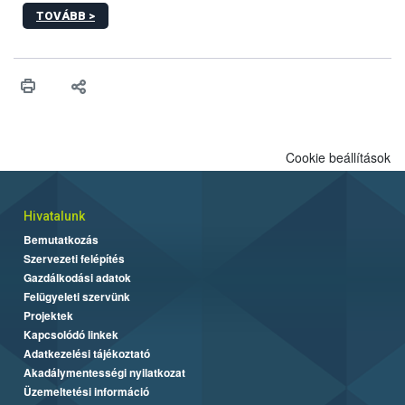
sérülés, illetve ennek veszélye keletkezésekor felmerülő
TOVÁBB >
hatósági feladatokat, valamint a veszélyes eb tartását és annak
engedélyezését. Ezen eljárások során szükség esetén be kell
vonni az ebek viselkedésének megítélésében jártas szakértőt.
Cookie beállítások
Hivatalunk
Bemutatkozás
Szervezeti felépítés
Gazdálkodási adatok
Felügyeleti szervünk
Projektek
Kapcsolódó linkek
Adatkezelési tájékoztató
Akadálymentességi nyilatkozat
Üzemeltetési információ