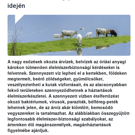
idején
A nagy esőzések okozta árvizek, belvizek az óriási anyagi
károkon túlmenően élelmiszerbiztonsági kérdéseket is
felvetnek. Szennyezett víz lepheti el a kertekben, földeken
megtermelt, beérő zöldségeket, gyümölcsöket,
veszélyeztetheti a kutak vízforrásait, és az alacsonyabban
fekvő területeken szennyeződhetnek a háztartások
élelmiszerkészletei. A szennyezett vízben ételfertőzést
okozó baktériumok, vírusok, paraziták, bélféreg-peték
lehetnek jelen, de az árvíz akár kiömlött, bemosódó
vegyszereket is tartalmazhat. Az alábbiakban összegyűjtött
legfontosabb élelmiszer-biztonsági szabályokat, az
ártereken élő magánszemélyek, magánháztartások
figyelmébe ajánljuk.