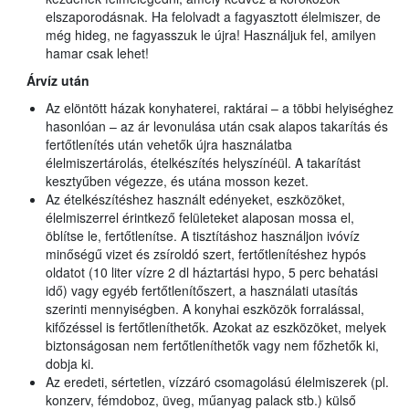
elszaporodásnak. Ha felolvadt a fagyasztott élelmiszer, de
még hideg, ne fagyasszuk le újra! Használjuk fel, amilyen
hamar csak lehet!
Árvíz után
Az elöntött házak konyhaterei, raktárai – a többi helyiséghez
hasonlóan – az ár levonulása után csak alapos takarítás és
fertőtlenítés után vehetők újra használatba
élelmiszertárolás, ételkészítés helyszínéül. A takarítást
kesztyűben végezze, és utána mosson kezet.
Az ételkészítéshez használt edényeket, eszközöket,
élelmiszerrel érintkező felületeket alaposan mossa el,
öblítse le, fertőtlenítse. A tisztításhoz használjon ivóvíz
minőségű vizet és zsíroldó szert, fertőtlenítéshez hypós
oldatot (10 liter vízre 2 dl háztartási hypo, 5 perc behatási
idő) vagy egyéb fertőtlenítőszert, a használati utasítás
szerinti mennyiségben. A konyhai eszközök forralással,
kifőzéssel is fertőtleníthetők. Azokat az eszközöket, melyek
biztonságosan nem fertőtleníthetők vagy nem főzhetők ki,
dobja ki.
Az eredeti, sértetlen, vízzáró csomagolású élelmiszerek (pl.
konzerv, fémdoboz, üveg, műanyag palack stb.) külső