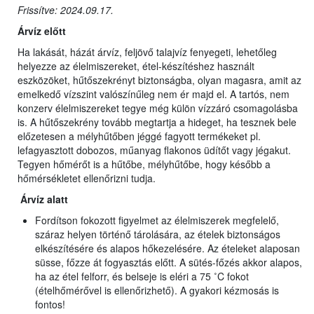
Frissítve: 2024.09.17.
Árvíz előtt
Ha lakását, házát árvíz, feljövő talajvíz fenyegeti, lehetőleg
helyezze az élelmiszereket, étel-készítéshez használt
eszközöket, hűtőszekrényt biztonságba, olyan magasra, amit az
emelkedő vízszint valószínűleg nem ér majd el. A tartós, nem
konzerv élelmiszereket tegye még külön vízzáró csomagolásba
is. A hűtőszekrény tovább megtartja a hideget, ha tesznek bele
előzetesen a mélyhűtőben jéggé fagyott termékeket pl.
lefagyasztott dobozos, műanyag flakonos üdítőt vagy jégakut.
Tegyen hőmérőt is a hűtőbe, mélyhűtőbe, hogy később a
hőmérsékletet ellenőrizni tudja.
Árvíz alatt
Fordítson fokozott figyelmet az élelmiszerek megfelelő,
száraz helyen történő tárolására, az ételek biztonságos
elkészítésére és alapos hőkezelésére. Az ételeket alaposan
süsse, főzze át fogyasztás előtt. A sütés-főzés akkor alapos,
ha az étel felforr, és belseje is eléri a 75 ˚C fokot
(ételhőmérővel is ellenőrizhető). A gyakori kézmosás is
fontos!