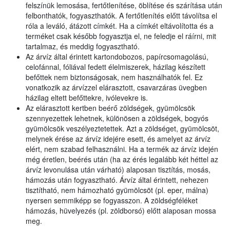
felszínük lemosása, fertőtlenítése, öblítése és szárítása után
felbonthatók, fogyaszthatók. A fertőtlenítés előtt távolítsa el
róla a leváló, átázott címkét. Ha a címkét eltávolította és a
terméket csak később fogyasztja el, ne feledje el ráírni, mit
tartalmaz, és meddig fogyasztható.
Az árvíz által érintett kartondobozos, papírcsomagolású,
celofánnal, fóliával fedett élelmiszerek, házilag készített
befőttek nem biztonságosak, nem használhatók fel. Ez
vonatkozik az árvízzel elárasztott, csavarzáras üvegben
házilag eltett befőttekre, ivólevekre is.
Az elárasztott kertben beérő zöldségek, gyümölcsök
szennyezettek lehetnek, különösen a zöldségek, bogyós
gyümölcsök veszélyeztetettek. Azt a zöldséget, gyümölcsöt,
melynek érése az árvíz idejére esett, és amelyet az árvíz
elért, nem szabad felhasználni. Ha a termék az árvíz idején
még éretlen, beérés után (ha az érés legalább két héttel az
árvíz levonulása után várható) alaposan tisztítás, mosás,
hámozás után fogyasztható. Árvíz által érintett, nehezen
tisztítható, nem hámozható gyümölcsöt (pl. eper, málna)
nyersen semmiképp se fogyasszon. A zöldségféléket
hámozás, hüvelyezés (pl. zöldborsó) előtt alaposan mossa
meg.