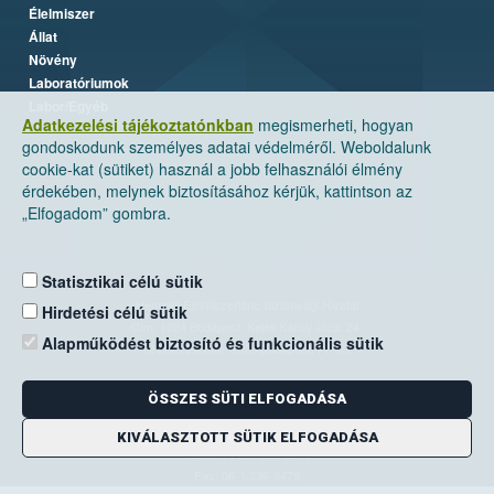
Élelmiszer
Állat
Növény
Laboratóriumok
Labor/Egyéb
Adatkezelési tájékoztatónkban
megismerheti, hogyan
gondoskodunk személyes adatai védelméről. Weboldalunk
cookie-kat (sütiket) használ a jobb felhasználói élmény
érdekében, melynek biztosításához kérjük, kattintson az
„Elfogadom” gombra.
Statisztikai célú sütik
Nemzeti Élelmiszerlánc-biztonsági Hivatal
Hirdetési célú sütik
Cím: 1024 Budapest, Keleti Károly utca. 24.
Alapműködést biztosító és funkcionális sütik
Levelezési cím: 1525 Budapest. Pf. 30.
ÖSSZES SÜTI ELFOGADÁSA
E-mail:
ugyfelszolgalat@nebih.gov.hu
Zöld szám: 06-80/263-244
KIVÁLASZTOTT SÜTIK ELFOGADÁSA
Telefon: 06-1/ 336-9000
Fax: 06-1/336-9479