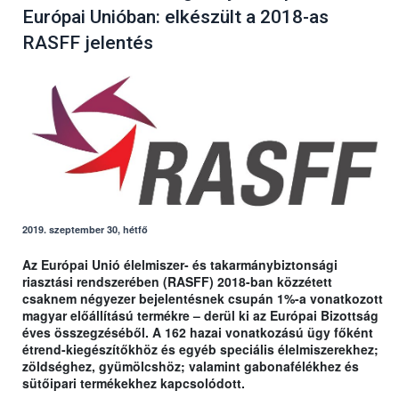
Európai Unióban: elkészült a 2018-as
RASFF jelentés
2019. szeptember 30, hétfő
Az Európai Unió élelmiszer- és takarmánybiztonsági
riasztási rendszerében (RASFF) 2018-ban közzétett
csaknem négyezer bejelentésnek csupán 1%-a vonatkozott
magyar előállítású termékre – derül ki az Európai Bizottság
éves összegzéséből. A 162 hazai vonatkozású ügy főként
étrend-kiegészítőkhöz és egyéb speciális élelmiszerekhez;
zöldséghez, gyümölcshöz; valamint gabonafélékhez és
sütőipari termékekhez kapcsolódott.