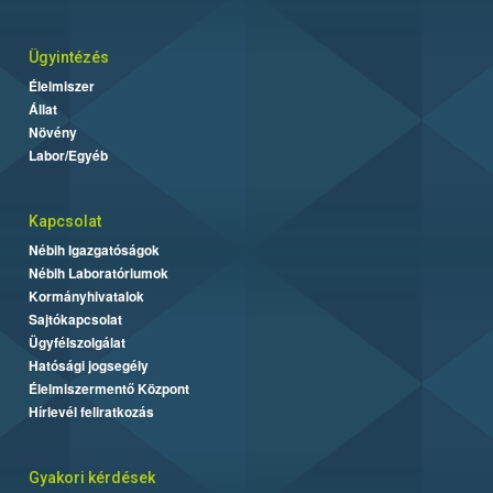
Ügyintézés
Élelmiszer
Állat
Növény
Labor/Egyéb
Kapcsolat
Nébih Igazgatóságok
Nébih Laboratóriumok
Kormányhivatalok
Sajtókapcsolat
Ügyfélszolgálat
Hatósági jogsegély
Élelmiszermentő Központ
Hírlevél feliratkozás
Gyakori kérdések