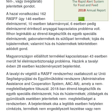
fém-, vagy üvegdarab)
jelentettek gondot.
A hazai vonatkozású 162
RASFF ügy 146 esetben
élelmiszerrel, 10 esetben takarmánnyal, 6 esetben pedig
élelmiszerrel érintkező anyaggal kapcsolatos probléma volt.
Itthon leginkább az étrend-kiegészítők és egyéb speciális
élelmiszerek; gabonatermékek és sütőipari termékek; tojás és
tojástermékek; valamint hús és hústermékek tekintetében
adódott gond.
Magyarországon előállított termékkel kapcsolatosan 43 esetben
merült fel élelmiszerbiztonsági probléma. Hazánk a tavalyi
évben 28 esetben kezdeményezett bejelentést.
A tavalyi év végétől a RASFF rendszerhez csatlakozott az Unió
Segítségnyújtási és Együttműködési rendszere (Administrative
Assistance and Cooperation System, AAC-AA), amely a nem-
megfelelőségekre fókuszál. 2018-ban étrend-kiegészítők és
egyéb speciális élelmiszerek; hús és hústermékek; zöldségek és
gyümölcsök esetében jelentettek nem- megfelelőséget a
rendszerben. A bejelentések oka a legtöbb esetben helytelen
címkézés, termékek nem engedélyezett kezelése vagy nem