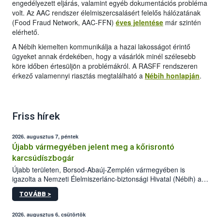
engedélyezett eljárás, valamint egyéb dokumentációs probléma
volt. Az AAC rendszer élelmiszercsalásért felelős hálózatának
(Food Fraud Network, AAC-FFN)
éves jelentése
már szintén
elérhető.
A Nébih kiemelten kommunikálja a hazai lakosságot érintő
ügyeket annak érdekében, hogy a vásárlók minél szélesebb
köre időben értesüljön a problémákról. A RASFF rendszeren
érkező valamennyi riasztás megtalálható a
Nébih honlapján
.
Friss hírek
2026. augusztus 7, péntek
Újabb vármegyében jelent meg a kőrisrontó
karcsúdíszbogár
Újabb területen, Borsod-Abaúj-Zemplén vármegyében is
igazolta a Nemzeti Élelmiszerlánc-biztonsági Hivatal (Nébih) a
kőrisrontó karcsúdíszbogár (Agrilus planipennis) jelenlétét. A
TOVÁBB >
kártevőt nem csak színcsapdában találták meg, de már fertőzött
fában is azonosították. A növényvédelmi szakemberek folytatják
az intenzív felderítést, emellett az intézkedéseket a szlovák
2026. augusztus 6, csütörtök