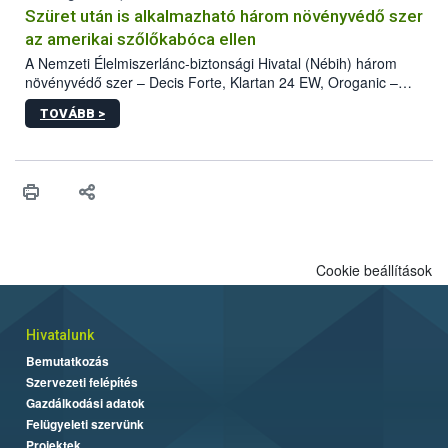
hatósággal is összehangolják a terjedés megállítása érdekében.
Szüret után is alkalmazható három növényvédő szer
az amerikai szőlőkabóca ellen
A Nemzeti Élelmiszerlánc-biztonsági Hivatal (Nébih) három
növényvédő szer – Decis Forte, Klartan 24 EW, Oroganic –
engedélyokiratát módosította, így azok a szüretet követően,
TOVÁBB >
egészen a vesszőérettség (BBCH 91) stádiumáig
felhasználhatóak a szőlőben. A kiterjesztések célja, hogy a korai
érésű szőlőkben is legyen lehetőség a károsító elleni további
védekezésre. Az Oroganic készítmény kis kiszerelésben kiskerti
felhasználók számára is elérhető és ökológiai termesztésben is
engedélyezett.
Cookie beállítások
Hivatalunk
Bemutatkozás
Szervezeti felépítés
Gazdálkodási adatok
Felügyeleti szervünk
Projektek