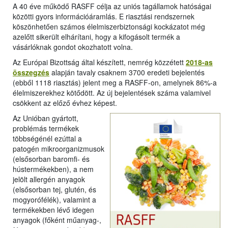
A 40 éve működő RASFF célja az uniós tagállamok hatóságai
közötti gyors információáramlás. E riasztási rendszernek
köszönhetően számos élelmiszerbiztonsági kockázatot még
azelőtt sikerült elhárítani, hogy a kifogásolt termék a
vásárlóknak gondot okozhatott volna.
Az Európai Bizottság által készített, nemrég közzétett
2018-as
összegzés
alapján tavaly csaknem 3700 eredeti bejelentés
(ebből 1118 riasztás) jelent meg a RASFF-on, amelynek 86%-a
élelmiszerekhez kötődött. Az új bejelentések száma valamivel
csökkent az előző évhez képest.
Az Unióban gyártott,
problémás termékek
többségénél ezúttal a
patogén mikroorganizmusok
(elsősorban baromfi- és
hústermékekben), a nem
jelölt allergén anyagok
(elsősorban tej, glutén, és
mogyorófélék), valamint a
termékekben lévő idegen
anyagok (főként műanyag-,