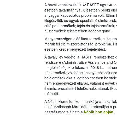
A hazai vonatkozású 162 RASFF ügy 146 ese
esetben takarmánnyal, 6 esetben pedig élel
anyaggal kapcsolatos probléma volt. Itthon 
kiegészítők és egyéb speciális élelmiszere
sütőipari termékek; tojás és tojástermékek;
hústermékek tekintetében adódott gond.
Magyarországon előállított termékkel kapcs
merült fel élelmiszerbiztonsági probléma. H
esetben kezdeményezett bejelentést.
A tavalyi év végétől a RASFF rendszerhez c
rendszere (Administrative Assistance and 
megfelelőségekre fókuszál. 2018-ban étrend
hústermékek; zöldségek és gyümölcsök eset
bejelentések oka a legtöbb esetben helyte
nem engedélyezett eljárás, valamint egyéb
élelmiszercsalásért felelős hálózatának (
elérhető.
A Nébih kiemelten kommunikálja a hazai la
minél szélesebb köre időben értesüljön a 
riasztás megtalálható a
Nébih honlapján
.