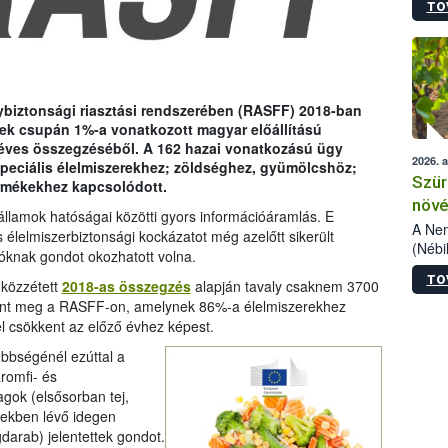
TO
kőris
jelen
talál
azono
folyta
intéz
ybiztonsági riasztási rendszerében (RASFF) 2018-ban
össze
ek csupán 1%-a vonatkozott magyar előállítású
érdek
g éves összegzéséből. A 162 hazai vonatkozású ügy
2026. 
peciális élelmiszerekhez; zöldséghez, gyümölcshöz;
Szür
ermékekhez kapcsolódott.
növé
llamok hatóságai közötti gyors információáramlás. E
szől
A Nem
élelmiszerbiztonsági kockázatot még azelőtt sikerült
(Nébi
lóknak gondot okozhatott volna.
Klart
TO
 közzétett
2018-as összegzés
alapján tavaly csaknem 3700
módos
egész
jelent meg a RASFF-on, amelynek 86%-a élelmiszerekhez
felha
l csökkent az előző évhez képest.
célja
bbségénél ezúttal a
lehet
romfi- és
Az Or
gok (elsősorban tej,
felha
kekben lévő idegen
terme
arab) jelentettek gondot.