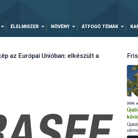
ÉLELMISZER
NÖVÉNY
ÁTFOGÓ TÉMÁK
KA
ép az Európai Unióban: elkészült a
Fris
2026. 
Újab
kőri
Újabb
várme
Élelm