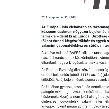
2019. szeptember 30, hétfő
Az Európai Unió élelmiszer- és takarmán
közzétett csaknem négyezer bejelentésn
termékre – derül ki az Európai Bizottsá
főként étrend-kiegészítőkhöz és egyéb s
valamint gabonafélékhez és sütőipari t
A 40 éve működő RASFF célja az uniós tagá
riasztási rendszernek köszönhetően számos 
elhárítani, hogy a kifogásolt termék a vásár
Az Európai Bizottság által készített, nemrég
eredeti bejelentés (ebből 1118 riasztás) 
kötődött. Az új bejelentések száma valamive
Az Unióban gyártott, problémás termékek tö
patogén mikroorganizmusok (elsősorban ba
hústermékekben), a nem jelölt allergén anya
glutén, és mogyorófélék), valamint a termé
anyagok (főként műanyag-, fém-, vagy üvegd