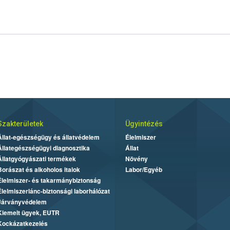
Szakterületek
Ügyintézés
Állat-egészségügy és állatvédelem
Élelmiszer
Állategészségügyi diagnosztika
Állat
Állatgyógyászati termékek
Növény
Borászat és alkoholos italok
Labor/Egyéb
Élelmiszer- és takarmánybiztonság
Élelmiszerlánc-biztonsági laborhálózat
Járványvédelem
Kiemelt ügyek, EUTR
Kockázatkezelés