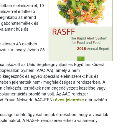
tben élelmiszerrel, 10
miszerrel érintkező
leginkább az étrend-
k; gabonatermékek és
 valamint hús és
olatosan 43 esetben
azánk a tavalyi évben 28
satlakozott az Unió Segítségnyújtási és Együttműködési
Cooperation System, AAC-AA), amely a nem-
-kiegészítők és egyéb speciális élelmiszerek; hús és
ében jelentettek nem- megfelelőséget a rendszerben. A
len címkézés, termékek nem engedélyezett kezelése vagy
 dokumentációs probléma volt. Az AAC rendszer
Food Fraud Network, AAC-FFN)
éves jelentése
már szintén
kosságot érintő ügyeket annak érdekében, hogy a vásárlók
problémákról. A RASFF rendszeren érkező valamennyi