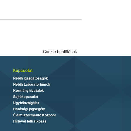
Cookie beállítások
Kapcsolat
Nébih Igazgatóságok
Nébih Laboratóriumok
Kormányhivatalok
Sajtókapcsolat
Ügyfélszolgálat
Hatósági jogsegély
Élelmiszermentő Központ
Hírlevél feliratkozás