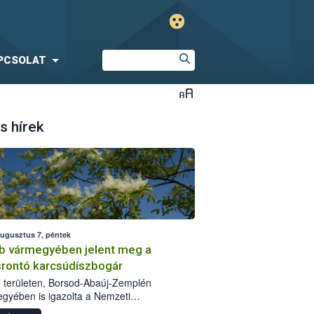
PCSOLAT
s hírek
augusztus 7, péntek
b vármegyében jelent meg a
srontó karcsúdíszbogár
 területen, Borsod-Abaúj-Zemplén
gyében is igazolta a Nemzeti
iszerlánc-biztonsági Hivatal (Nébih) a