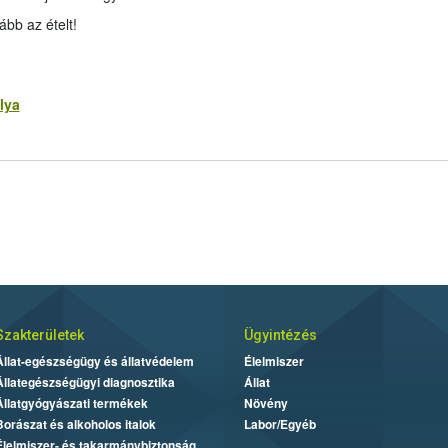
ább az ételt!
lya
Szakterületek
Ügyintézés
Állat-egészségügy és állatvédelem
Élelmiszer
Állategészségügyi diagnosztika
Állat
Állatgyógyászati termékek
Növény
Borászat és alkoholos italok
Labor/Egyéb
Élelmiszer- és takarmánybiztonság