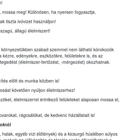
n!
sa, mossa meg! Különösen, ha nyersen fogyasztja.
 tiszta ivóvizet használjon!
szagú, állagú élelmiszert!
t a környezetükben szabad szemmel nem látható kórokozók
 kézre, edényekre, eszközökre, felületekre is, és az
tegedést (élelmiszer-fertőzést, -mérgezést) okozhatnak.
ítés előtt és munka közben is!
sást követően nyúljon élelmiszerhez!
zöket, élelmiszerrel érintkező felületeket alaposan mossa el,
rovarokat, rágcsálókat, de kedvenc háziállatait is!
októl
 halak, egyéb vízi élőlények) és a kicsurgó húslében súlyos