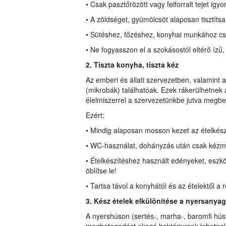
• Csak pasztőrözött vagy felforralt tejet igyo
• A zöldséget, gyümölcsöt alaposan tisztít
• Sütéshez, főzéshez, konyhai munkához csak
• Ne fogyasszon el a szokásostól eltérő ízű, 
2. Tiszta konyha,
ti
szta kéz
Az emberi és állati szervezetben, valamin
(mikrobák) találhatóak. Ezek rákerülhetnek a
élelmiszerrel a szervezetünkbe jutva megbe
Ezért:
• Mindig alaposan mosson kezet az ételkész
• WC-használat, dohányzás után csak kézmo
• Ételkészítéshez használt edényeket, eszkö
öblítse le!
• Tartsa távol a konyhától és az ételektől a 
3. Kész ételek elkülönítése a nyersanyag
A nyershúson (sertés-, marha-, baromfi hús,