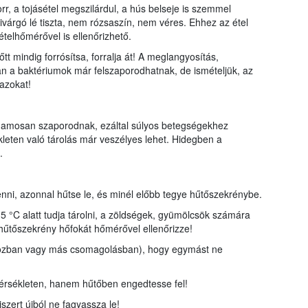
orr, a tojásétel megszilárdul, a hús belseje is szemmel
zivárgó lé tiszta, nem rózsaszín, nem véres. Ehhez az étel
ételhőmérővel is ellenőrizhető.
tt mindig forrósítsa, forralja át! A meglangyosítás,
 a baktériumok már felszaporodhatnak, de ismételjük, az
 azokat!
hamosan szaporodnak, ezáltal súlyos betegségekhez
eten való tárolás már veszélyes lehet. Hidegben a
.
nni, azonnal hűtse le, és minél előbb tegye hűtőszekrénybe.
 5 °C alatt tudja tárolni, a zöldségek, gyümölcsök számára
űtőszekrény hőfokát hőmérővel ellenőrizze!
bozban vagy más csomagolásban), hogy egymást ne
mérsékleten, hanem hűtőben engedtesse fel!
iszert újból ne fagyassza le!