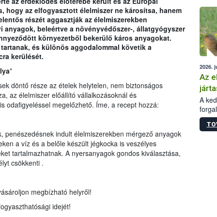
rte az érdeklődés előterébe került és az Európai
épüle
ás, hogy az elfogyasztott élelmiszer ne károsítsa, hanem
lentős részét aggasztják az élelmiszerekben
i anyagok, beleértve a növényvédőszer-, állatgyógyszer
nnyeződött környezetből bekerülő káros anyagokat.
 tartanak, és különös aggodalommal követik a
cra kerülését.
2026. j
lya
*
Az e
sek döntő része az ételek helytelen, nem biztonságos
járta
, az élelmiszer előállító vállalkozásoknál és
A kedv
s odafigyeléssel megelőzhető. Íme, a recept hozzá:
forga
Korm.
TO
sérül
ak, penészedésnek indult élelmiszerekben mérgező anyagok
felme
en a víz és a belőle készült jégkocka is veszélyes
veszé
ket tartalmazhatnak. A nyersanyagok gondos kiválasztása,
Ezen 
lyt csökkenti .
vonni
jártas
vásároljon megbízható helyről!
ogyaszthatósági idejét!