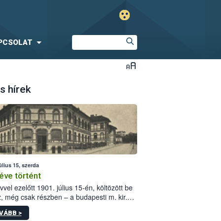
PCSOLAT
s hírek
úlius 15, szerda
éve történt
vvel ezelőtt 1901. július 15-én, költözött be
z, még csak részben – a budapesti m. kir.
i vetőmagvizsgáló állomás a Kis Rókus utca
VÁBB >
ám alatti, Czigler Győző által tervezett új