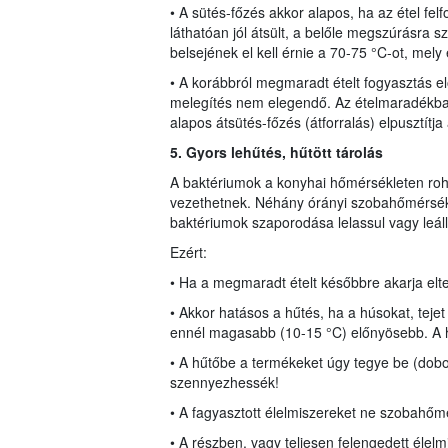
• A sütés-főzés akkor alapos, ha az étel felf
láthatóan jól átsült, a belőle megszúrásra s
belsejének el kell érnie a 70-75 °C-ot, mely 
• A korábbról megmaradt ételt fogyasztás elő
melegítés nem elegendő. Az ételmaradékban
alapos átsütés-főzés (átforralás) elpusztítja
5. Gyors lehűtés, hűtö
tt
tárolás
A baktériumok a konyhai hőmérsékleten ro
vezethetnek. Néhány órányi szobahőmérsékl
baktériumok szaporodása lelassul vagy leáll
Ezért:
• Ha a megmaradt ételt későbbre akarja elte
• Akkor hatásos a hűtés, ha a húsokat, tejet
ennél magasabb (10-15 °C) előnyösebb. A h
• A hűtőbe a termékeket úgy tegye be (do
szennyezhessék!
• A fagyasztott élelmiszereket ne szobahő
• A részben, vagy teljesen felengedett élelm