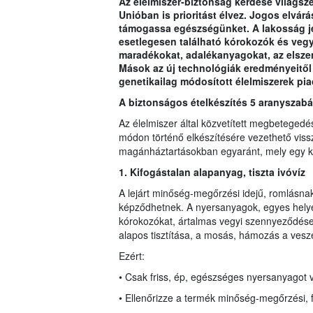
Az élelmiszer-biztonság kérdése világsze
Unióban is prioritást élvez. Jogos elvár
támogassa egészségünket. A lakosság je
esetlegesen található kórokozók és vegy
maradékokat, adalékanyagokat, az elsze
Mások az új technológiák eredményeitől
genetikailag módosított élelmiszerek pia
A biztonságos ételkészítés 5 aranyszabá
Az élelmiszer által közvetített megbetegedé
módon történő elkészítésére vezethető vissza
magánháztartásokban egyaránt, mely egy ki
1. Kifogástalan alapanyag,
ti
szta ivóvíz
A lejárt minőség-megőrzési idejű, romlásn
képződhetnek. A nyersanyagok, egyes helyek
kórokozókat, ártalmas vegyi szennyeződése
alapos tisztítása, a mosás, hámozás a veszé
Ezért:
• Csak friss, ép, egészséges nyersanyagot 
• Ellenőrizze a termék minőség-megőrzési, f