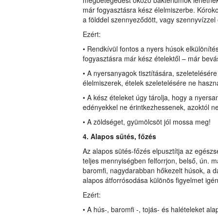
megbetegedést okozó baktériumok lehetnek, 
már fogyasztásra kész élelmiszerbe. Kórok
a földdel szennyeződött, vagy szennyvízzel 
Ezért:
• Rendkívül fontos a nyers húsok elkülönít
fogyasztásra már kész ételektől – már bevás
• A nyersanyagok tisztítására, szeletelésér
élelmiszerek, ételek szeletelésére ne haszná
• A kész ételeket úgy tárolja, hogy a nyers
edényekkel ne érintkezhessenek, azoktól 
• A zöldséget, gyümölcsöt jól mossa meg!
4. Alapos sütés, főzés
Az alapos sütés-főzés elpusztítja az egész
teljes mennyiségben felforrjon, belső, ún. 
baromfi, nagydarabban hőkezelt húsok, a dar
alapos átforrósodása különös figyelmet igén
Ezért:
• A hús-, baromfi -, tojás- és halételeket alap