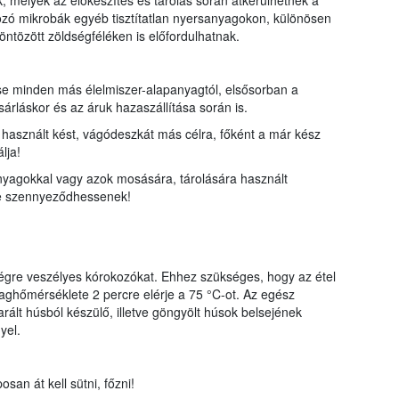
melyek az előkészítés és tárolás során átkerülhetnek a
ozó mikrobák egyéb tisztítatlan nyersanyagokon, különösen
öntözött zöldségféléken is előfordulhatnak.
ése minden más élelmiszer-alapanyagtól, elsősorban a
árláskor és az áruk hazaszállítása során is.
e használt kést, vágódeszkát más célra, főként a már kész
lja!
anyagokkal vagy azok mosására, tárolására használt
ne szennyeződhessenek!
ségre veszélyes kórokozókat. Ehhez szükséges, hogy az étel
maghőmérséklete 2 percre elérje a 75 °C-ot. Az egész
ált húsból készülő, illetve göngyölt húsok belsejének
yel.
osan át kell sütni, főzni!