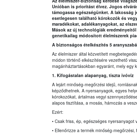
Az élelmiszer-biztonság kérdése világsze
Unióban is prioritást élvez. Jogos elvár
támogassa egészségünket. A lakosság je
esetlegesen található kórokozók és vegy
maradékokat, adalékanyagokat, az elsze
Mások az új technológiák eredményeitől
genetikailag módosított élelmiszerek pia
A biztonságos ételkészítés 5 aranyszabá
Az élelmiszer által közvetített megbetegedé
módon történő elkészítésére vezethető vissza
magánháztartásokban egyaránt, mely egy ki
1. Kifogástalan alapanyag,
ti
szta ivóvíz
A lejárt minőség-megőrzési idejű, romlásn
képződhetnek. A nyersanyagok, egyes helyek
kórokozókat, ártalmas vegyi szennyeződése
alapos tisztítása, a mosás, hámozás a veszé
Ezért:
• Csak friss, ép, egészséges nyersanyagot 
• Ellenőrizze a termék minőség-megőrzési, f