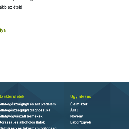
ább az ételt!
lya
Szakterületek
Ügyintézés
Állat-egészségügy és állatvédelem
Élelmiszer
Állategészségügyi diagnosztika
Állat
Állatgyógyászati termékek
Növény
Borászat és alkoholos italok
Labor/Egyéb
Élelmiszer- és takarmánybiztonság