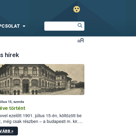
PCSOLAT
s hírek
úlius 15, szerda
éve történt
vvel ezelőtt 1901. július 15-én, költözött be
z, még csak részben – a budapesti m. kir.
i vetőmagvizsgáló állomás a Kis Rókus utca
VÁBB >
ám alatti, Czigler Győző által tervezett új