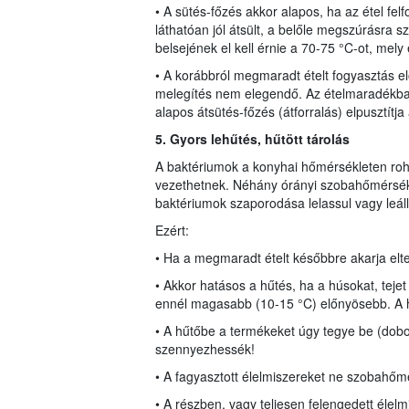
• A sütés-főzés akkor alapos, ha az étel felf
láthatóan jól átsült, a belőle megszúrásra s
belsejének el kell érnie a 70-75 °C-ot, mely 
• A korábbról megmaradt ételt fogyasztás elő
melegítés nem elegendő. Az ételmaradékban
alapos átsütés-főzés (átforralás) elpusztítja
5. Gyors lehűtés, hűtö
tt
tárolás
A baktériumok a konyhai hőmérsékleten ro
vezethetnek. Néhány órányi szobahőmérsékl
baktériumok szaporodása lelassul vagy leáll
Ezért:
• Ha a megmaradt ételt későbbre akarja elte
• Akkor hatásos a hűtés, ha a húsokat, tejet
ennél magasabb (10-15 °C) előnyösebb. A h
• A hűtőbe a termékeket úgy tegye be (do
szennyezhessék!
• A fagyasztott élelmiszereket ne szobahő
• A részben, vagy teljesen felengedett élelm