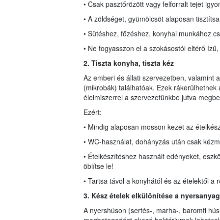
• Csak pasztőrözött vagy felforralt tejet igyo
• A zöldséget, gyümölcsöt alaposan tisztít
• Sütéshez, főzéshez, konyhai munkához csak
• Ne fogyasszon el a szokásostól eltérő ízű, 
2. Tiszta konyha,
ti
szta kéz
Az emberi és állati szervezetben, valamin
(mikrobák) találhatóak. Ezek rákerülhetnek a
élelmiszerrel a szervezetünkbe jutva megbe
Ezért:
• Mindig alaposan mosson kezet az ételkész
• WC-használat, dohányzás után csak kézmo
• Ételkészítéshez használt edényeket, eszkö
öblítse le!
• Tartsa távol a konyhától és az ételektől a 
3. Kész ételek elkülönítése a nyersanyag
A nyershúson (sertés-, marha-, baromfi hús,