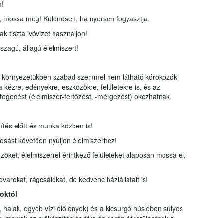
n!
sa, mossa meg! Különösen, ha nyersen fogyasztja.
 tiszta ivóvizet használjon!
szagú, állagú élelmiszert!
t a környezetükben szabad szemmel nem látható kórokozók
 kézre, edényekre, eszközökre, felületekre is, és az
tegedést (élelmiszer-fertőzést, -mérgezést) okozhatnak.
ítés előtt és munka közben is!
sást követően nyúljon élelmiszerhez!
zöket, élelmiszerrel érintkező felületeket alaposan mossa el,
rovarokat, rágcsálókat, de kedvenc háziállatait is!
októl
 halak, egyéb vízi élőlények) és a kicsurgó húslében súlyos