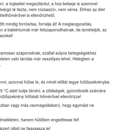
orr, a tojásétel megszilárdul, a hús belseje is szemmel
zivárgó lé tiszta, nem rózsaszín, nem véres. Ehhez az étel
ételhőmérővel is ellenőrizhető.
tt mindig forrósítsa, forralja át! A meglangyosítás,
 a baktériumok már felszaporodhatnak, de ismételjük, az
 azokat!
hamosan szaporodnak, ezáltal súlyos betegségekhez
eten való tárolás már veszélyes lehet. Hidegben a
.
nni, azonnal hűtse le, és minél előbb tegye hűtőszekrénybe.
 5 °C alatt tudja tárolni, a zöldségek, gyümölcsök számára
űtőszekrény hőfokát hőmérővel ellenőrizze!
bozban vagy más csomagolásban), hogy egymást ne
mérsékleten, hanem hűtőben engedtesse fel!
iszert újból ne fagyassza le!