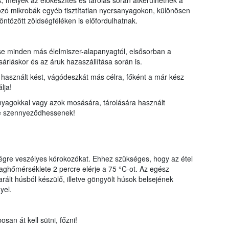
melyek az előkészítés és tárolás során átkerülhetnek a
ozó mikrobák egyéb tisztítatlan nyersanyagokon, különösen
öntözött zöldségféléken is előfordulhatnak.
ése minden más élelmiszer-alapanyagtól, elsősorban a
árláskor és az áruk hazaszállítása során is.
e használt kést, vágódeszkát más célra, főként a már kész
lja!
anyagokkal vagy azok mosására, tárolására használt
ne szennyeződhessenek!
ségre veszélyes kórokozókat. Ehhez szükséges, hogy az étel
maghőmérséklete 2 percre elérje a 75 °C-ot. Az egész
ált húsból készülő, illetve göngyölt húsok belsejének
yel.
osan át kell sütni, főzni!