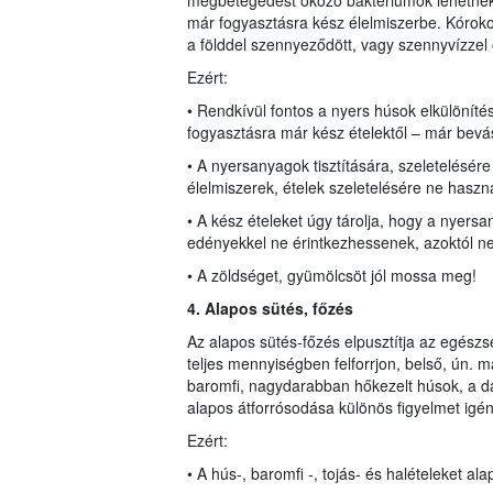
megbetegedést okozó baktériumok lehetnek, 
már fogyasztásra kész élelmiszerbe. Kórok
a földdel szennyeződött, vagy szennyvízzel 
Ezért:
• Rendkívül fontos a nyers húsok elkülönít
fogyasztásra már kész ételektől – már bevás
• A nyersanyagok tisztítására, szeletelésér
élelmiszerek, ételek szeletelésére ne haszná
• A kész ételeket úgy tárolja, hogy a nyers
edényekkel ne érintkezhessenek, azoktól 
• A zöldséget, gyümölcsöt jól mossa meg!
4. Alapos sütés, főzés
Az alapos sütés-főzés elpusztítja az egész
teljes mennyiségben felforrjon, belső, ún. 
baromfi, nagydarabban hőkezelt húsok, a dar
alapos átforrósodása különös figyelmet igén
Ezért:
• A hús-, baromfi -, tojás- és halételeket alap