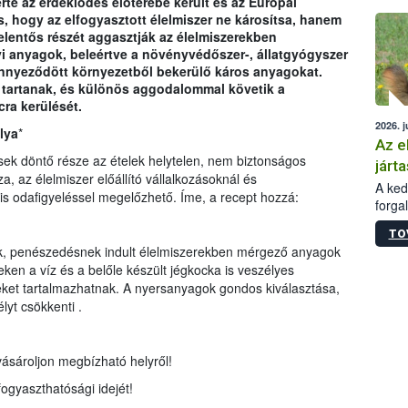
rte az érdeklődés előterébe került és az Európai
épüle
ás, hogy az elfogyasztott élelmiszer ne károsítsa, hanem
lentős részét aggasztják az élelmiszerekben
i anyagok, beleértve a növényvédőszer-, állatgyógyszer
nnyeződött környezetből bekerülő káros anyagokat.
 tartanak, és különös aggodalommal követik a
cra kerülését.
2026. j
lya
*
Az e
sek döntő része az ételek helytelen, nem biztonságos
járta
, az élelmiszer előállító vállalkozásoknál és
A kedv
s odafigyeléssel megelőzhető. Íme, a recept hozzá:
forga
Korm.
TO
sérül
ak, penészedésnek indult élelmiszerekben mérgező anyagok
felme
en a víz és a belőle készült jégkocka is veszélyes
veszé
ket tartalmazhatnak. A nyersanyagok gondos kiválasztása,
Ezen 
lyt csökkenti .
vonni
jártas
vásároljon megbízható helyről!
ogyaszthatósági idejét!