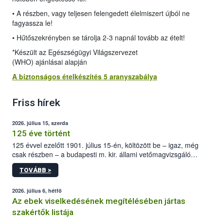
• A részben, vagy teljesen felengedett élelmiszert újból ne
fagyassza le!
• Hűtőszekrényben se tárolja 2-3 napnál tovább az ételt!
*Készült az Egészségügyi Világszervezet
(WHO) ajánlásai alapján
A biztonságos ételkészítés 5 aranyszabálya
Friss hírek
2026. július 15, szerda
125 éve történt
125 évvel ezelőtt 1901. július 15-én, költözött be – igaz, még
csak részben – a budapesti m. kir. állami vetőmagvizsgáló
állomás a Kis Rókus utca 15. szám alatti, Czigler Győző által
TOVÁBB >
tervezett új épületébe.
2026. július 6, hétfő
Az ebek viselkedésének megítélésében jártas
szakértők listája