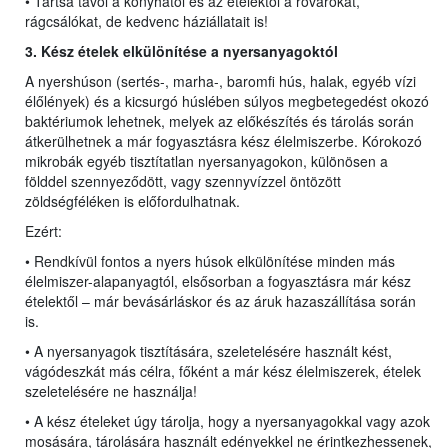
• Tartsa távol a konyhától és az ételektől a rovarokat,
rágcsálókat, de kedvenc háziállatait is!
3. Kész ételek elkülönítése a nyersanyagoktól
A nyershúson (sertés-, marha-, baromfi hús, halak, egyéb vízi
élőlények) és a kicsurgó húslében súlyos megbetegedést okozó
baktériumok lehetnek, melyek az előkészítés és tárolás során
átkerülhetnek a már fogyasztásra kész élelmiszerbe. Kórokozó
mikrobák egyéb tisztítatlan nyersanyagokon, különösen a
földdel szennyeződött, vagy szennyvízzel öntözött
zöldségféléken is előfordulhatnak.
Ezért:
• Rendkívül fontos a nyers húsok elkülönítése minden más
élelmiszer-alapanyagtól, elsősorban a fogyasztásra már kész
ételektől – már bevásárláskor és az áruk hazaszállítása során
is.
• A nyersanyagok tisztítására, szeletelésére használt kést,
vágódeszkát más célra, főként a már kész élelmiszerek, ételek
szeletelésére ne használja!
• A kész ételeket úgy tárolja, hogy a nyersanyagokkal vagy azok
mosására, tárolására használt edényekkel ne érintkezhessenek,