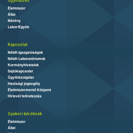
Ügyintézés
Élelmiszer
Állat
Növény
Labor/Egyéb
Kapcsolat
Nébih Igazgatóságok
Nébih Laboratóriumok
Kormányhivatalok
Sajtókapcsolat
Ügyfélszolgálat
Hatósági jogsegély
Élelmiszermentő Központ
Hírlevél feliratkozás
Gyakori kérdések
Élelmiszer
Állat