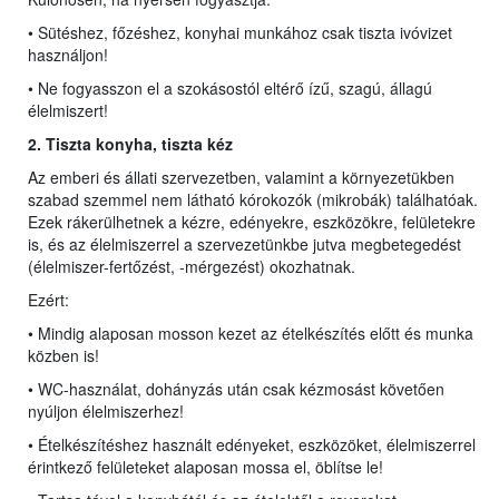
• Sütéshez, főzéshez, konyhai munkához csak tiszta ivóvizet
használjon!
• Ne fogyasszon el a szokásostól eltérő ízű, szagú, állagú
élelmiszert!
2. Tiszta konyha,
ti
szta kéz
Az emberi és állati szervezetben, valamint a környezetükben
szabad szemmel nem látható kórokozók (mikrobák) találhatóak.
Ezek rákerülhetnek a kézre, edényekre, eszközökre, felületekre
is, és az élelmiszerrel a szervezetünkbe jutva megbetegedést
(élelmiszer-fertőzést, -mérgezést) okozhatnak.
Ezért:
• Mindig alaposan mosson kezet az ételkészítés előtt és munka
közben is!
• WC-használat, dohányzás után csak kézmosást követően
nyúljon élelmiszerhez!
• Ételkészítéshez használt edényeket, eszközöket, élelmiszerrel
érintkező felületeket alaposan mossa el, öblítse le!