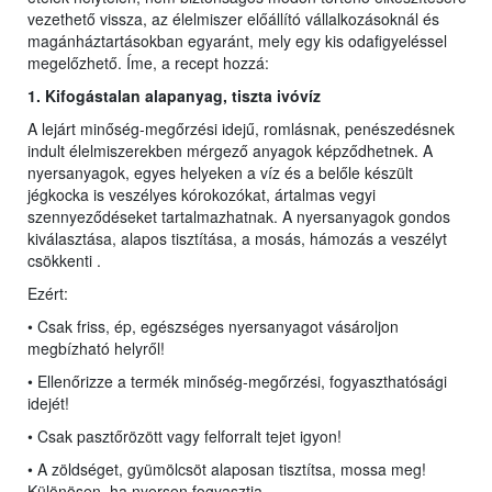
vezethető vissza, az élelmiszer előállító vállalkozásoknál és
magánháztartásokban egyaránt, mely egy kis odafigyeléssel
megelőzhető. Íme, a recept hozzá:
1. Kifogástalan alapanyag,
ti
szta ivóvíz
A lejárt minőség-megőrzési idejű, romlásnak, penészedésnek
indult élelmiszerekben mérgező anyagok képződhetnek. A
nyersanyagok, egyes helyeken a víz és a belőle készült
jégkocka is veszélyes kórokozókat, ártalmas vegyi
szennyeződéseket tartalmazhatnak. A nyersanyagok gondos
kiválasztása, alapos tisztítása, a mosás, hámozás a veszélyt
csökkenti .
Ezért:
• Csak friss, ép, egészséges nyersanyagot vásároljon
megbízható helyről!
• Ellenőrizze a termék minőség-megőrzési, fogyaszthatósági
idejét!
• Csak pasztőrözött vagy felforralt tejet igyon!
• A zöldséget, gyümölcsöt alaposan tisztítsa, mossa meg!
Különösen, ha nyersen fogyasztja.