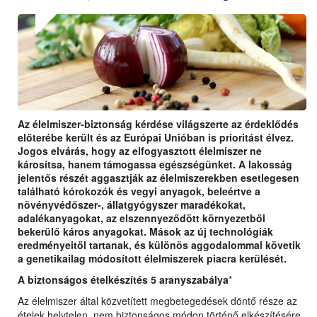
Az élelmiszer-biztonság kérdése világszerte az érdeklődés
előterébe került és az Európai Unióban is prioritást élvez.
Jogos elvárás, hogy az elfogyasztott élelmiszer ne
károsítsa, hanem támogassa egészségünket. A lakosság
jelentős részét aggasztják az élelmiszerekben esetlegesen
található kórokozók és vegyi anyagok, beleértve a
növényvédőszer-, állatgyógyszer maradékokat,
adalékanyagokat, az elszennyeződött környezetből
bekerülő káros anyagokat. Mások az új technológiák
eredményeitől tartanak, és különös aggodalommal követik
a genetikailag módosított élelmiszerek piacra kerülését.
A biztonságos ételkészítés 5 aranyszabálya
*
Az élelmiszer által közvetített megbetegedések döntő része az
ételek helytelen, nem biztonságos módon történő elkészítésére