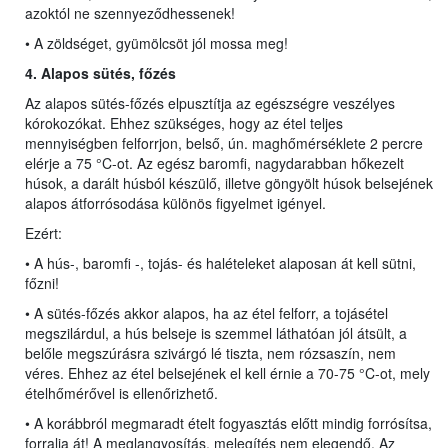
azoktól ne szennyeződhessenek!
• A zöldséget, gyümölcsöt jól mossa meg!
4. Alapos sütés, főzés
Az alapos sütés-főzés elpusztítja az egészségre veszélyes
kórokozókat. Ehhez szükséges, hogy az étel teljes
mennyiségben felforrjon, belső, ún. maghőmérséklete 2 percre
elérje a 75 °C-ot. Az egész baromfi, nagydarabban hőkezelt
húsok, a darált húsból készülő, illetve göngyölt húsok belsejének
alapos átforrósodása különös figyelmet igényel.
Ezért:
• A hús-, baromfi -, tojás- és halételeket alaposan át kell sütni,
főzni!
• A sütés-főzés akkor alapos, ha az étel felforr, a tojásétel
megszilárdul, a hús belseje is szemmel láthatóan jól átsült, a
belőle megszúrásra szivárgó lé tiszta, nem rózsaszín, nem
véres. Ehhez az étel belsejének el kell érnie a 70-75 °C-ot, mely
ételhőmérővel is ellenőrizhető.
• A korábbról megmaradt ételt fogyasztás előtt mindig forrósítsa,
forralja át! A meglangyosítás, melegítés nem elegendő. Az