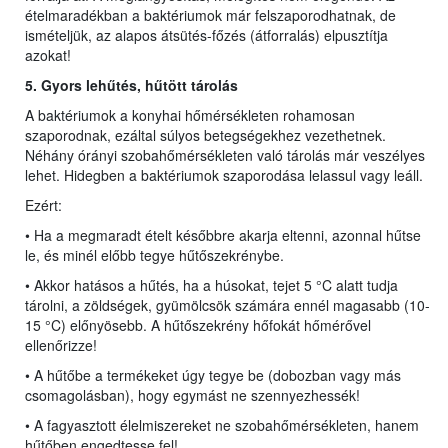
ételmaradékban a baktériumok már felszaporodhatnak, de
ismételjük, az alapos átsütés-főzés (átforralás) elpusztítja
azokat!
5. Gyors lehűtés, hűtö
tt
tárolás
A baktériumok a konyhai hőmérsékleten rohamosan
szaporodnak, ezáltal súlyos betegségekhez vezethetnek.
Néhány órányi szobahőmérsékleten való tárolás már veszélyes
lehet. Hidegben a baktériumok szaporodása lelassul vagy leáll.
Ezért:
• Ha a megmaradt ételt későbbre akarja eltenni, azonnal hűtse
le, és minél előbb tegye hűtőszekrénybe.
• Akkor hatásos a hűtés, ha a húsokat, tejet 5 °C alatt tudja
tárolni, a zöldségek, gyümölcsök számára ennél magasabb (10-
15 °C) előnyösebb. A hűtőszekrény hőfokát hőmérővel
ellenőrizze!
• A hűtőbe a termékeket úgy tegye be (dobozban vagy más
csomagolásban), hogy egymást ne szennyezhessék!
• A fagyasztott élelmiszereket ne szobahőmérsékleten, hanem
hűtőben engedtesse fel!