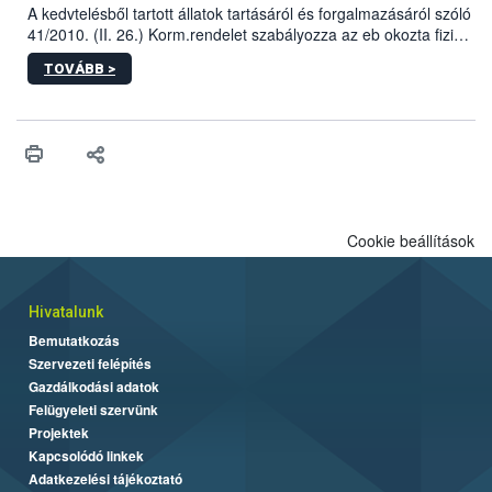
A kedvtelésből tartott állatok tartásáról és forgalmazásáról szóló
41/2010. (II. 26.) Korm.rendelet szabályozza az eb okozta fizikai
sérülés, illetve ennek veszélye keletkezésekor felmerülő
TOVÁBB >
hatósági feladatokat, valamint a veszélyes eb tartását és annak
engedélyezését. Ezen eljárások során szükség esetén be kell
vonni az ebek viselkedésének megítélésében jártas szakértőt.
Cookie beállítások
Hivatalunk
Bemutatkozás
Szervezeti felépítés
Gazdálkodási adatok
Felügyeleti szervünk
Projektek
Kapcsolódó linkek
Adatkezelési tájékoztató