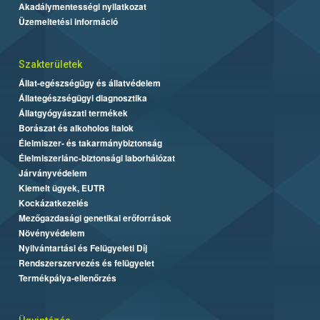
Akadálymentességi nyilatkozat
Üzemeltetési információ
Szakterületek
Állat-egészségügy és állatvédelem
Állategészségügyi diagnosztika
Állatgyógyászati termékek
Borászat és alkoholos italok
Élelmiszer- és takarmánybiztonság
Élelmiszerlánc-biztonsági laborhálózat
Járványvédelem
Kiemelt ügyek, EUTR
Kockázatkezelés
Mezőgazdasági genetikai erőforrások
Növényvédelem
Nyilvántartási és Felügyeleti Díj
Rendszerszervezés és felügyelet
Termékpálya-ellenőrzés