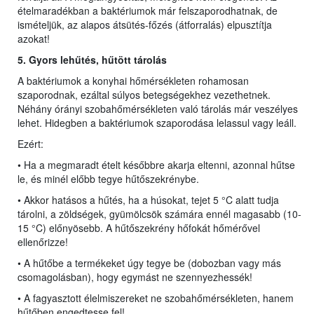
ételmaradékban a baktériumok már felszaporodhatnak, de
ismételjük, az alapos átsütés-főzés (átforralás) elpusztítja
azokat!
5. Gyors lehűtés, hűtö
tt
tárolás
A baktériumok a konyhai hőmérsékleten rohamosan
szaporodnak, ezáltal súlyos betegségekhez vezethetnek.
Néhány órányi szobahőmérsékleten való tárolás már veszélyes
lehet. Hidegben a baktériumok szaporodása lelassul vagy leáll.
Ezért:
• Ha a megmaradt ételt későbbre akarja eltenni, azonnal hűtse
le, és minél előbb tegye hűtőszekrénybe.
• Akkor hatásos a hűtés, ha a húsokat, tejet 5 °C alatt tudja
tárolni, a zöldségek, gyümölcsök számára ennél magasabb (10-
15 °C) előnyösebb. A hűtőszekrény hőfokát hőmérővel
ellenőrizze!
• A hűtőbe a termékeket úgy tegye be (dobozban vagy más
csomagolásban), hogy egymást ne szennyezhessék!
• A fagyasztott élelmiszereket ne szobahőmérsékleten, hanem
hűtőben engedtesse fel!