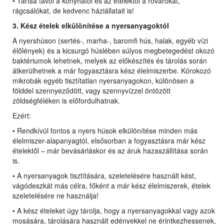
• Tartsa távol a konyhától és az ételektől a rovarokat,
rágcsálókat, de kedvenc háziállatait is!
3. Kész ételek elkülönítése a nyersanyagoktól
A nyershúson (sertés-, marha-, baromfi hús, halak, egyéb vízi
élőlények) és a kicsurgó húslében súlyos megbetegedést okozó
baktériumok lehetnek, melyek az előkészítés és tárolás során
átkerülhetnek a már fogyasztásra kész élelmiszerbe. Kórokozó
mikrobák egyéb tisztítatlan nyersanyagokon, különösen a
földdel szennyeződött, vagy szennyvízzel öntözött
zöldségféléken is előfordulhatnak.
Ezért:
• Rendkívül fontos a nyers húsok elkülönítése minden más
élelmiszer-alapanyagtól, elsősorban a fogyasztásra már kész
ételektől – már bevásárláskor és az áruk hazaszállítása során
is.
• A nyersanyagok tisztítására, szeletelésére használt kést,
vágódeszkát más célra, főként a már kész élelmiszerek, ételek
szeletelésére ne használja!
• A kész ételeket úgy tárolja, hogy a nyersanyagokkal vagy azok
mosására, tárolására használt edényekkel ne érintkezhessenek,