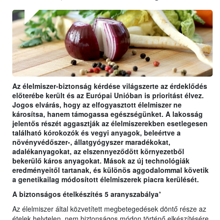
Az élelmiszer-biztonság kérdése világszerte az érdeklődés
előterébe került és az Európai Unióban is prioritást élvez.
Jogos elvárás, hogy az elfogyasztott élelmiszer ne
károsítsa, hanem támogassa egészségünket. A lakosság
jelentős részét aggasztják az élelmiszerekben esetlegesen
található kórokozók és vegyi anyagok, beleértve a
növényvédőszer-, állatgyógyszer maradékokat,
adalékanyagokat, az elszennyeződött környezetből
bekerülő káros anyagokat. Mások az új technológiák
eredményeitől tartanak, és különös aggodalommal követik
a genetikailag módosított élelmiszerek piacra kerülését.
A biztonságos ételkészítés 5 aranyszabálya
*
Az élelmiszer által közvetített megbetegedések döntő része az
ételek helytelen, nem biztonságos módon történő elkészítésére