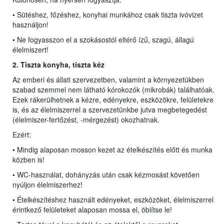
• Sütéshez, főzéshez, konyhai munkához csak tiszta ivóvizet
használjon!
• Ne fogyasszon el a szokásostól eltérő ízű, szagú, állagú
élelmiszert!
2. Tiszta konyha,
ti
szta kéz
Az emberi és állati szervezetben, valamint a környezetükben
szabad szemmel nem látható kórokozók (mikrobák) találhatóak.
Ezek rákerülhetnek a kézre, edényekre, eszközökre, felületekre
is, és az élelmiszerrel a szervezetünkbe jutva megbetegedést
(élelmiszer-fertőzést, -mérgezést) okozhatnak.
Ezért:
• Mindig alaposan mosson kezet az ételkészítés előtt és munka
közben is!
• WC-használat, dohányzás után csak kézmosást követően
nyúljon élelmiszerhez!
• Ételkészítéshez használt edényeket, eszközöket, élelmiszerrel
érintkező felületeket alaposan mossa el, öblítse le!