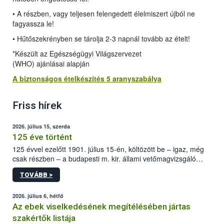
• A részben, vagy teljesen felengedett élelmiszert újból ne
fagyassza le!
• Hűtőszekrényben se tárolja 2-3 napnál tovább az ételt!
*Készült az Egészségügyi Világszervezet
(WHO) ajánlásai alapján
A biztonságos ételkészítés 5 aranyszabálya
Friss hírek
2026. július 15, szerda
125 éve történt
125 évvel ezelőtt 1901. július 15-én, költözött be – igaz, még
csak részben – a budapesti m. kir. állami vetőmagvizsgáló
állomás a Kis Rókus utca 15. szám alatti, Czigler Győző által
TOVÁBB >
tervezett új épületébe.
2026. július 6, hétfő
Az ebek viselkedésének megítélésében jártas
szakértők listája