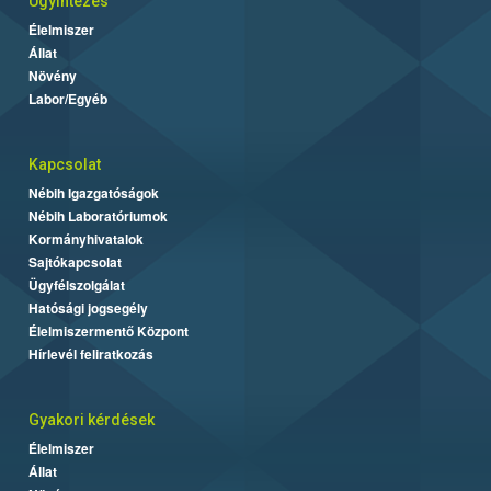
Ügyintézés
Élelmiszer
Állat
Növény
Labor/Egyéb
Kapcsolat
Nébih Igazgatóságok
Nébih Laboratóriumok
Kormányhivatalok
Sajtókapcsolat
Ügyfélszolgálat
Hatósági jogsegély
Élelmiszermentő Központ
Hírlevél feliratkozás
Gyakori kérdések
Élelmiszer
Állat