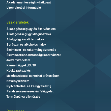
Akadálymentességi nyilatkozat
Üzemeltetési információ
Szakterületek
Állat-egészségügy és állatvédelem
Állategészségügyi diagnosztika
Állatgyógyászati termékek
Borászat és alkoholos italok
Élelmiszer- és takarmánybiztonság
Élelmiszerlánc-biztonsági laborhálózat
Járványvédelem
Kiemelt ügyek, EUTR
Kockázatkezelés
Mezőgazdasági genetikai erőforrások
Növényvédelem
Nyilvántartási és Felügyeleti Díj
Rendszerszervezés és felügyelet
Termékpálya-ellenőrzés