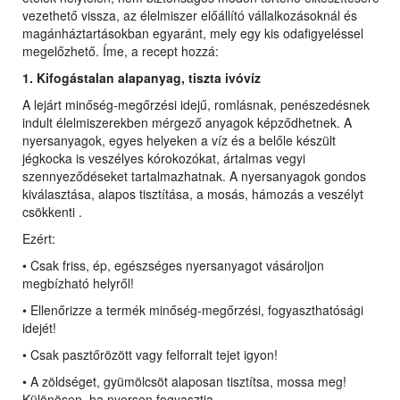
vezethető vissza, az élelmiszer előállító vállalkozásoknál és
magánháztartásokban egyaránt, mely egy kis odafigyeléssel
megelőzhető. Íme, a recept hozzá:
1. Kifogástalan alapanyag,
ti
szta ivóvíz
A lejárt minőség-megőrzési idejű, romlásnak, penészedésnek
indult élelmiszerekben mérgező anyagok képződhetnek. A
nyersanyagok, egyes helyeken a víz és a belőle készült
jégkocka is veszélyes kórokozókat, ártalmas vegyi
szennyeződéseket tartalmazhatnak. A nyersanyagok gondos
kiválasztása, alapos tisztítása, a mosás, hámozás a veszélyt
csökkenti .
Ezért:
• Csak friss, ép, egészséges nyersanyagot vásároljon
megbízható helyről!
• Ellenőrizze a termék minőség-megőrzési, fogyaszthatósági
idejét!
• Csak pasztőrözött vagy felforralt tejet igyon!
• A zöldséget, gyümölcsöt alaposan tisztítsa, mossa meg!
Különösen, ha nyersen fogyasztja.