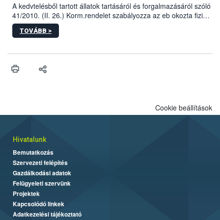
A kedvtelésből tartott állatok tartásáról és forgalmazásáról szóló
41/2010. (II. 26.) Korm.rendelet szabályozza az eb okozta fizikai
sérülés, illetve ennek veszélye keletkezésekor felmerülő
TOVÁBB >
hatósági feladatokat, valamint a veszélyes eb tartását és annak
engedélyezését. Ezen eljárások során szükség esetén be kell
vonni az ebek viselkedésének megítélésében jártas szakértőt.
Cookie beállítások
Hivatalunk
Bemutatkozás
Szervezeti felépítés
Gazdálkodási adatok
Felügyeleti szervünk
Projektek
Kapcsolódó linkek
Adatkezelési tájékoztató