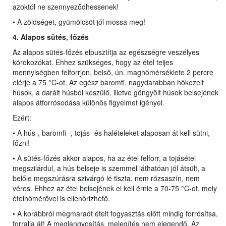
azoktól ne szennyeződhessenek!
• A zöldséget, gyümölcsöt jól mossa meg!
4. Alapos sütés, főzés
Az alapos sütés-főzés elpusztítja az egészségre veszélyes
kórokozókat. Ehhez szükséges, hogy az étel teljes
mennyiségben felforrjon, belső, ún. maghőmérséklete 2 percre
elérje a 75 °C-ot. Az egész baromfi, nagydarabban hőkezelt
húsok, a darált húsból készülő, illetve göngyölt húsok belsejének
alapos átforrósodása különös figyelmet igényel.
Ezért:
• A hús-, baromfi -, tojás- és halételeket alaposan át kell sütni,
főzni!
• A sütés-főzés akkor alapos, ha az étel felforr, a tojásétel
megszilárdul, a hús belseje is szemmel láthatóan jól átsült, a
belőle megszúrásra szivárgó lé tiszta, nem rózsaszín, nem
véres. Ehhez az étel belsejének el kell érnie a 70-75 °C-ot, mely
ételhőmérővel is ellenőrizhető.
• A korábbról megmaradt ételt fogyasztás előtt mindig forrósítsa,
forralja át! A meglangyosítás, melegítés nem elegendő. Az