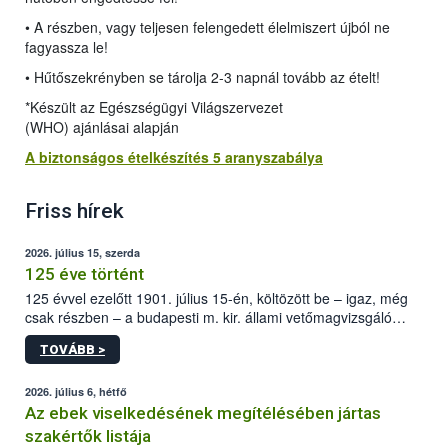
• A részben, vagy teljesen felengedett élelmiszert újból ne
fagyassza le!
• Hűtőszekrényben se tárolja 2-3 napnál tovább az ételt!
*Készült az Egészségügyi Világszervezet
(WHO) ajánlásai alapján
A biztonságos ételkészítés 5 aranyszabálya
Friss hírek
2026. július 15, szerda
125 éve történt
125 évvel ezelőtt 1901. július 15-én, költözött be – igaz, még
csak részben – a budapesti m. kir. állami vetőmagvizsgáló
állomás a Kis Rókus utca 15. szám alatti, Czigler Győző által
TOVÁBB >
tervezett új épületébe.
2026. július 6, hétfő
Az ebek viselkedésének megítélésében jártas
szakértők listája