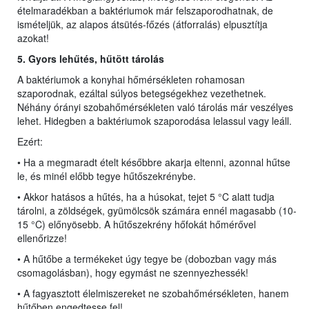
ételmaradékban a baktériumok már felszaporodhatnak, de
ismételjük, az alapos átsütés-főzés (átforralás) elpusztítja
azokat!
5. Gyors lehűtés, hűtö
tt
tárolás
A baktériumok a konyhai hőmérsékleten rohamosan
szaporodnak, ezáltal súlyos betegségekhez vezethetnek.
Néhány órányi szobahőmérsékleten való tárolás már veszélyes
lehet. Hidegben a baktériumok szaporodása lelassul vagy leáll.
Ezért:
• Ha a megmaradt ételt későbbre akarja eltenni, azonnal hűtse
le, és minél előbb tegye hűtőszekrénybe.
• Akkor hatásos a hűtés, ha a húsokat, tejet 5 °C alatt tudja
tárolni, a zöldségek, gyümölcsök számára ennél magasabb (10-
15 °C) előnyösebb. A hűtőszekrény hőfokát hőmérővel
ellenőrizze!
• A hűtőbe a termékeket úgy tegye be (dobozban vagy más
csomagolásban), hogy egymást ne szennyezhessék!
• A fagyasztott élelmiszereket ne szobahőmérsékleten, hanem
hűtőben engedtesse fel!