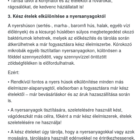
• Tartsa távol a konyhától és az ételektől a rovarokat,
rágcsálókat, de kedvenc háziállatait is!
3. Kész ételek elkülönítése a nyersanyagoktól
A nyershúson (sertés-, marha-, baromfi hús, halak, egyéb vízi
élőlények) és a kicsurgó húslében súlyos megbetegedést okozó
baktériumok lehetnek, melyek az előkészítés és tárolás során
átkerülhetnek a már fogyasztásra kész élelmiszerbe. Kórokozó
mikrobák egyéb tisztítatlan nyersanyagokon, különösen a
földdel szennyeződött, vagy szennyvízzel öntözött
zöldségféléken is előfordulhatnak.
Ezért:
• Rendkívül fontos a nyers húsok elkülönítése minden más
élelmiszer-alapanyagtól, elsősorban a fogyasztásra már kész
ételektől – már bevásárláskor és az áruk hazaszállítása során
is.
• A nyersanyagok tisztítására, szeletelésére használt kést,
vágódeszkát más célra, főként a már kész élelmiszerek, ételek
szeletelésére ne használja!
• A kész ételeket úgy tárolja, hogy a nyersanyagokkal vagy azok
mosására, tárolására használt edényekkel ne érintkezhessenek,