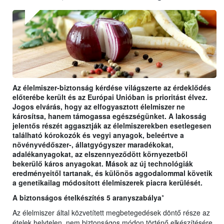
Az élelmiszer-biztonság kérdése világszerte az érdeklődés
előterébe került és az Európai Unióban is prioritást élvez.
Jogos elvárás, hogy az elfogyasztott élelmiszer ne
károsítsa, hanem támogassa egészségünket. A lakosság
jelentős részét aggasztják az élelmiszerekben esetlegesen
található kórokozók és vegyi anyagok, beleértve a
növényvédőszer-, állatgyógyszer maradékokat,
adalékanyagokat, az elszennyeződött környezetből
bekerülő káros anyagokat. Mások az új technológiák
eredményeitől tartanak, és különös aggodalommal követik
a genetikailag módosított élelmiszerek piacra kerülését.
A biztonságos ételkészítés 5 aranyszabálya
*
Az élelmiszer által közvetített megbetegedések döntő része az
ételek helytelen, nem biztonságos módon történő elkészítésére