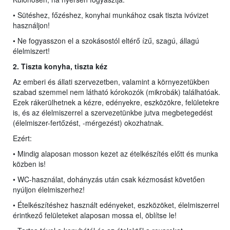
• Sütéshez, főzéshez, konyhai munkához csak tiszta ivóvizet
használjon!
• Ne fogyasszon el a szokásostól eltérő ízű, szagú, állagú
élelmiszert!
2. Tiszta konyha,
ti
szta kéz
Az emberi és állati szervezetben, valamint a környezetükben
szabad szemmel nem látható kórokozók (mikrobák) találhatóak.
Ezek rákerülhetnek a kézre, edényekre, eszközökre, felületekre
is, és az élelmiszerrel a szervezetünkbe jutva megbetegedést
(élelmiszer-fertőzést, -mérgezést) okozhatnak.
Ezért:
• Mindig alaposan mosson kezet az ételkészítés előtt és munka
közben is!
• WC-használat, dohányzás után csak kézmosást követően
nyúljon élelmiszerhez!
• Ételkészítéshez használt edényeket, eszközöket, élelmiszerrel
érintkező felületeket alaposan mossa el, öblítse le!