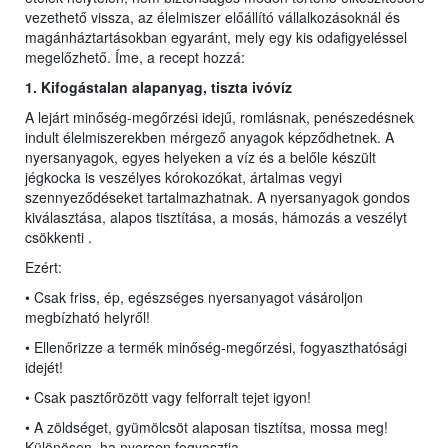
vezethető vissza, az élelmiszer előállító vállalkozásoknál és
magánháztartásokban egyaránt, mely egy kis odafigyeléssel
megelőzhető. Íme, a recept hozzá:
1. Kifogástalan alapanyag,
ti
szta ivóvíz
A lejárt minőség-megőrzési idejű, romlásnak, penészedésnek
indult élelmiszerekben mérgező anyagok képződhetnek. A
nyersanyagok, egyes helyeken a víz és a belőle készült
jégkocka is veszélyes kórokozókat, ártalmas vegyi
szennyeződéseket tartalmazhatnak. A nyersanyagok gondos
kiválasztása, alapos tisztítása, a mosás, hámozás a veszélyt
csökkenti .
Ezért:
• Csak friss, ép, egészséges nyersanyagot vásároljon
megbízható helyről!
• Ellenőrizze a termék minőség-megőrzési, fogyaszthatósági
idejét!
• Csak pasztőrözött vagy felforralt tejet igyon!
• A zöldséget, gyümölcsöt alaposan tisztítsa, mossa meg!
Különösen, ha nyersen fogyasztja.