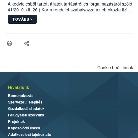
A kedvtelésből tartott állatok tartásáról és forgalmazásáról szóló
41/2010. (II. 26.) Korm.rendelet szabályozza az eb okozta fizikai
sérülés, illetve ennek veszélye keletkezésekor felmerülő
TOVÁBB >
hatósági feladatokat, valamint a veszélyes eb tartását és annak
engedélyezését. Ezen eljárások során szükség esetén be kell
vonni az ebek viselkedésének megítélésében jártas szakértőt.
Cookie beállítások
Hivatalunk
Bemutatkozás
Szervezeti felépítés
Gazdálkodási adatok
Felügyeleti szervünk
Projektek
Kapcsolódó linkek
Adatkezelési tájékoztató