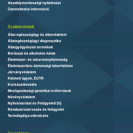
Akadálymentességi nyilatkozat
Üzemeltetési információ
Szakterületek
Állat-egészségügy és állatvédelem
Állategészségügyi diagnosztika
Állatgyógyászati termékek
Borászat és alkoholos italok
Élelmiszer- és takarmánybiztonság
Élelmiszerlánc-biztonsági laborhálózat
Járványvédelem
Kiemelt ügyek, EUTR
Kockázatkezelés
Mezőgazdasági genetikai erőforrások
Növényvédelem
Nyilvántartási és Felügyeleti Díj
Rendszerszervezés és felügyelet
Termékpálya-ellenőrzés