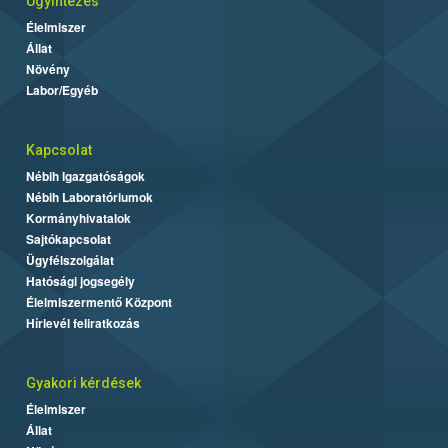
Ügyintézés
Élelmiszer
Állat
Növény
Labor/Egyéb
Kapcsolat
Nébih Igazgatóságok
Nébih Laboratóriumok
Kormányhivatalok
Sajtókapcsolat
Ügyfélszolgálat
Hatósági jogsegély
Élelmiszermentő Központ
Hírlevél feliratkozás
Gyakori kérdések
Élelmiszer
Állat