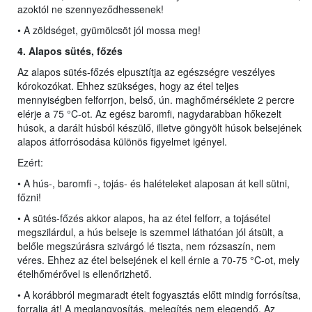
azoktól ne szennyeződhessenek!
• A zöldséget, gyümölcsöt jól mossa meg!
4. Alapos sütés, főzés
Az alapos sütés-főzés elpusztítja az egészségre veszélyes
kórokozókat. Ehhez szükséges, hogy az étel teljes
mennyiségben felforrjon, belső, ún. maghőmérséklete 2 percre
elérje a 75 °C-ot. Az egész baromfi, nagydarabban hőkezelt
húsok, a darált húsból készülő, illetve göngyölt húsok belsejének
alapos átforrósodása különös figyelmet igényel.
Ezért:
• A hús-, baromfi -, tojás- és halételeket alaposan át kell sütni,
főzni!
• A sütés-főzés akkor alapos, ha az étel felforr, a tojásétel
megszilárdul, a hús belseje is szemmel láthatóan jól átsült, a
belőle megszúrásra szivárgó lé tiszta, nem rózsaszín, nem
véres. Ehhez az étel belsejének el kell érnie a 70-75 °C-ot, mely
ételhőmérővel is ellenőrizhető.
• A korábbról megmaradt ételt fogyasztás előtt mindig forrósítsa,
forralja át! A meglangyosítás, melegítés nem elegendő. Az