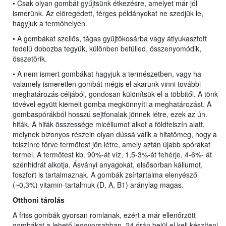
• Csak olyan gombát gyűjtsünk étkezésre, amelyet már jól
ismerünk. Az elöregedett, férges példányokat ne szedjük le,
hagyjuk a termőhelyen.
• A gombákat szellős, tágas gyűjtőkosárba vagy átlyukasztott
fedelű dobozba tegyük, különben befülled, összenyomódik,
összetörik.
• A nem ismert gombákat hagyjuk a természetben, vagy ha
valamely ismeretlen gombát mégis el akarunk vinni további
meghatározás céljából, gondosan különítsük el a többitől. A tönk
tövével együtt kiemelt gomba megkönnyíti a meghatározást. A
gombaspórákból hosszú sejtfonalak jönnek létre, ezek az ún.
hifák. A hifák összessége micéliumot alkot a földfelszín alatt,
melynek bizonyos részein olyan dússá válik a hifatömeg, hogy a
felszínre törve termőtest jön létre, amely aztán újabb spórákat
termel. A termőtest kb. 90%-át víz, 1,5-3%-át fehérje, 4-6%- át
szénhidrát alkotja. Ásványi anyagokat, elsősorban káliumot,
foszfort is tartalmaznak. A gombák zsírtartalma elenyésző
(~0,3%) vitamin-tartalmuk (D, A, B1) aránylag magas.
O
tt
honi tárolás
A friss gombák gyorsan romlanak, ezért a már ellenőrzött
gombákat a lehető leggyorsabban, 24 órán belül el kell készíteni