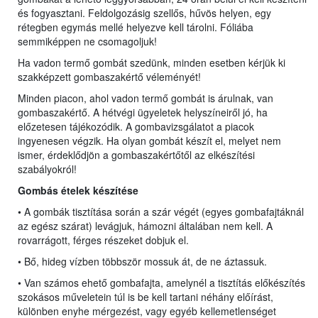
és fogyasztani. Feldolgozásig szellős, hűvös helyen, egy
rétegben egymás mellé helyezve kell tárolni. Fóliába
semmiképpen ne csomagoljuk!
Ha vadon termő gombát szedünk, minden esetben kérjük ki
szakképzett gombaszakértő véleményét!
Minden piacon, ahol vadon termő gombát is árulnak, van
gombaszakértő. A hétvégi ügyeletek helyszíneiről jó, ha
előzetesen tájékozódik. A gombavizsgálatot a piacok
ingyenesen végzik. Ha olyan gombát készít el, melyet nem
ismer, érdeklődjön a gombaszakértőtől az elkészítési
szabályokról!
Gombás ételek készítése
• A gombák tisztítása során a szár végét (egyes gombafajtáknál
az egész szárat) levágjuk, hámozni általában nem kell. A
rovarrágott, férges részeket dobjuk el.
• Bő, hideg vízben többször mossuk át, de ne áztassuk.
• Van számos ehető gombafajta, amelynél a tisztítás előkészítés
szokásos műveletein túl is be kell tartani néhány előírást,
különben enyhe mérgezést, vagy egyéb kellemetlenséget