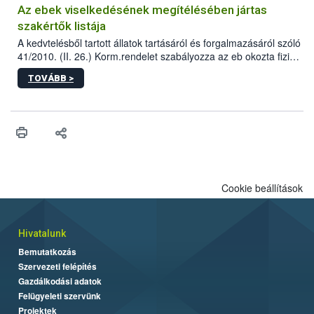
Az ebek viselkedésének megítélésében jártas
szakértők listája
A kedvtelésből tartott állatok tartásáról és forgalmazásáról szóló
41/2010. (II. 26.) Korm.rendelet szabályozza az eb okozta fizikai
sérülés, illetve ennek veszélye keletkezésekor felmerülő
TOVÁBB >
hatósági feladatokat, valamint a veszélyes eb tartását és annak
engedélyezését. Ezen eljárások során szükség esetén be kell
vonni az ebek viselkedésének megítélésében jártas szakértőt.
Cookie beállítások
Hivatalunk
Bemutatkozás
Szervezeti felépítés
Gazdálkodási adatok
Felügyeleti szervünk
Projektek