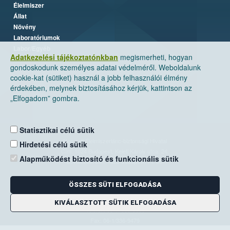
Élelmiszer
Állat
Növény
Laboratóriumok
Labor/Egyéb
Adatkezelési tájékoztatónkban
megismerheti, hogyan
gondoskodunk személyes adatai védelméről. Weboldalunk
cookie-kat (sütiket) használ a jobb felhasználói élmény
érdekében, melynek biztosításához kérjük, kattintson az
„Elfogadom” gombra.
Statisztikai célú sütik
Nemzeti Élelmiszerlánc-biztonsági Hivatal
Hirdetési célú sütik
Cím: 1024 Budapest, Keleti Károly utca. 24.
Alapműködést biztosító és funkcionális sütik
Levelezési cím: 1525 Budapest. Pf. 30.
ÖSSZES SÜTI ELFOGADÁSA
E-mail:
ugyfelszolgalat@nebih.gov.hu
Zöld szám: 06-80/263-244
KIVÁLASZTOTT SÜTIK ELFOGADÁSA
Telefon: 06-1/ 336-9000
Fax: 06-1/336-9479