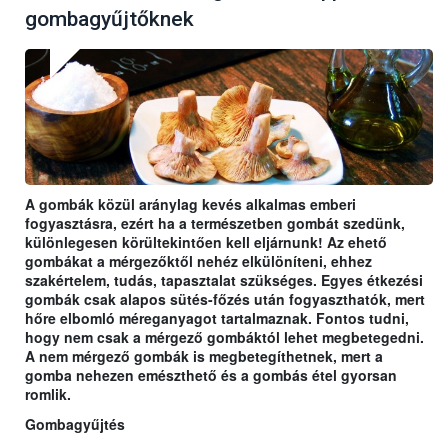
gombagyűjtőknek
A gombák közül aránylag kevés alkalmas emberi
fogyasztásra, ezért ha a természetben gombát szedünk,
különlegesen körültekintően kell eljárnunk! Az ehető
gombákat a mérgezőktől nehéz elkülöníteni, ehhez
szakértelem, tudás, tapasztalat szükséges. Egyes étkezési
gombák csak alapos sütés-főzés után fogyaszthatók, mert
hőre elbomló méreganyagot tartalmaznak. Fontos tudni,
hogy nem csak a mérgező gombáktól lehet megbetegedni.
A nem mérgező gombák is megbetegíthetnek, mert a
gomba nehezen emészthető és a gombás étel gyorsan
romlik.
Gombagyűjtés