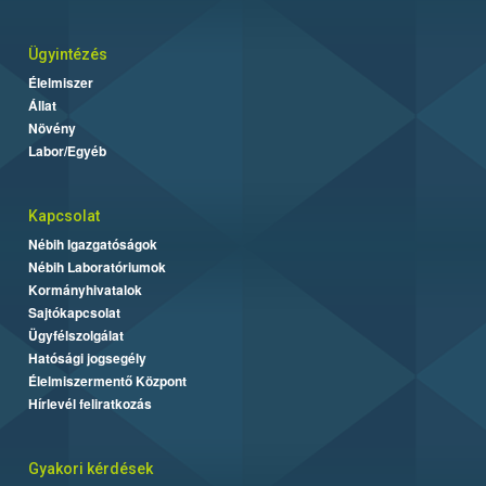
Ügyintézés
Élelmiszer
Állat
Növény
Labor/Egyéb
Kapcsolat
Nébih Igazgatóságok
Nébih Laboratóriumok
Kormányhivatalok
Sajtókapcsolat
Ügyfélszolgálat
Hatósági jogsegély
Élelmiszermentő Központ
Hírlevél feliratkozás
Gyakori kérdések