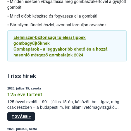
• Minden esetben vizsgáltassa meg gombaszakértővel a gyűjtött
gombát!
• Minél előbb készítse és fogyassza el a gombát!
• Bármilyen tünetet észlel, azonnal forduljon orvoshoz!
Élelmiszer-biztonsági túlélési tippek
gombagyűjtőknek
Gombapárok - a leggyakoribb ehető és a hozzá
hasonló mérgező gombafajok 2024
.
Friss hírek
2026. július 15, szerda
125 éve történt
125 évvel ezelőtt 1901. július 15-én, költözött be – igaz, még
csak részben – a budapesti m. kir. állami vetőmagvizsgáló
állomás a Kis Rókus utca 15. szám alatti, Czigler Győző által
TOVÁBB >
tervezett új épületébe.
2026. július 6, hétfő