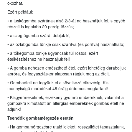
okozhat.
Ezért például:
• a tuskógomba szárának alsó 2/3-át ne használjuk fel, s egyéb
részeit is legalább 20 percig főzzük;
• a szegfűgomba szárát dobjuk ki;
• az őzlábgomba tönkje csak szárítva (és porítva) használható;
• a tőkegomba tönkje ugyancsak túl rostos, ezért
ételkészítéshez ne használjuk fel!
• A gomba nehezen emészthető étel, ezért lehetőleg daraboljuk
apróra, és fogyasztáskor alaposan rágjuk meg az ételt.
• Gombaételt ne tegyünk el a következő étkezésig. Kis
mennyiségű maradékot 48 óráig érdemes megtartani!
• Kisgyermekeknek, érzékeny gyomrú embereknek, valamint a
gombákra kimutatott an allergiás embereknek gombás ételt ne
adjunk!
Teendők gombamérgezés esetén
• Ha gombamérgezésre utaló jeleket, rosszullétet tapasztalunk,