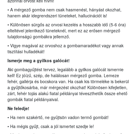
azonnal orvost kell hívni!
• A mérgező gomba nem csak hasmenést, hányást okozhat,
hanem akár idegrendszeri tüneteket, hallucinációt is!
• Különösen sürgős az orvosi kezelés a hosszabb idő (5-6 óra)
elteltével jelentkező tüneteknél, mert ez az erősen mérgező
tulajdonságú gombákra jellemző.
• Vigye magával az orvoshoz a gombamaradékot vagy annak
tisztítási hulladékát!
Ismerje meg a gyilkos galócát!
Aki gombagyűjtést tervez, legalább a gyilkos galócát ismernie
kell! Ez jóízű, szép, de halálosan mérgező gomba. Lemeze
fehér, gallérja és bocskora van. Ha csak kis törmeléke is bekerül
a gyűjtőkosárba, már mérgezést okozhat! Különösen kifejletlen,
zárt, fehér tojás alakú fiatal példányai téveszthetők össze ehető
gombák fiatal példányaival.
Ne feledje!
• Ha nem szakértő, ne gyűjtsön vadon termő gombát!
• Ha mégis gyűjt, csak a jól ismertet szedje le!