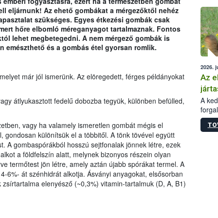
 emberi fogyasztásra, ezért ha a természetben gombát
épüle
ell eljárnunk! Az ehető gombákat a mérgezőktől nehéz
 tapasztalat szükséges. Egyes étkezési gombák csak
 mert hőre elbomló méreganyagot tartalmaznak. Fontos
tól lehet megbetegedni. A nem mérgező gombák is
 emészthető és a gombás étel gyorsan romlik.
2026. j
melyet már jól ismerünk. Az elöregedett, férges példányokat
Az e
járta
A kedv
agy átlyukasztott fedelű dobozba tegyük, különben befülled,
forga
Korm.
etben, vagy ha valamely ismeretlen gombát mégis el
TO
sérül
 gondosan különítsük el a többitől. A tönk tövével együtt
felme
. A gombaspórákból hosszú sejtfonalak jönnek létre, ezek
veszé
alkot a földfelszín alatt, melynek bizonyos részein olyan
Ezen 
rve termőtest jön létre, amely aztán újabb spórákat termel. A
vonni
, 4-6%- át szénhidrát alkotja. Ásványi anyagokat, elsősorban
jártas
k zsírtartalma elenyésző (~0,3%) vitamin-tartalmuk (D, A, B1)