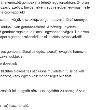
ár ellenőrzött gombákat a lehető leggyorsabban, 24 órán
olgozásig szellős, hűvös helyen, egy rétegben egymás mellé
 ne csomagoljuk!
etben kérjük ki szakképzett gombaszakértő véleményét!
 árulnak, van gombaszakértő. A hétvégi ügyeletek
. A gombavizsgálatot a piacok ingyenesen végzik. Ha olyan
djön a gombaszakértőtől az elkészítési szabályokról!
egyes gombafajtáknál az egész szárat) levágjuk, hámozni
zeket dobjuk el.
ne áztassuk.
sztítás előkészítés szokásos műveletein túl is be kell
rgezést, vagy egyéb kellemetlenséget okozhat.
áljuk fel, s egyéb részeit is legalább 20 percig főzzük;
rítva) használható;