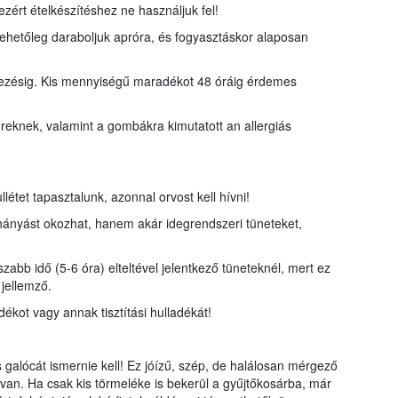
zért ételkészítéshez ne használjuk fel!
ehetőleg daraboljuk apróra, és fogyasztáskor alaposan
kezésig. Kis mennyiségű maradékot 48 óráig érdemes
knek, valamint a gombákra kimutatott an allergiás
étet tapasztalunk, azonnal orvost kell hívni!
nyást okozhat, hanem akár idegrendszeri tüneteket,
abb idő (5-6 óra) elteltével jelentkező tüneteknél, mert ez
jellemző.
ot vagy annak tisztítási hulladékát!
 galócát ismernie kell! Ez jóízű, szép, de halálosan mérgező
van. Ha csak kis törmeléke is bekerül a gyűjtőkosárba, már