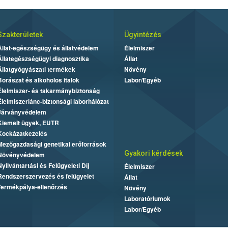
Szakterületek
Ügyintézés
Állat-egészségügy és állatvédelem
Élelmiszer
Állategészségügyi diagnosztika
Állat
Állatgyógyászati termékek
Növény
Borászat és alkoholos italok
Labor/Egyéb
Élelmiszer- és takarmánybiztonság
Élelmiszerlánc-biztonsági laborhálózat
Járványvédelem
Kiemelt ügyek, EUTR
Kockázatkezelés
Mezőgazdasági genetikai erőforrások
Gyakori kérdések
Növényvédelem
Nyilvántartási és Felügyeleti Díj
Élelmiszer
Rendszerszervezés és felügyelet
Állat
Termékpálya-ellenőrzés
Növény
Laboratóriumok
Labor/Egyéb