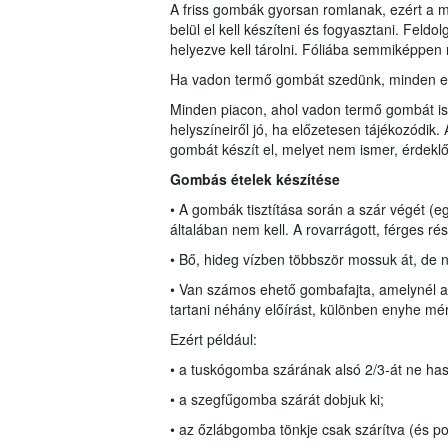
A friss gombák gyorsan romlanak, ezért a m
belül el kell készíteni és fogyasztani. Feld
helyezve kell tárolni. Fóliába semmiképpen
Ha vadon termő gombát szedünk, minden es
Minden piacon, ahol vadon termő gombát is
helyszíneiről jó, ha előzetesen tájékozódik
gombát készít el, melyet nem ismer, érdeklő
Gombás ételek készítése
• A gombák tisztítása során a szár végét (
általában nem kell. A rovarrágott, férges rés
• Bő, hideg vízben többször mossuk át, de 
• Van számos ehető gombafajta, amelynél a ti
tartani néhány előírást, különben enyhe mé
Ezért például:
• a tuskógomba szárának alsó 2/3-át ne haszn
• a szegfűgomba szárát dobjuk ki;
• az őzlábgomba tönkje csak szárítva (és po