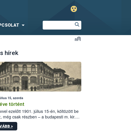
PCSOLAT
s hírek
úlius 15, szerda
éve történt
vvel ezelőtt 1901. július 15-én, költözött be
z, még csak részben – a budapesti m. kir.
i vetőmagvizsgáló állomás a Kis Rókus utca
VÁBB >
ám alatti, Czigler Győző által tervezett új