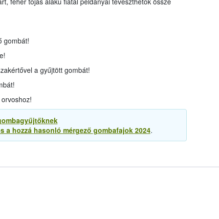
rt, fehér tojás alakú fiatal példányai téveszthetők össze
ő gombát!
e!
akértővel a gyűjtött gombát!
mbát!
n orvoshoz!
k gombagyűjtőknek
és a hozzá hasonló mérgező gombafajok 2024
.