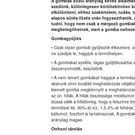
A gombák közül aránylag kevés alkalmas
szedünk, különlegesen körültekintően k
elkülöníteni, ehhez szakértelem, tudás,
alapos sütés-főzés után fogyaszthatók,
tudni, hogy nem csak a mérgező gombák
megbetegíthetnek, mert a gomba nehezen
Gombagyűjtés
• Csak olyan gombát gyűjtsünk étkezésre, a
ne szedjük le, hagyjuk a termőhelyen.
• A gombákat szellős, tágas gyűjtőkosárba v
összenyomódik, összetörik.
• A nem ismert gombákat hagyjuk a termész
akarunk vinni további meghatározás céljából,
kiemelt gomba megkönnyíti a meghatározást
az ún. hifák. A hifák összessége micéliumot 
dússá válik a hifatömeg, hogy a felszínre tö
termőtest kb. 90%-át víz, 1,5-3%-át fehérje
káliumot, foszfort is tartalmaznak. A gombá
aránylag magas.
O
tt
honi tárolás