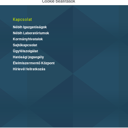
Cookie beállítások
Kapcsolat
Nébih Igazgatóságok
Nébih Laboratóriumok
Kormányhivatalok
Sajtókapcsolat
Ügyfélszolgálat
Hatósági jogsegély
Élelmiszermentő Központ
Hírlevél feliratkozás