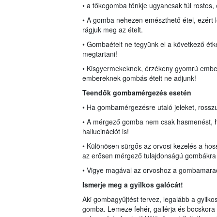
• a tőkegomba tönkje ugyancsak túl rostos, e
• A gomba nehezen emészthető étel, ezért l
rágjuk meg az ételt.
• Gombaételt ne tegyünk el a következő ét
megtartani!
• Kisgyermekeknek, érzékeny gyomrú embere
embereknek gombás ételt ne adjunk!
Teendők gombamérgezés esetén
• Ha gombamérgezésre utaló jeleket, rosszull
• A mérgező gomba nem csak hasmenést, há
hallucinációt is!
• Különösen sürgős az orvosi kezelés a hossz
az erősen mérgező tulajdonságú gombákra 
• Vigye magával az orvoshoz a gombamaradék
Ismerje meg a gyilkos galócát!
Aki gombagyűjtést tervez, legalább a gyilkos
gomba. Lemeze fehér, gallérja és bocskora 