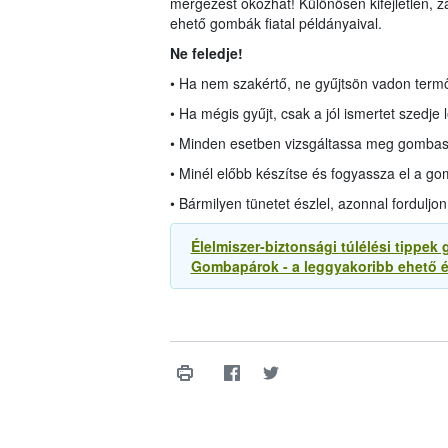
mérgezést okozhat! Különösen kifejletlen, zá
ehető gombák fiatal példányaival.
Ne feledje!
• Ha nem szakértő, ne gyűjtsön vadon term
• Ha mégis gyűjt, csak a jól ismertet szedje l
• Minden esetben vizsgáltassa meg gombasz
• Minél előbb készítse és fogyassza el a go
• Bármilyen tünetet észlel, azonnal forduljo
Élelmiszer-biztonsági túlélési tippe
Gombapárok - a leggyakoribb ehető 