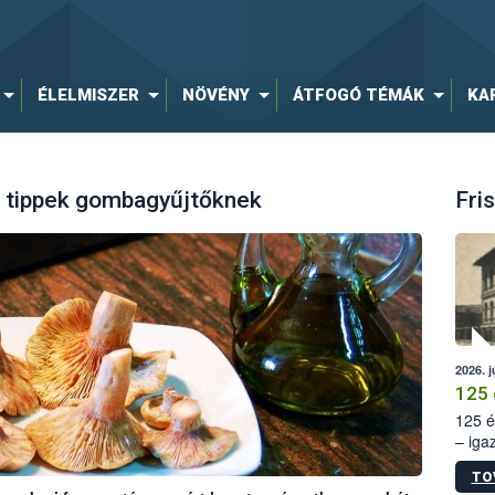
ÉLELMISZER
NÖVÉNY
ÁTFOGÓ TÉMÁK
KA
si tippek gombagyűjtőknek
Fris
2026. j
125 
125 é
– iga
állam
TO
15. sz