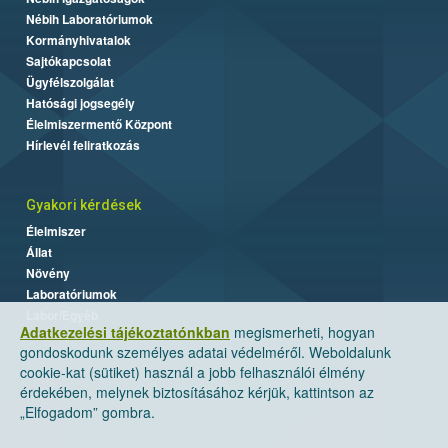
Nébih Laboratóriumok
Kormányhivatalok
Sajtókapcsolat
Ügyfélszolgálat
Hatósági jogsegély
Élelmiszermentő Központ
Hírlevél feliratkozás
Gyakori kérdések
Élelmiszer
Állat
Növény
Laboratóriumok
Labor/Egyéb
Adatkezelési tájékoztatónkban
megismerheti, hogyan
gondoskodunk személyes adatai védelméről. Weboldalunk
cookie-kat (sütiket) használ a jobb felhasználói élmény
érdekében, melynek biztosításához kérjük, kattintson az
„Elfogadom” gombra.