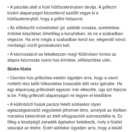
• A pácolás alatt a húst hűtőszekrényben tárolja. A grillezni
kívánt alapanyagot közvetlenül azelőtt vegye ki a
hűtőszekrényből, hogy a grillre helyezné.
• Az előkészítő műveleteket (pl. saláták mosása, szeletelése,
öntetek készítése) lehetőleg a konyhában, és ne a szabadban
végezze. Ha erre mégis a szabadban kerül sor, elegendő ivóvíz
minőségű vízről gondoskodni kell.
• A kézmosásról se feledkezzen meg! Különösen fontos az
alapos kézmosás nyers hús érintése, előkészítése után.
Sütés-főzés
• Csontos hús grillezése esetén ügyeljen arra, hogy a csont
melletti rész kellő hőkezelése hosszabb időt vesz igénybe. Ha
egy alapanyag grillezését egyszer már elkezdte, úgy azt fejezze
is be. Félig grillezett alapanyagot ne tegyen el későbbre.
• A különböző húsok parázs feletti sütésekor olyan
egészségkárosító vegyületek jöhetnek létre, amelyek az ételben
maradva bekerülnek az ételt elfogyasztók szervezetébe is. Ez
főleg a kicsöpögő zsiradék égésekor keletkezik, mely a füsttel
visszajut az ételre. Ezért sütéskor ügyeljen arra, hogy a kisülő