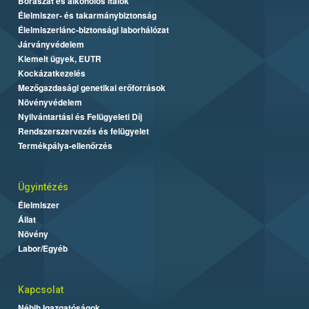
Borászat és alkoholos italok
Élelmiszer- és takarmánybiztonság
Élelmiszerlánc-biztonsági laborhálózat
Járványvédelem
Kiemelt ügyek, EUTR
Kockázatkezelés
Mezőgazdasági genetikai erőforrások
Növényvédelem
Nyilvántartási és Felügyeleti Díj
Rendszerszervezés és felügyelet
Termékpálya-ellenőrzés
Ügyintézés
Élelmiszer
Állat
Növény
Labor/Egyéb
Kapcsolat
Nébih Igazgatóságok