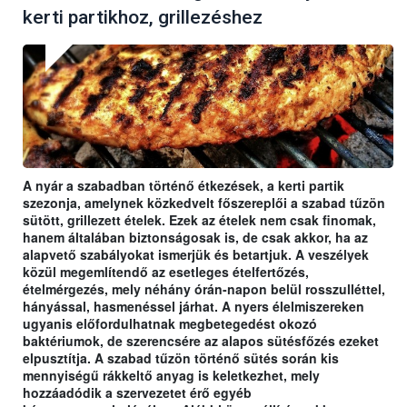
kerti partikhoz, grillezéshez
A nyár a szabadban történő étkezések, a kerti partik
szezonja, amelynek közkedvelt főszereplői a szabad tűzön
sütött, grillezett ételek. Ezek az ételek nem csak finomak,
hanem általában biztonságosak is, de csak akkor, ha az
alapvető szabályokat ismerjük és betartjuk. A veszélyek
közül megemlítendő az esetleges ételfertőzés,
ételmérgezés, mely néhány órán-napon belül rosszulléttel,
hányással, hasmenéssel járhat. A nyers élelmiszereken
ugyanis előfordulhatnak megbetegedést okozó
baktériumok, de szerencsére az alapos sütésfőzés ezeket
elpusztítja. A szabad tűzön történő sütés során kis
mennyiségű rákkeltő anyag is keletkezhet, mely
hozzáadódik a szervezetet érő egyéb