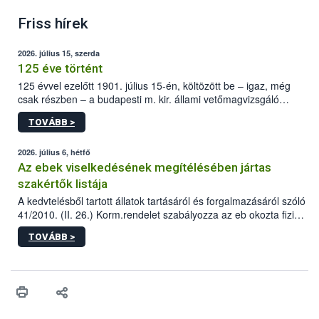
Friss hírek
2026. július 15, szerda
125 éve történt
125 évvel ezelőtt 1901. július 15-én, költözött be – igaz, még
csak részben – a budapesti m. kir. állami vetőmagvizsgáló
állomás a Kis Rókus utca 15. szám alatti, Czigler Győző által
TOVÁBB >
tervezett új épületébe.
2026. július 6, hétfő
Az ebek viselkedésének megítélésében jártas
szakértők listája
A kedvtelésből tartott állatok tartásáról és forgalmazásáról szóló
41/2010. (II. 26.) Korm.rendelet szabályozza az eb okozta fizikai
sérülés, illetve ennek veszélye keletkezésekor felmerülő
TOVÁBB >
hatósági feladatokat, valamint a veszélyes eb tartását és annak
engedélyezését. Ezen eljárások során szükség esetén be kell
vonni az ebek viselkedésének megítélésében jártas szakértőt.