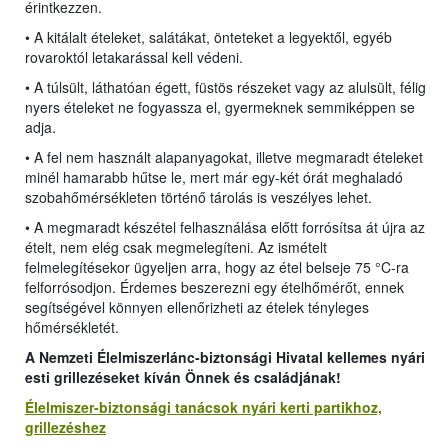
érintkezzen.
• A kitálalt ételeket, salátákat, önteteket a legyektől, egyéb
rovaroktól letakarással kell védeni.
• A túlsült, láthatóan égett, füstös részeket vagy az alulsült, félig
nyers ételeket ne fogyassza el, gyermeknek semmiképpen se
adja.
• A fel nem használt alapanyagokat, illetve megmaradt ételeket
minél hamarabb hűtse le, mert már egy-két órát meghaladó
szobahőmérsékleten történő tárolás is veszélyes lehet.
• A megmaradt készétel felhasználása előtt forrósítsa át újra az
ételt, nem elég csak megmelegíteni. Az ismételt
felmelegítésekor ügyeljen arra, hogy az étel belseje 75 °C-ra
felforrósodjon. Érdemes beszerezni egy ételhőmérőt, ennek
segítségével könnyen ellenőrizheti az ételek tényleges
hőmérsékletét.
A Nemzeti Élelmiszerlánc-biztonsági Hivatal kellemes nyári
es
ti
grillezéseket kíván Önnek és családjának!
Élelmiszer-biztonsági tanácsok nyári kerti partikhoz,
grillezéshez