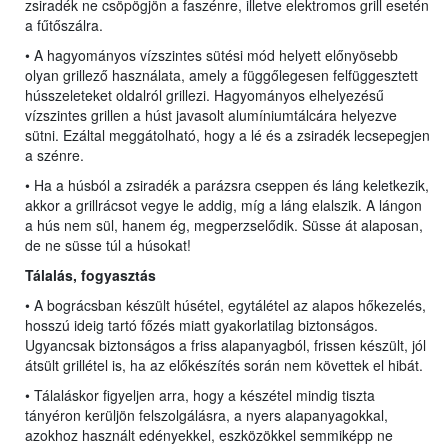
zsiradék ne csöpögjön a faszénre, illetve elektromos grill esetén
a fűtőszálra.
• A hagyományos vízszintes sütési mód helyett előnyösebb
olyan grillező használata, amely a függőlegesen felfüggesztett
hússzeleteket oldalról grillezi. Hagyományos elhelyezésű
vízszintes grillen a húst javasolt alumíniumtálcára helyezve
sütni. Ezáltal meggátolható, hogy a lé és a zsiradék lecsepegjen
a szénre.
• Ha a húsból a zsiradék a parázsra cseppen és láng keletkezik,
akkor a grillrácsot vegye le addig, míg a láng elalszik. A lángon
a hús nem sül, hanem ég, megperzselődik. Süsse át alaposan,
de ne süsse túl a húsokat!
Tálalás, fogyasztás
• A bográcsban készült húsétel, egytálétel az alapos hőkezelés,
hosszú ideig tartó főzés miatt gyakorlatilag biztonságos.
Ugyancsak biztonságos a friss alapanyagból, frissen készült, jól
átsült grillétel is, ha az előkészítés során nem követtek el hibát.
• Tálaláskor figyeljen arra, hogy a készétel mindig tiszta
tányéron kerüljön felszolgálásra, a nyers alapanyagokkal,
azokhoz használt edényekkel, eszközökkel semmiképp ne