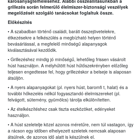
károsanyagterheléséhez. Alábbi összeállításunkban a
grillezés során felmerülő élelmiszer-biztonsági veszélyek
megelőzését szolgáló tanácsokat foglaltuk össze.
Előkészítés
• A szabadban történő családi, baráti összejövetelekre,
étkezésekre a felkészülés a megbízható helyen történő
bevásárlással, a megfelelő minőségű alapanyagok
kiválasztásával kezdődik.
• Grillezéshez mindig jó minőségű, lehetőleg frissen vásárolt
húst használjon. A mélyhűtött húst hűtőszekrényben előzőleg
teljesen engedtesse fel, hogy grillezéskor a belseje is alaposan
átsüljön.
• A nyers alapanyagokat (pl. nyers húst, baromfi t, halat) és a
további hőkezelés nélkül fogyasztandó élelmiszereket (pl.
felvágott, sütemény, gyümölcs) tárolja elkülönítetten.
• Az ételkészítéshez csak tiszta eszközöket, edényeket
használjon.
• A húst szeletelje közel azonos méretűre, nem túl vastagon, így
a rácson egy időben elhelyezett szeletek nemcsak alaposan
átsülnek, de azonos idő alatt is készülnek el.