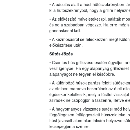
• A pácolás alatt a húst hűtőszekrényben tár
ki a hűtőszekrényből, hogy a grillre helyezn
• Az előkészítő műveleteket (pl. saláták mo
és ne a szabadban végezze. Ha erre mégis 
gondoskodni kell.
• A kézmosásról se feledkezzen meg! Külön
előkészítése után.
Sütés-főzés
• Csontos hús grillezése esetén ügyeljen arr
vesz igénybe. Ha egy alapanyag grillezését e
alapanyagot ne tegyen el későbbre.
• A különböző húsok parázs feletti sütéseko
az ételben maradva bekerülnek az ételt elfo
égésekor keletkezik, mely a füsttel visszajut
zsiradék ne csöpögjön a faszénre, illetve ele
• A hagyományos vízszintes sütési mód hely
függőlegesen felfüggesztett hússzeleteket ol
húst javasolt alumíniumtálcára helyezve sütn
lecsepegjen a szénre.