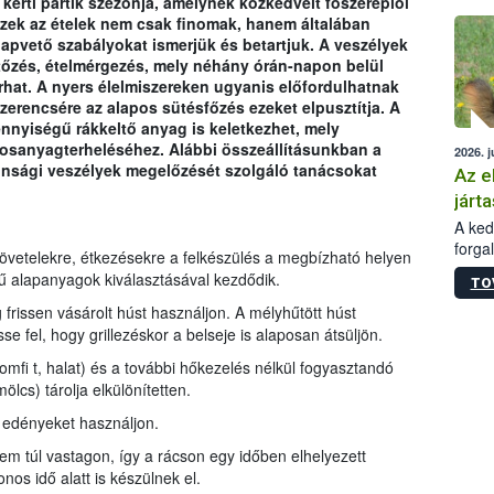
kerti partik szezonja, amelynek közkedvelt főszereplői
épüle
. Ezek az ételek nem csak finomak, hanem általában
lapvető szabályokat ismerjük és betartjuk. A veszélyek
tőzés, ételmérgezés, mely néhány órán-napon belül
rhat. A nyers élelmiszereken ugyanis előfordulhatnak
rencsére az alapos sütésfőzés ezeket elpusztítja. A
nnyiségű rákkeltő anyag is keletkezhet, mely
rosanyagterheléséhez. Alábbi összeállításunkban a
2026. j
ztonsági veszélyek megelőzését szolgáló tanácsokat
Az e
járta
A kedv
forga
jövetelekre, étkezésekre a felkészülés a megbízható helyen
Korm.
ű alapanyagok kiválasztásával kezdődik.
TO
sérül
felme
 frissen vásárolt húst használjon. A mélyhűtött húst
veszé
 fel, hogy grillezéskor a belseje is alaposan átsüljön.
Ezen 
omfi t, halat) és a további hőkezelés nélkül fogyasztandó
vonni
ölcs) tárolja elkülönítetten.
jártas
, edényeket használjon.
nem túl vastagon, így a rácson egy időben elhelyezett
os idő alatt is készülnek el.