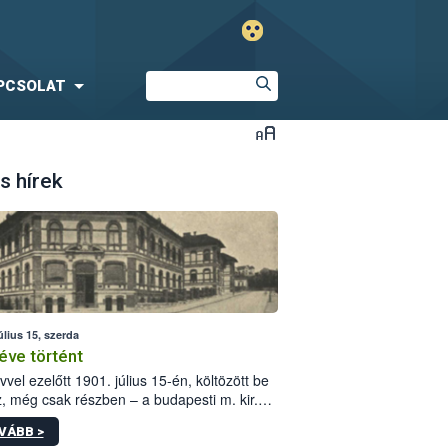
PCSOLAT
s hírek
úlius 15, szerda
éve történt
vvel ezelőtt 1901. július 15-én, költözött be
z, még csak részben – a budapesti m. kir.
i vetőmagvizsgáló állomás a Kis Rókus utca
VÁBB >
ám alatti, Czigler Győző által tervezett új