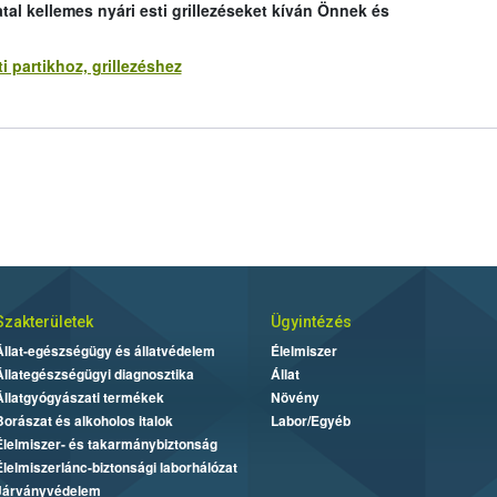
tal kellemes nyári es
ti
grillezéseket kíván Önnek és
i partikhoz, grillezéshez
Szakterületek
Ügyintézés
Állat-egészségügy és állatvédelem
Élelmiszer
Állategészségügyi diagnosztika
Állat
Állatgyógyászati termékek
Növény
Borászat és alkoholos italok
Labor/Egyéb
Élelmiszer- és takarmánybiztonság
Élelmiszerlánc-biztonsági laborhálózat
Járványvédelem