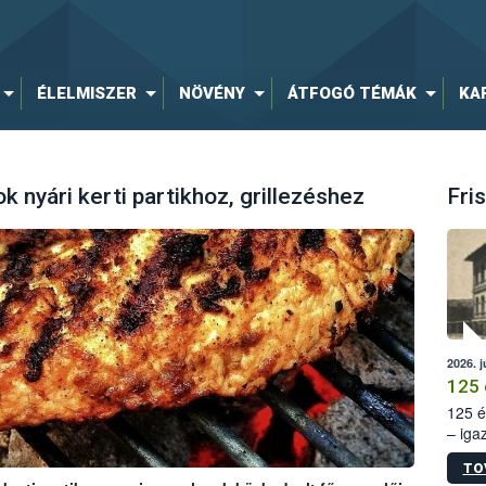
ÉLELMISZER
NÖVÉNY
ÁTFOGÓ TÉMÁK
KA
k nyári kerti partikhoz, grillezéshez
Fris
2026. j
125 
125 é
– iga
állam
TO
15. sz