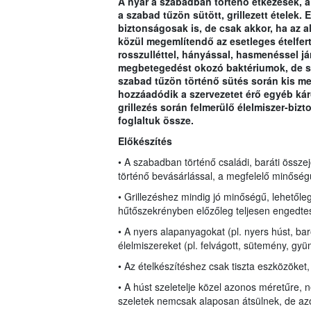
A nyár a szabadban történő étkezések, a 
a szabad tűzön sütött, grillezett ételek
biztonságosak is, de csak akkor, ha az a
közül megemlítendő az esetleges ételfer
rosszulléttel, hányással, hasmenéssel já
megbetegedést okozó baktériumok, de sze
szabad tűzön történő sütés során kis me
hozzáadódik a szervezetet érő egyéb ká
grillezés során felmerülő élelmiszer-bi
foglaltuk össze.
Előkészítés
• A szabadban történő családi, baráti össze
történő bevásárlással, a megfelelő minőség
• Grillezéshez mindig jó minőségű, lehetőleg
hűtőszekrényben előzőleg teljesen engedtesse
• A nyers alapanyagokat (pl. nyers húst, bar
élelmiszereket (pl. felvágott, sütemény, gyüm
• Az ételkészítéshez csak tiszta eszközöket
• A húst szeletelje közel azonos méretűre, 
szeletek nemcsak alaposan átsülnek, de azon