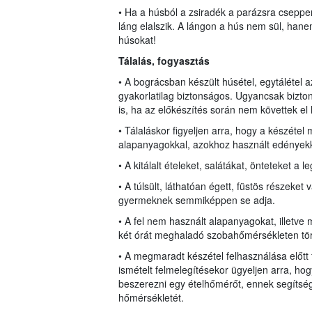
• Ha a húsból a zsiradék a parázsra cseppen 
láng elalszik. A lángon a hús nem sül, han
húsokat!
Tálalás, fogyasztás
• A bográcsban készült húsétel, egytálétel a
gyakorlatilag biztonságos. Ugyancsak biztonsá
is, ha az előkészítés során nem követtek el 
• Tálaláskor figyeljen arra, hogy a készétel 
alapanyagokkal, azokhoz használt edényekk
• A kitálalt ételeket, salátákat, önteteket a 
• A túlsült, láthatóan égett, füstös részeket 
gyermeknek semmiképpen se adja.
• A fel nem használt alapanyagokat, illetv
két órát meghaladó szobahőmérsékleten tört
• A megmaradt készétel felhasználása előtt 
ismételt felmelegítésekor ügyeljen arra, hog
beszerezni egy ételhőmérőt, ennek segítség
hőmérsékletét.