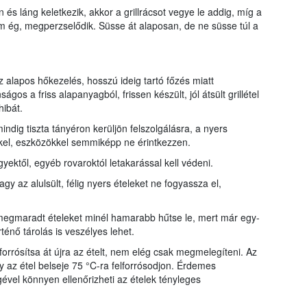
és láng keletkezik, akkor a grillrácsot vegye le addig, míg a
em ég, megperzselődik. Süsse át alaposan, de ne süsse túl a
z alapos hőkezelés, hosszú ideig tartó főzés miatt
gos a friss alapanyagból, frissen készült, jól átsült grillétel
hibát.
mindig tiszta tányéron kerüljön felszolgálásra, a nyers
el, eszközökkel semmiképp ne érintkezzen.
legyektől, egyéb rovaroktól letakarással kell védeni.
vagy az alulsült, félig nyers ételeket ne fogyassza el,
e megmaradt ételeket minél hamarabb hűtse le, mert már egy-
énő tárolás is veszélyes lehet.
forrósítsa át újra az ételt, nem elég csak megmelegíteni. Az
y az étel belseje 75 °C-ra felforrósodjon. Érdemes
ével könnyen ellenőrizheti az ételek tényleges