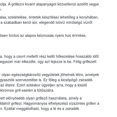
olja. A grillezni kívánt alapanyagot közvetlenül azelőtt vegye
é.
sása, szeletelése, öntetek készítése) lehetőleg a konyhában,
a szabadban kerül sor, elegendő ivóvíz minőségű vízről
ösen fontos az alapos kézmosás nyers hús érintése,
a, hogy a csont melletti rész kellő hőkezelése hosszabb időt
gyszer már elkezdte, úgy azt fejezze is be. Félig grillezett
r olyan egészségkárosító vegyületek jöhetnek létre, amelyek
gyasztók szervezetébe is. Ez főleg a kicsöpögő zsiradék
 az ételre. Ezért sütéskor ügyeljen arra, hogy a kisülő
ktromos grill esetén a fűtőszálra.
ett előnyösebb olyan grillező használata, amely a
dalról grillezi. Hagyományos elhelyezésű vízszintes grillen a
i. Ezáltal meggátolható, hogy a lé és a zsiradék