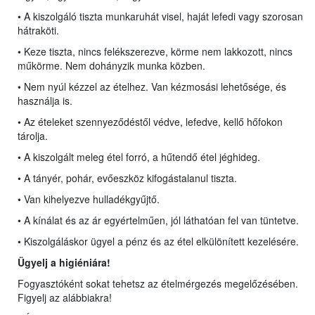
• A kiszolgáló tiszta munkaruhát visel, haját lefedi vagy szorosan
hátraköti.
• Keze tiszta, nincs felékszerezve, körme nem lakkozott, nincs
műkörme. Nem dohányzik munka közben.
• Nem nyúl kézzel az ételhez. Van kézmosási lehetősége, és
használja is.
• Az ételeket szennyeződéstől védve, lefedve, kellő hőfokon
tárolja.
• A kiszolgált meleg étel forró, a hűtendő étel jéghideg.
• A tányér, pohár, evőeszköz kifogástalanul tiszta.
• Van kihelyezve hulladékgyűjtő.
• A kínálat és az ár egyértelműen, jól láthatóan fel van tüntetve.
• Kiszolgáláskor ügyel a pénz és az étel elkülönített kezelésére.
Ügyelj a higiéniára!
Fogyasztóként sokat tehetsz az ételmérgezés megelőzésében.
Figyelj az alábbiakra!