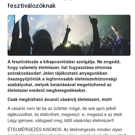
fesztiválozóknak
A fesztiválozás a kikapcsolódást szolgálja. Ne engedd,
hogy valamely élelmiszer, ital fogyasztása elrontsa
szórakozásodat! Jelen tájékoztató anyagunkban
összegyűjtöttük a legfontosabb élelmiszerbiztonsági
szabályokat, melyek betartásával megelőzheted az
élelmiszer eredetű megbetegedéseket.
Csak megbízható árustól vásárolj élelmiszert, ételt!
A vásárló nem lát be az üzlettér mögé, de sok apró jelből
tájékozódhat, és eldöntheti, megveszi- e, megeszi-e az ételt.
Légy igényes, válogasd meg, kitől vásárolsz élelmiszert!
ÉTELMÉRGEZÉS KISOKOS: Az ételmérgezés minden olyan