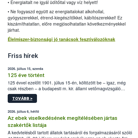
• Energiaitalt ne igyál üdítőital vagy víz helyett!
• Ne fogyaszd együtt az energiaitalokat alkohollal,
gyógyszerekkel, étrend-kiegészítőkkel, kábítószerekkel! Ez
kiszámíthatatlan, előre megjósolhatatlan következményekkel
járhat.
Élelmiszer-biztonsági jó tanácsok fesztiválozóknak
Friss hírek
2026. július 15, szerda
125 éve történt
125 évvel ezelőtt 1901. július 15-én, költözött be – igaz, még
csak részben – a budapesti m. kir. állami vetőmagvizsgáló
állomás a Kis Rókus utca 15. szám alatti, Czigler Győző által
TOVÁBB >
tervezett új épületébe.
2026. július 6, hétfő
Az ebek viselkedésének megítélésében jártas
szakértők listája
A kedvtelésből tartott állatok tartásáról és forgalmazásáról szóló