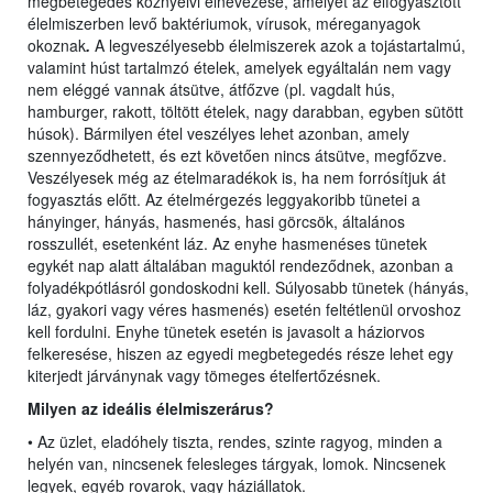
megbetegedés köznyelvi elnevezése, amelyet az elfogyasztott
élelmiszerben levő baktériumok, vírusok, méreganyagok
okoznak
.
A legveszélyesebb élelmiszerek azok a tojástartalmú,
valamint húst tartalmzó ételek, amelyek egyáltalán nem vagy
nem eléggé vannak átsütve, átfőzve (pl. vagdalt hús,
hamburger, rakott, töltött ételek, nagy darabban, egyben sütött
húsok). Bármilyen étel veszélyes lehet azonban, amely
szennyeződhetett, és ezt követően nincs átsütve, megfőzve.
Veszélyesek még az ételmaradékok is, ha nem forrósítjuk át
fogyasztás előtt. Az ételmérgezés leggyakoribb tünetei a
hányinger, hányás, hasmenés, hasi görcsök, általános
rosszullét, esetenként láz. Az enyhe hasmenéses tünetek
egykét nap alatt általában maguktól rendeződnek, azonban a
folyadékpótlásról gondoskodni kell. Súlyosabb tünetek (hányás,
láz, gyakori vagy véres hasmenés) esetén feltétlenül orvoshoz
kell fordulni. Enyhe tünetek esetén is javasolt a háziorvos
felkeresése, hiszen az egyedi megbetegedés része lehet egy
kiterjedt járványnak vagy tömeges ételfertőzésnek.
Milyen az ideális élelmiszerárus?
• Az üzlet, eladóhely tiszta, rendes, szinte ragyog, minden a
helyén van, nincsenek felesleges tárgyak, lomok. Nincsenek
legyek, egyéb rovarok, vagy háziállatok.