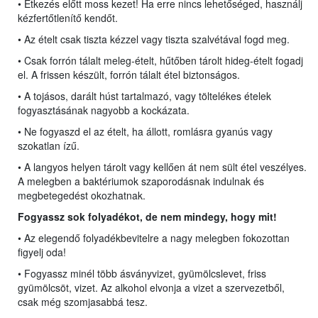
• Étkezés előtt moss kezet! Ha erre nincs lehetőséged, használj
kézfertőtlenítő kendőt.
• Az ételt csak tiszta kézzel vagy tiszta szalvétával fogd meg.
• Csak forrón tálalt meleg-ételt, hűtőben tárolt hideg-ételt fogadj
el. A frissen készült, forrón tálalt étel biztonságos.
• A tojásos, darált húst tartalmazó, vagy töltelékes ételek
fogyasztásának nagyobb a kockázata.
• Ne fogyaszd el az ételt, ha állott, romlásra gyanús vagy
szokatlan ízű.
• A langyos helyen tárolt vagy kellően át nem sült étel veszélyes.
A melegben a baktériumok szaporodásnak indulnak és
megbetegedést okozhatnak.
Fogyassz sok folyadékot, de nem mindegy, hogy mit!
• Az elegendő folyadékbevitelre a nagy melegben fokozottan
figyelj oda!
• Fogyassz minél több ásványvizet, gyümölcslevet, friss
gyümölcsöt, vizet. Az alkohol elvonja a vizet a szervezetből,
csak még szomjasabbá tesz.