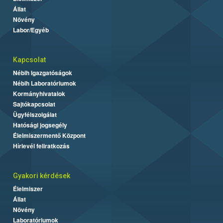
Állat
Növény
Labor/Egyéb
Kapcsolat
Nébih Igazgatóságok
Nébih Laboratóriumok
Kormányhivatalok
Sajtókapcsolat
Ügyfélszolgálat
Hatósági jogsegély
Élelmiszermentő Központ
Hírlevél feliratkozás
Gyakori kérdések
Élelmiszer
Állat
Növény
Laboratóriumok