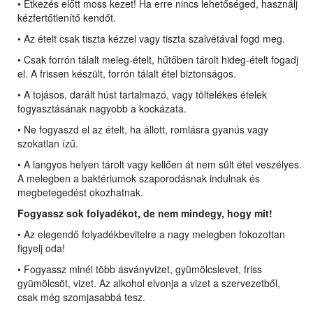
• Étkezés előtt moss kezet! Ha erre nincs lehetőséged, használj
kézfertőtlenítő kendőt.
• Az ételt csak tiszta kézzel vagy tiszta szalvétával fogd meg.
• Csak forrón tálalt meleg-ételt, hűtőben tárolt hideg-ételt fogadj
el. A frissen készült, forrón tálalt étel biztonságos.
• A tojásos, darált húst tartalmazó, vagy töltelékes ételek
fogyasztásának nagyobb a kockázata.
• Ne fogyaszd el az ételt, ha állott, romlásra gyanús vagy
szokatlan ízű.
• A langyos helyen tárolt vagy kellően át nem sült étel veszélyes.
A melegben a baktériumok szaporodásnak indulnak és
megbetegedést okozhatnak.
Fogyassz sok folyadékot, de nem mindegy, hogy mit!
• Az elegendő folyadékbevitelre a nagy melegben fokozottan
figyelj oda!
• Fogyassz minél több ásványvizet, gyümölcslevet, friss
gyümölcsöt, vizet. Az alkohol elvonja a vizet a szervezetből,
csak még szomjasabbá tesz.