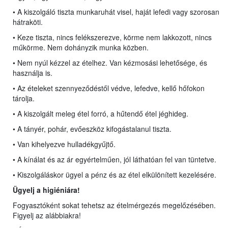
• A kiszolgáló tiszta munkaruhát visel, haját lefedi vagy szorosan
hátraköti.
• Keze tiszta, nincs felékszerezve, körme nem lakkozott, nincs
műkörme. Nem dohányzik munka közben.
• Nem nyúl kézzel az ételhez. Van kézmosási lehetősége, és
használja is.
• Az ételeket szennyeződéstől védve, lefedve, kellő hőfokon
tárolja.
• A kiszolgált meleg étel forró, a hűtendő étel jéghideg.
• A tányér, pohár, evőeszköz kifogástalanul tiszta.
• Van kihelyezve hulladékgyűjtő.
• A kínálat és az ár egyértelműen, jól láthatóan fel van tüntetve.
• Kiszolgáláskor ügyel a pénz és az étel elkülönített kezelésére.
Ügyelj a higiéniára!
Fogyasztóként sokat tehetsz az ételmérgezés megelőzésében.
Figyelj az alábbiakra!