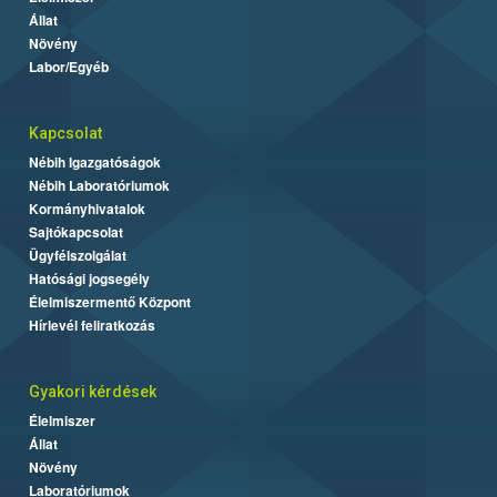
Állat
Növény
Labor/Egyéb
Kapcsolat
Nébih Igazgatóságok
Nébih Laboratóriumok
Kormányhivatalok
Sajtókapcsolat
Ügyfélszolgálat
Hatósági jogsegély
Élelmiszermentő Központ
Hírlevél feliratkozás
Gyakori kérdések
Élelmiszer
Állat
Növény
Laboratóriumok