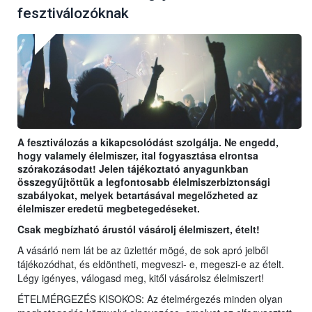
fesztiválozóknak
A fesztiválozás a kikapcsolódást szolgálja. Ne engedd,
hogy valamely élelmiszer, ital fogyasztása elrontsa
szórakozásodat! Jelen tájékoztató anyagunkban
összegyűjtöttük a legfontosabb élelmiszerbiztonsági
szabályokat, melyek betartásával megelőzheted az
élelmiszer eredetű megbetegedéseket.
Csak megbízható árustól vásárolj élelmiszert, ételt!
A vásárló nem lát be az üzlettér mögé, de sok apró jelből
tájékozódhat, és eldöntheti, megveszi- e, megeszi-e az ételt.
Légy igényes, válogasd meg, kitől vásárolsz élelmiszert!
ÉTELMÉRGEZÉS KISOKOS: Az ételmérgezés minden olyan