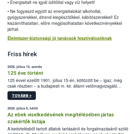
• Energiaitalt ne igyál üdítőital vagy víz helyett!
• Ne fogyaszd együtt az energiaitalokat alkohollal,
gyógyszerekkel, étrend-kiegészítőkkel, kábítószerekkel! Ez
kiszámíthatatlan, előre megjósolhatatlan következményekkel
járhat.
Élelmiszer-biztonsági jó tanácsok fesztiválozóknak
Friss hírek
2026. július 15, szerda
125 éve történt
125 évvel ezelőtt 1901. július 15-én, költözött be – igaz, még
csak részben – a budapesti m. kir. állami vetőmagvizsgáló
állomás a Kis Rókus utca 15. szám alatti, Czigler Győző által
TOVÁBB >
tervezett új épületébe.
2026. július 6, hétfő
Az ebek viselkedésének megítélésében jártas
szakértők listája
A kedvtelésből tartott állatok tartásáról és forgalmazásáról szóló