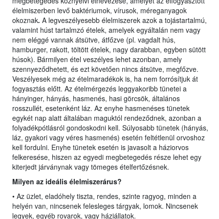
megbetegedés köznyelvi elnevezése, amelyet az elfogyasztott
élelmiszerben levő baktériumok, vírusok, méreganyagok
okoznak
.
A legveszélyesebb élelmiszerek azok a tojástartalmú,
valamint húst tartalmzó ételek, amelyek egyáltalán nem vagy
nem eléggé vannak átsütve, átfőzve (pl. vagdalt hús,
hamburger, rakott, töltött ételek, nagy darabban, egyben sütött
húsok). Bármilyen étel veszélyes lehet azonban, amely
szennyeződhetett, és ezt követően nincs átsütve, megfőzve.
Veszélyesek még az ételmaradékok is, ha nem forrósítjuk át
fogyasztás előtt. Az ételmérgezés leggyakoribb tünetei a
hányinger, hányás, hasmenés, hasi görcsök, általános
rosszullét, esetenként láz. Az enyhe hasmenéses tünetek
egykét nap alatt általában maguktól rendeződnek, azonban a
folyadékpótlásról gondoskodni kell. Súlyosabb tünetek (hányás,
láz, gyakori vagy véres hasmenés) esetén feltétlenül orvoshoz
kell fordulni. Enyhe tünetek esetén is javasolt a háziorvos
felkeresése, hiszen az egyedi megbetegedés része lehet egy
kiterjedt járványnak vagy tömeges ételfertőzésnek.
Milyen az ideális élelmiszerárus?
• Az üzlet, eladóhely tiszta, rendes, szinte ragyog, minden a
helyén van, nincsenek felesleges tárgyak, lomok. Nincsenek
legyek, egyéb rovarok, vagy háziállatok.