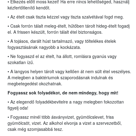
• Étkezés előtt moss kezet! Ha erre nincs lehetőséged, használj
kézfertőtlenítő kendőt.
• Az ételt csak tiszta kézzel vagy tiszta szalvétával fogd meg.
• Csak forrón tálalt meleg-ételt, hűtőben tárolt hideg-ételt fogadj
el. A frissen készült, forrón tálalt étel biztonságos.
• A tojásos, darált húst tartalmazó, vagy töltelékes ételek
fogyasztásának nagyobb a kockázata.
• Ne fogyaszd el az ételt, ha állott, romlásra gyanús vagy
szokatlan ízű.
• A langyos helyen tárolt vagy kellően át nem sült étel veszélyes.
A melegben a baktériumok szaporodásnak indulnak és
megbetegedést okozhatnak.
Fogyassz sok folyadékot, de nem mindegy, hogy mit!
• Az elegendő folyadékbevitelre a nagy melegben fokozottan
figyelj oda!
• Fogyassz minél több ásványvizet, gyümölcslevet, friss
gyümölcsöt, vizet. Az alkohol elvonja a vizet a szervezetből,
csak még szomjasabbá tesz.