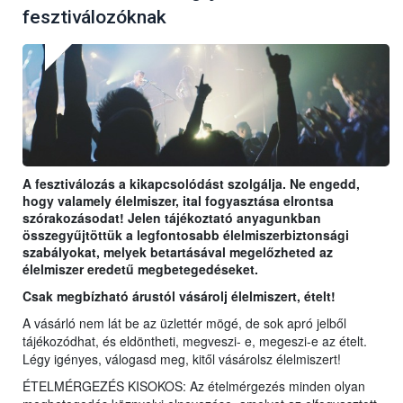
fesztiválozóknak
A fesztiválozás a kikapcsolódást szolgálja. Ne engedd,
hogy valamely élelmiszer, ital fogyasztása elrontsa
szórakozásodat! Jelen tájékoztató anyagunkban
összegyűjtöttük a legfontosabb élelmiszerbiztonsági
szabályokat, melyek betartásával megelőzheted az
élelmiszer eredetű megbetegedéseket.
Csak megbízható árustól vásárolj élelmiszert, ételt!
A vásárló nem lát be az üzlettér mögé, de sok apró jelből
tájékozódhat, és eldöntheti, megveszi- e, megeszi-e az ételt.
Légy igényes, válogasd meg, kitől vásárolsz élelmiszert!
ÉTELMÉRGEZÉS KISOKOS: Az ételmérgezés minden olyan