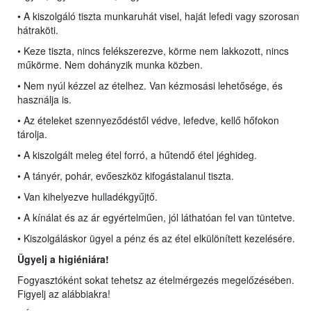
• A kiszolgáló tiszta munkaruhát visel, haját lefedi vagy szorosan
hátraköti.
• Keze tiszta, nincs felékszerezve, körme nem lakkozott, nincs
műkörme. Nem dohányzik munka közben.
• Nem nyúl kézzel az ételhez. Van kézmosási lehetősége, és
használja is.
• Az ételeket szennyeződéstől védve, lefedve, kellő hőfokon
tárolja.
• A kiszolgált meleg étel forró, a hűtendő étel jéghideg.
• A tányér, pohár, evőeszköz kifogástalanul tiszta.
• Van kihelyezve hulladékgyűjtő.
• A kínálat és az ár egyértelműen, jól láthatóan fel van tüntetve.
• Kiszolgáláskor ügyel a pénz és az étel elkülönített kezelésére.
Ügyelj a higiéniára!
Fogyasztóként sokat tehetsz az ételmérgezés megelőzésében.
Figyelj az alábbiakra!