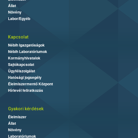
Állat
Növény
Labor/Egyéb
Kapcsolat
Nébih Igazgatóságok
Nébih Laboratóriumok
Kormányhivatalok
Sajtókapcsolat
Ügyfélszolgálat
Hatósági jogsegély
Élelmiszermentő Központ
Hírlevél feliratkozás
Gyakori kérdések
Élelmiszer
Állat
Növény
Laboratóriumok