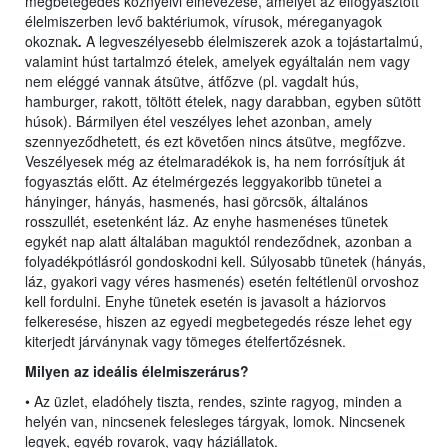
megbetegedés köznyelvi elnevezése, amelyet az elfogyasztott
élelmiszerben levő baktériumok, vírusok, méreganyagok
okoznak
.
A legveszélyesebb élelmiszerek azok a tojástartalmú,
valamint húst tartalmzó ételek, amelyek egyáltalán nem vagy
nem eléggé vannak átsütve, átfőzve (pl. vagdalt hús,
hamburger, rakott, töltött ételek, nagy darabban, egyben sütött
húsok). Bármilyen étel veszélyes lehet azonban, amely
szennyeződhetett, és ezt követően nincs átsütve, megfőzve.
Veszélyesek még az ételmaradékok is, ha nem forrósítjuk át
fogyasztás előtt. Az ételmérgezés leggyakoribb tünetei a
hányinger, hányás, hasmenés, hasi görcsök, általános
rosszullét, esetenként láz. Az enyhe hasmenéses tünetek
egykét nap alatt általában maguktól rendeződnek, azonban a
folyadékpótlásról gondoskodni kell. Súlyosabb tünetek (hányás,
láz, gyakori vagy véres hasmenés) esetén feltétlenül orvoshoz
kell fordulni. Enyhe tünetek esetén is javasolt a háziorvos
felkeresése, hiszen az egyedi megbetegedés része lehet egy
kiterjedt járványnak vagy tömeges ételfertőzésnek.
Milyen az ideális élelmiszerárus?
• Az üzlet, eladóhely tiszta, rendes, szinte ragyog, minden a
helyén van, nincsenek felesleges tárgyak, lomok. Nincsenek
legyek, egyéb rovarok, vagy háziállatok.