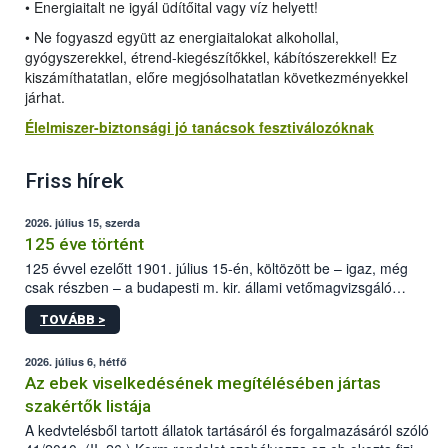
• Energiaitalt ne igyál üdítőital vagy víz helyett!
• Ne fogyaszd együtt az energiaitalokat alkohollal,
gyógyszerekkel, étrend-kiegészítőkkel, kábítószerekkel! Ez
kiszámíthatatlan, előre megjósolhatatlan következményekkel
járhat.
Élelmiszer-biztonsági jó tanácsok fesztiválozóknak
Friss hírek
2026. július 15, szerda
125 éve történt
125 évvel ezelőtt 1901. július 15-én, költözött be – igaz, még
csak részben – a budapesti m. kir. állami vetőmagvizsgáló
állomás a Kis Rókus utca 15. szám alatti, Czigler Győző által
TOVÁBB >
tervezett új épületébe.
2026. július 6, hétfő
Az ebek viselkedésének megítélésében jártas
szakértők listája
A kedvtelésből tartott állatok tartásáról és forgalmazásáról szóló