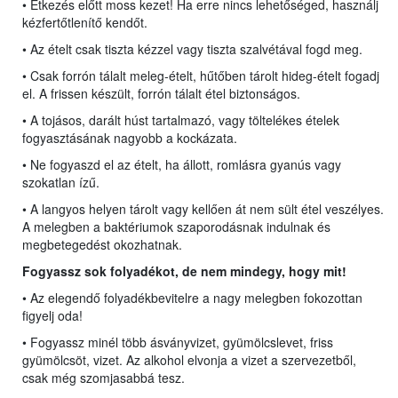
• Étkezés előtt moss kezet! Ha erre nincs lehetőséged, használj
kézfertőtlenítő kendőt.
• Az ételt csak tiszta kézzel vagy tiszta szalvétával fogd meg.
• Csak forrón tálalt meleg-ételt, hűtőben tárolt hideg-ételt fogadj
el. A frissen készült, forrón tálalt étel biztonságos.
• A tojásos, darált húst tartalmazó, vagy töltelékes ételek
fogyasztásának nagyobb a kockázata.
• Ne fogyaszd el az ételt, ha állott, romlásra gyanús vagy
szokatlan ízű.
• A langyos helyen tárolt vagy kellően át nem sült étel veszélyes.
A melegben a baktériumok szaporodásnak indulnak és
megbetegedést okozhatnak.
Fogyassz sok folyadékot, de nem mindegy, hogy mit!
• Az elegendő folyadékbevitelre a nagy melegben fokozottan
figyelj oda!
• Fogyassz minél több ásványvizet, gyümölcslevet, friss
gyümölcsöt, vizet. Az alkohol elvonja a vizet a szervezetből,
csak még szomjasabbá tesz.