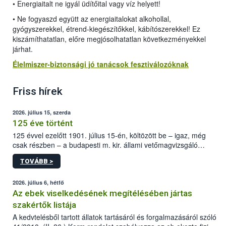
• Energiaitalt ne igyál üdítőital vagy víz helyett!
• Ne fogyaszd együtt az energiaitalokat alkohollal,
gyógyszerekkel, étrend-kiegészítőkkel, kábítószerekkel! Ez
kiszámíthatatlan, előre megjósolhatatlan következményekkel
járhat.
Élelmiszer-biztonsági jó tanácsok fesztiválozóknak
Friss hírek
2026. július 15, szerda
125 éve történt
125 évvel ezelőtt 1901. július 15-én, költözött be – igaz, még
csak részben – a budapesti m. kir. állami vetőmagvizsgáló
állomás a Kis Rókus utca 15. szám alatti, Czigler Győző által
TOVÁBB >
tervezett új épületébe.
2026. július 6, hétfő
Az ebek viselkedésének megítélésében jártas
szakértők listája
A kedvtelésből tartott állatok tartásáról és forgalmazásáról szóló