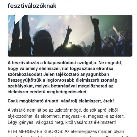
fesztiválozóknak
A fesztiválozás a kikapcsolódást szolgálja. Ne engedd,
hogy valamely élelmiszer, ital fogyasztása elrontsa
szórakozásodat! Jelen tájékoztató anyagunkban
összegyűjtöttük a legfontosabb élelmiszerbiztonsági
szabályokat, melyek betartásával megelőzheted az
élelmiszer eredetű megbetegedéseket.
Csak megbízható árustól vásárolj élelmiszert, ételt!
A vásárló nem lát be az üzlettér mögé, de sok apró jelből
tájékozódhat, és eldöntheti, megveszi- e, megeszi-e az ételt.
Légy igényes, válogasd meg, kitől vásárolsz élelmiszert!
ÉTELMÉRGEZÉS KISOKOS: Az ételmérgezés minden olyan