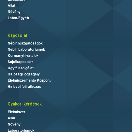
Állat
Növény
Labor/Egyéb
Kapcsolat
Nébih Igazgatóságok
Nébih Laboratóriumok
Kormányhivatalok
Sajtókapcsolat
Ügyfélszolgálat
Hatósági jogsegély
Élelmiszermentő Központ
Hírlevél feliratkozás
Gyakori kérdések
Élelmiszer
Állat
Növény
Laboratóriumok