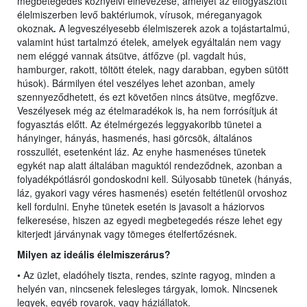
megbetegedés köznyelvi elnevezése, amelyet az elfogyasztott
élelmiszerben levő baktériumok, vírusok, méreganyagok
okoznak
.
A legveszélyesebb élelmiszerek azok a tojástartalmú,
valamint húst tartalmzó ételek, amelyek egyáltalán nem vagy
nem eléggé vannak átsütve, átfőzve (pl. vagdalt hús,
hamburger, rakott, töltött ételek, nagy darabban, egyben sütött
húsok). Bármilyen étel veszélyes lehet azonban, amely
szennyeződhetett, és ezt követően nincs átsütve, megfőzve.
Veszélyesek még az ételmaradékok is, ha nem forrósítjuk át
fogyasztás előtt. Az ételmérgezés leggyakoribb tünetei a
hányinger, hányás, hasmenés, hasi görcsök, általános
rosszullét, esetenként láz. Az enyhe hasmenéses tünetek
egykét nap alatt általában maguktól rendeződnek, azonban a
folyadékpótlásról gondoskodni kell. Súlyosabb tünetek (hányás,
láz, gyakori vagy véres hasmenés) esetén feltétlenül orvoshoz
kell fordulni. Enyhe tünetek esetén is javasolt a háziorvos
felkeresése, hiszen az egyedi megbetegedés része lehet egy
kiterjedt járványnak vagy tömeges ételfertőzésnek.
Milyen az ideális élelmiszerárus?
• Az üzlet, eladóhely tiszta, rendes, szinte ragyog, minden a
helyén van, nincsenek felesleges tárgyak, lomok. Nincsenek
legyek, egyéb rovarok, vagy háziállatok.