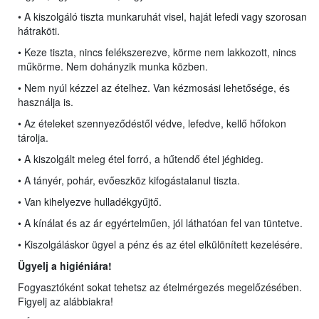
• A kiszolgáló tiszta munkaruhát visel, haját lefedi vagy szorosan
hátraköti.
• Keze tiszta, nincs felékszerezve, körme nem lakkozott, nincs
műkörme. Nem dohányzik munka közben.
• Nem nyúl kézzel az ételhez. Van kézmosási lehetősége, és
használja is.
• Az ételeket szennyeződéstől védve, lefedve, kellő hőfokon
tárolja.
• A kiszolgált meleg étel forró, a hűtendő étel jéghideg.
• A tányér, pohár, evőeszköz kifogástalanul tiszta.
• Van kihelyezve hulladékgyűjtő.
• A kínálat és az ár egyértelműen, jól láthatóan fel van tüntetve.
• Kiszolgáláskor ügyel a pénz és az étel elkülönített kezelésére.
Ügyelj a higiéniára!
Fogyasztóként sokat tehetsz az ételmérgezés megelőzésében.
Figyelj az alábbiakra!