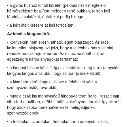
• a gyros húshoz kínált köretet (például rizst) megfelelő
hőmérsékletre beállított melegen tartó pultban, forrón kell
tárolni, a salátákat, önteteket pedig hidegen;
• a kért ételt kérésre át kell forrósítani.
Az ideális lángossütő...
• környékén nem érezni átható, égett olajszagot. Az erős,
kellemetlen olajszag azt jelzi, hogy a sütéshez használt olaj
rendszeres cseréje elmarad. Az elhasználódott olaj az
egészségre káros anyagokat tartalmaz;
• a lángost frissen készíti, így az kiadáskor még forró (a nyúlós,
langyos lángos arra utal, hogy az már jó ideje kisült);
• a kiadásra váró lángost, illetve a feltéteket védi a
szennyeződéstől, rovaroktól;
• mindig csak kis mennyiségű lángos-feltétet (tejföl, reszelt sajt
stb.) tart a pultban, a többit hűtőszekrényben tárolja. Így elkerüli,
hogy azok szobahőmérsékleten felmelegedjenek,
szennyeződjenek;
• a feltéteket, szóratokat, önteteket tartó edények tiszták;