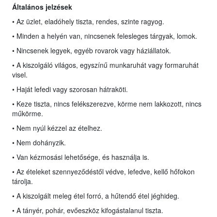
Általános jelzések
• Az üzlet, eladóhely tiszta, rendes, szinte ragyog.
• Minden a helyén van, nincsenek felesleges tárgyak, lomok.
• Nincsenek legyek, egyéb rovarok vagy háziállatok.
• A kiszolgáló világos, egyszínű munkaruhát vagy formaruhát
visel.
• Haját lefedi vagy szorosan hátraköti.
• Keze tiszta, nincs felékszerezve, körme nem lakkozott, nincs
műkörme.
• Nem nyúl kézzel az ételhez.
• Nem dohányzik.
• Van kézmosási lehetősége, és használja is.
• Az ételeket szennyeződéstől védve, lefedve, kellő hőfokon
tárolja.
• A kiszolgált meleg étel forró, a hűtendő étel jéghideg.
• A tányér, pohár, evőeszköz kifogástalanul tiszta.