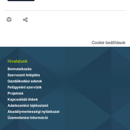
engedélyezését. Ezen eljárások során szükség esetén be kell
vonni az ebek viselkedésének megítélésében jártas szakértőt.
Cookie beállítások
Hivatalunk
Bemutatkozás
Szervezeti felépítés
Gazdálkodási adatok
Felügyeleti szervünk
Projektek
Kapcsolódó linkek
Adatkezelési tájékoztató
Akadálymentességi nyilatkozat
Üzemeltetési információ