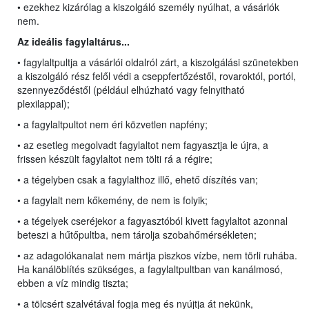
• ezekhez kizárólag a kiszolgáló személy nyúlhat, a vásárlók
nem.
Az ideális fagylaltárus...
• fagylaltpultja a vásárlói oldalról zárt, a kiszolgálási szünetekben
a kiszolgáló rész felől védi a cseppfertőzéstől, rovaroktól, portól,
szennyeződéstől (például elhúzható vagy felnyitható
plexilappal);
• a fagylaltpultot nem éri közvetlen napfény;
• az esetleg megolvadt fagylaltot nem fagyasztja le újra, a
frissen készült fagylaltot nem tölti rá a régire;
• a tégelyben csak a fagylalthoz illő, ehető díszítés van;
• a fagylalt nem kőkemény, de nem is folyik;
• a tégelyek cseréjekor a fagyasztóból kivett fagylaltot azonnal
beteszi a hűtőpultba, nem tárolja szobahőmérsékleten;
• az adagolókanalat nem mártja piszkos vízbe, nem törli ruhába.
Ha kanálöblítés szükséges, a fagylaltpultban van kanálmosó,
ebben a víz mindig tiszta;
• a tölcsért szalvétával fogja meg és nyújtja át nekünk,