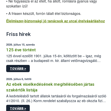
• Ne fogyassza el az ételt, ha állott, romlásra gyanús vagy
szokatlan ízű!
• A frissen készült, forrón tálalt étel biztonságos.
Élelmiszer-biztonsági jó tanácsok az utcai ételvásárláshoz
Friss hírek
2026. július 15, szerda
125 éve történt
125 évvel ezelőtt 1901. július 15-én, költözött be – igaz, még
csak részben – a budapesti m. kir. állami vetőmagvizsgáló
állomás a Kis Rókus utca 15. szám alatti, Czigler Győző által
TOVÁBB >
tervezett új épületébe.
2026. július 6, hétfő
Az ebek viselkedésének megítélésében jártas
szakértők listája
A kedvtelésből tartott állatok tartásáról és forgalmazásáról szóló
41/2010. (II. 26.) Korm.rendelet szabályozza az eb okozta fizikai
sérülés, illetve ennek veszélye keletkezésekor felmerülő
TOVÁBB >
hatósági feladatokat, valamint a veszélyes eb tartását és annak