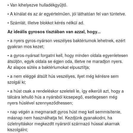
• Van kihelyezve hulladékgyűjtő.
• A kínálat és az ár egyértelműen, jól láthatóan fel van tüntetve.
• Számlát, iIIetve blokkot kérés nélkül ad.
Az ideális gyrosos tisztában van azzal, hogy...
• a nyers gyros-nyárson veszélyes baktériumok lehetnek, ezért
gyakran mos kezet;
• a gyros-nyársat forgatni kell, hogy minden oldala egyenletesen
átsüljön, egyik oldala se égjen oda, illetve ne maradjon nyers.
Az alapos sütés a baktériumokat elpusztítja;
• a nem eléggé átsült hús veszélyes, ilyet még kérésre sem
szolgál ki;
• a húst csak a rendeléskor szeleteli le, így elkerüli azt, hogy a
tálcára lehulló hús a nyársból kicsepegő, esetlegesen még
nyers húslével szennyeződhessen;
• nap végén a megmaradt gyros húst meg kell semmisítenie,
másnap nem használhatja fel. Kezdjünk gyanakodni, ha
üzletnyitáskor megkezdtt nyársról származó hússal akarnak
kiszolgálni;