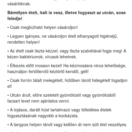
vásárlóknak.
Bármilyen ételt, italt is vesz, illetve fogyaszt az utcán, sose
feledje!
• Csak megbízható helyen vásároljon!
• Legyen igényes, ne vásároljon ételt elhanyagolt higiénéjű,
rendetlen helyen!
• Az ételt csak tiszta kézzel, vagy tiszta szalvétával fogja meg! A
kézen baktériumok, vírusok lehetnek.
• Étkezés előtt mosson kezet! Ha kézmosásra nincs lehetősége,
használjon fertőtlenítő kéztörlő kendőt, gélt!
• Csak forrón tálalt melegételt, hűtőben tárolt hidegételt fogadjon
el!
• Utcán árult, előre szeletelt gyümölcsöt vagy gyümölcsből
facsart levet nem ajánlatos venni.
• A tojásos, darált húst tartalmazó vagy töltelékes ételek
fogyasztásának nagyobb a kockázata.
• A langyos helyen tárolt vagy kellően át nem sült étel veszélyes.