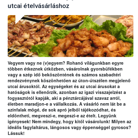
utcai ételvásárláshoz
Vegyem vagy ne (v)egyem? Rohanó világunkban egyre
többen étkeznek útközben, vásárolnak gyorsbüfékben
vagy a szép idő beköszöntének és számos szabadtéri
rendezvénynek köszönhetően az úton-útszélen megjelenő
utcai árusoktól. Az egységeket és az utcai árusokat a
hatóságok is ellenőrzik, azonban az igazi visszajelzést a
fogyasztótól kapják, aki a pénztárcájával szavaz arról,
életben maradjon-e a vállalkozás. A vásárló nem lát be a
színfalak mögé, de sok apró jelből tájékozódhat, és
eldöntheti, megveszi-e, megeszi-e az ételt. Legyünk
igényesek! Nem mindegy, hogy kitől vásárolunk! Milyen az
ideális fagylaltárus, lángosos vagy éppenséggel gyrosos?
Lássuk!