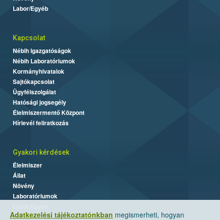
Labor/Egyéb
Kapcsolat
Nébih Igazgatóságok
Nébih Laboratóriumok
Kormányhivatalok
Sajtókapcsolat
Ügyfélszolgálat
Hatósági jogsegély
Élelmiszermentő Központ
Hírlevél feliratkozás
Gyakori kérdések
Élelmiszer
Állat
Növény
Laboratóriumok
Labor/Egyéb
Adatkezelési tájékoztatónkban
megismerheti, hogyan