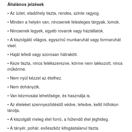
Általános jelzések
• Az üzlet, eladóhely tiszta, rendes, szinte ragyog.
• Minden a helyén van, nincsenek felesleges tárgyak, lomok.
• Nincsenek legyek, egyéb rovarok vagy háziállatok.
• A kiszolgáló világos, egyszínű munkaruhát vagy formaruhát
visel.
• Haját lefedi vagy szorosan hátraköti.
• Keze tiszta, nincs felékszerezve, körme nem lakkozott, nincs
műkörme.
• Nem nyúl kézzel az ételhez.
• Nem dohányzik.
• Van kézmosási lehetősége, és használja is.
• Az ételeket szennyeződéstől védve, lefedve, kellő hőfokon
tárolja.
• A kiszolgált meleg étel forró, a hűtendő étel jéghideg.
• A tányér, pohár, evőeszköz kifogástalanul tiszta.