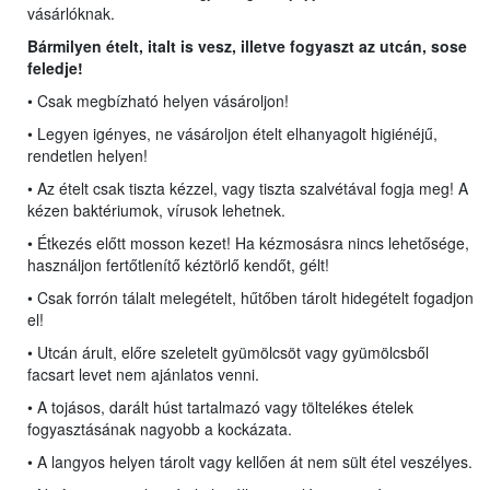
vásárlóknak.
Bármilyen ételt, italt is vesz, illetve fogyaszt az utcán, sose
feledje!
• Csak megbízható helyen vásároljon!
• Legyen igényes, ne vásároljon ételt elhanyagolt higiénéjű,
rendetlen helyen!
• Az ételt csak tiszta kézzel, vagy tiszta szalvétával fogja meg! A
kézen baktériumok, vírusok lehetnek.
• Étkezés előtt mosson kezet! Ha kézmosásra nincs lehetősége,
használjon fertőtlenítő kéztörlő kendőt, gélt!
• Csak forrón tálalt melegételt, hűtőben tárolt hidegételt fogadjon
el!
• Utcán árult, előre szeletelt gyümölcsöt vagy gyümölcsből
facsart levet nem ajánlatos venni.
• A tojásos, darált húst tartalmazó vagy töltelékes ételek
fogyasztásának nagyobb a kockázata.
• A langyos helyen tárolt vagy kellően át nem sült étel veszélyes.