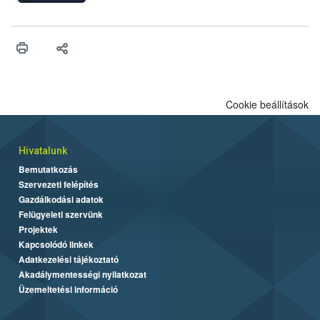
engedélyezését. Ezen eljárások során szükség esetén be kell
vonni az ebek viselkedésének megítélésében jártas szakértőt.
Cookie beállítások
Hivatalunk
Bemutatkozás
Szervezeti felépítés
Gazdálkodási adatok
Felügyeleti szervünk
Projektek
Kapcsolódó linkek
Adatkezelési tájékoztató
Akadálymentességi nyilatkozat
Üzemeltetési információ