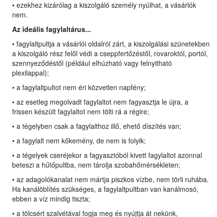
• ezekhez kizárólag a kiszolgáló személy nyúlhat, a vásárlók
nem.
Az ideális fagylaltárus...
• fagylaltpultja a vásárlói oldalról zárt, a kiszolgálási szünetekben
a kiszolgáló rész felől védi a cseppfertőzéstől, rovaroktól, portól,
szennyeződéstől (például elhúzható vagy felnyitható
plexilappal);
• a fagylaltpultot nem éri közvetlen napfény;
• az esetleg megolvadt fagylaltot nem fagyasztja le újra, a
frissen készült fagylaltot nem tölti rá a régire;
• a tégelyben csak a fagylalthoz illő, ehető díszítés van;
• a fagylalt nem kőkemény, de nem is folyik;
• a tégelyek cseréjekor a fagyasztóból kivett fagylaltot azonnal
beteszi a hűtőpultba, nem tárolja szobahőmérsékleten;
• az adagolókanalat nem mártja piszkos vízbe, nem törli ruhába.
Ha kanálöblítés szükséges, a fagylaltpultban van kanálmosó,
ebben a víz mindig tiszta;
• a tölcsért szalvétával fogja meg és nyújtja át nekünk,