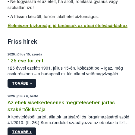
• Ne fogyassza el az ételt, ha állott, romlásra gyanús vagy
szokatlan ízű!
• A frissen készült, forrón tálalt étel biztonságos.
Élelmiszer-biztonsági jó tanácsok az utcai ételvásárláshoz
Friss hírek
2026. július 15, szerda
125 éve történt
125 évvel ezelőtt 1901. július 15-én, költözött be – igaz, még
csak részben – a budapesti m. kir. állami vetőmagvizsgáló
állomás a Kis Rókus utca 15. szám alatti, Czigler Győző által
TOVÁBB >
tervezett új épületébe.
2026. július 6, hétfő
Az ebek viselkedésének megítélésében jártas
szakértők listája
A kedvtelésből tartott állatok tartásáról és forgalmazásáról szóló
41/2010. (II. 26.) Korm.rendelet szabályozza az eb okozta fizikai
sérülés, illetve ennek veszélye keletkezésekor felmerülő
TOVÁBB >
hatósági feladatokat, valamint a veszélyes eb tartását és annak