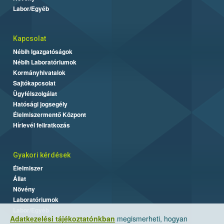
Labor/Egyéb
Kapcsolat
Nébih Igazgatóságok
Nébih Laboratóriumok
Kormányhivatalok
Sajtókapcsolat
Ügyfélszolgálat
Hatósági jogsegély
Élelmiszermentő Központ
Hírlevél feliratkozás
Gyakori kérdések
Élelmiszer
Állat
Növény
Laboratóriumok
Labor/Egyéb
Adatkezelési tájékoztatónkban
megismerheti, hogyan