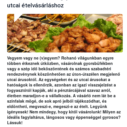
utcai ételvásárláshoz
Vegyem vagy ne (v)egyem? Rohanó világunkban egyre
többen étkeznek útközben, vásárolnak gyorsbüfékben
vagy a szép idő beköszöntének és számos szabadtéri
rendezvénynek köszönhetően az úton-útszélen megjelenő
utcai árusoktól. Az egységeket és az utcai árusokat a
hatóságok is ellenőrzik, azonban az igazi visszajelzést a
fogyasztótól kapják, aki a pénztárcájával szavaz arról,
életben maradjon-e a vállalkozás. A vásárló nem lát be a
színfalak mögé, de sok apró jelből tájékozódhat, és
eldöntheti, megveszi-e, megeszi-e az ételt. Legyünk
igényesek! Nem mindegy, hogy kitől vásárolunk! Milyen az
ideális fagylaltárus, lángosos vagy éppenséggel gyrosos?
Lássuk!