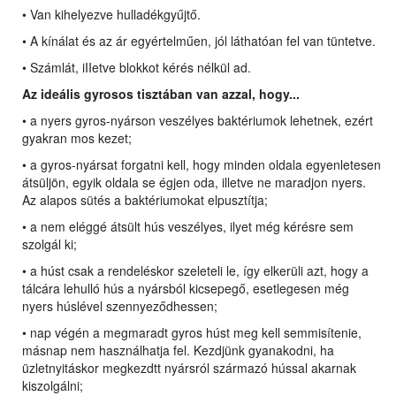
• Van kihelyezve hulladékgyűjtő.
• A kínálat és az ár egyértelműen, jól láthatóan fel van tüntetve.
• Számlát, iIIetve blokkot kérés nélkül ad.
Az ideális gyrosos tisztában van azzal, hogy...
• a nyers gyros-nyárson veszélyes baktériumok lehetnek, ezért
gyakran mos kezet;
• a gyros-nyársat forgatni kell, hogy minden oldala egyenletesen
átsüljön, egyik oldala se égjen oda, illetve ne maradjon nyers.
Az alapos sütés a baktériumokat elpusztítja;
• a nem eléggé átsült hús veszélyes, ilyet még kérésre sem
szolgál ki;
• a húst csak a rendeléskor szeleteli le, így elkerüli azt, hogy a
tálcára lehulló hús a nyársból kicsepegő, esetlegesen még
nyers húslével szennyeződhessen;
• nap végén a megmaradt gyros húst meg kell semmisítenie,
másnap nem használhatja fel. Kezdjünk gyanakodni, ha
üzletnyitáskor megkezdtt nyársról származó hússal akarnak
kiszolgálni;