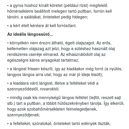
• a gyros húshoz kínált köretet (például rizst) megfelelő
hőmérsékletre beállított melegen tartó pultban, forrón kell
tárolni, a salátákat, önteteket pedig hidegen;
• a kért ételt kérésre át kell forrósítani.
Az ideális lángossütő...
• környékén nem érezni átható, égett olajszagot. Az erős,
kellemetlen olajszag azt jelzi, hogy a sütéshez használt olaj
rendszeres cseréje elmarad. Az elhasználódott olaj az
egészségre káros anyagokat tartalmaz;
• a lángost frissen készíti, így az kiadáskor még forró (a nyúlós,
langyos lángos arra utal, hogy az már jó ideje kisült);
• a kiadásra váró lángost, illetve a feltéteket védi a
szennyeződéstől, rovaroktól;
• mindig csak kis mennyiségű lángos-feltétet (tejföl, reszelt sajt
stb.) tart a pultban, a többit hűtőszekrényben tárolja. Így elkerüli,
hogy azok szobahőmérsékleten felmelegedjenek,
szennyeződjenek;
• a feltéteket, szóratokat, önteteket tartó edények tiszták;