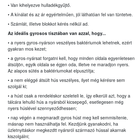
• Van kihelyezve hulladékgyűjtő.
• A kínálat és az ár egyértelműen, jól láthatóan fel van tüntetve.
• Számlát, iIIetve blokkot kérés nélkül ad.
Az ideális gyrosos tisztában van azzal, hogy...
• a nyers gyros-nyárson veszélyes baktériumok lehetnek, ezért
gyakran mos kezet;
• a gyros-nyársat forgatni kell, hogy minden oldala egyenletesen
átsüljön, egyik oldala se égjen oda, illetve ne maradjon nyers.
Az alapos sütés a baktériumokat elpusztítja;
• a nem eléggé átsült hús veszélyes, ilyet még kérésre sem
szolgál ki;
• a húst csak a rendeléskor szeleteli le, így elkerüli azt, hogy a
tálcára lehulló hús a nyársból kicsepegő, esetlegesen még
nyers húslével szennyeződhessen;
• nap végén a megmaradt gyros húst meg kell semmisítenie,
másnap nem használhatja fel. Kezdjünk gyanakodni, ha
üzletnyitáskor megkezdtt nyársról származó hússal akarnak
kiszolgálni;