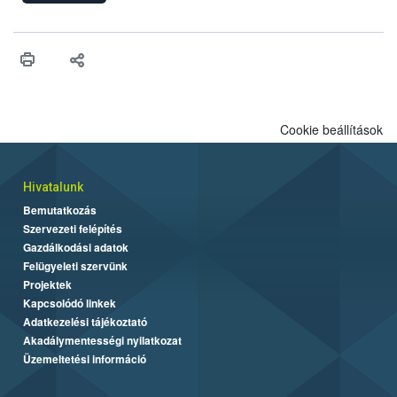
engedélyezését. Ezen eljárások során szükség esetén be kell
vonni az ebek viselkedésének megítélésében jártas szakértőt.
Cookie beállítások
Hivatalunk
Bemutatkozás
Szervezeti felépítés
Gazdálkodási adatok
Felügyeleti szervünk
Projektek
Kapcsolódó linkek
Adatkezelési tájékoztató
Akadálymentességi nyilatkozat
Üzemeltetési információ