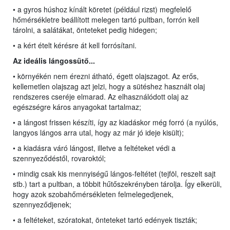
• a gyros húshoz kínált köretet (például rizst) megfelelő
hőmérsékletre beállított melegen tartó pultban, forrón kell
tárolni, a salátákat, önteteket pedig hidegen;
• a kért ételt kérésre át kell forrósítani.
Az ideális lángossütő...
• környékén nem érezni átható, égett olajszagot. Az erős,
kellemetlen olajszag azt jelzi, hogy a sütéshez használt olaj
rendszeres cseréje elmarad. Az elhasználódott olaj az
egészségre káros anyagokat tartalmaz;
• a lángost frissen készíti, így az kiadáskor még forró (a nyúlós,
langyos lángos arra utal, hogy az már jó ideje kisült);
• a kiadásra váró lángost, illetve a feltéteket védi a
szennyeződéstől, rovaroktól;
• mindig csak kis mennyiségű lángos-feltétet (tejföl, reszelt sajt
stb.) tart a pultban, a többit hűtőszekrényben tárolja. Így elkerüli,
hogy azok szobahőmérsékleten felmelegedjenek,
szennyeződjenek;
• a feltéteket, szóratokat, önteteket tartó edények tiszták;