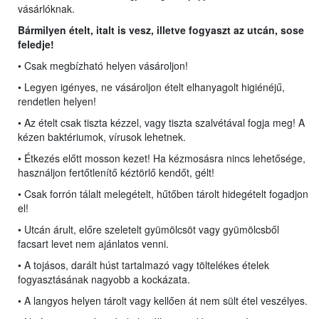
vásárlóknak.
Bármilyen ételt, italt is vesz, illetve fogyaszt az utcán, sose
feledje!
• Csak megbízható helyen vásároljon!
• Legyen igényes, ne vásároljon ételt elhanyagolt higiénéjű,
rendetlen helyen!
• Az ételt csak tiszta kézzel, vagy tiszta szalvétával fogja meg! A
kézen baktériumok, vírusok lehetnek.
• Étkezés előtt mosson kezet! Ha kézmosásra nincs lehetősége,
használjon fertőtlenítő kéztörlő kendőt, gélt!
• Csak forrón tálalt melegételt, hűtőben tárolt hidegételt fogadjon
el!
• Utcán árult, előre szeletelt gyümölcsöt vagy gyümölcsből
facsart levet nem ajánlatos venni.
• A tojásos, darált húst tartalmazó vagy töltelékes ételek
fogyasztásának nagyobb a kockázata.
• A langyos helyen tárolt vagy kellően át nem sült étel veszélyes.