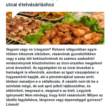
utcai ételvásárláshoz
Vegyem vagy ne (v)egyem? Rohanó világunkban egyre
többen étkeznek útközben, vásárolnak gyorsbüfékben
vagy a szép idő beköszöntének és számos szabadtéri
rendezvénynek köszönhetően az úton-útszélen megjelenő
utcai árusoktól. Az egységeket és az utcai árusokat a
hatóságok is ellenőrzik, azonban az igazi visszajelzést a
fogyasztótól kapják, aki a pénztárcájával szavaz arról,
életben maradjon-e a vállalkozás. A vásárló nem lát be a
színfalak mögé, de sok apró jelből tájékozódhat, és
eldöntheti, megveszi-e, megeszi-e az ételt. Legyünk
igényesek! Nem mindegy, hogy kitől vásárolunk! Milyen az
ideális fagylaltárus, lángosos vagy éppenséggel gyrosos?
Lássuk!