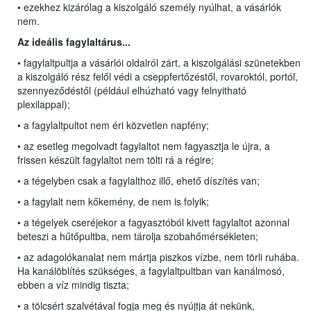
• ezekhez kizárólag a kiszolgáló személy nyúlhat, a vásárlók
nem.
Az ideális fagylaltárus...
• fagylaltpultja a vásárlói oldalról zárt, a kiszolgálási szünetekben
a kiszolgáló rész felől védi a cseppfertőzéstől, rovaroktól, portól,
szennyeződéstől (például elhúzható vagy felnyitható
plexilappal);
• a fagylaltpultot nem éri közvetlen napfény;
• az esetleg megolvadt fagylaltot nem fagyasztja le újra, a
frissen készült fagylaltot nem tölti rá a régire;
• a tégelyben csak a fagylalthoz illő, ehető díszítés van;
• a fagylalt nem kőkemény, de nem is folyik;
• a tégelyek cseréjekor a fagyasztóból kivett fagylaltot azonnal
beteszi a hűtőpultba, nem tárolja szobahőmérsékleten;
• az adagolókanalat nem mártja piszkos vízbe, nem törli ruhába.
Ha kanálöblítés szükséges, a fagylaltpultban van kanálmosó,
ebben a víz mindig tiszta;
• a tölcsért szalvétával fogja meg és nyújtja át nekünk,