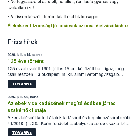
• Ne fogyassza el az ételt, ha állott, romlásra gyanús vagy
szokatlan ízű!
• A frissen készült, forrón tálalt étel biztonságos.
Élelmiszer-biztonsági jó tanácsok az utcai ételvásárláshoz
Friss hírek
2026. július 15, szerda
125 éve történt
125 évvel ezelőtt 1901. július 15-én, költözött be – igaz, még
csak részben – a budapesti m. kir. állami vetőmagvizsgáló
állomás a Kis Rókus utca 15. szám alatti, Czigler Győző által
TOVÁBB >
tervezett új épületébe.
2026. július 6, hétfő
Az ebek viselkedésének megítélésében jártas
szakértők listája
A kedvtelésből tartott állatok tartásáról és forgalmazásáról szóló
41/2010. (II. 26.) Korm.rendelet szabályozza az eb okozta fizikai
sérülés, illetve ennek veszélye keletkezésekor felmerülő
TOVÁBB >
hatósági feladatokat, valamint a veszélyes eb tartását és annak