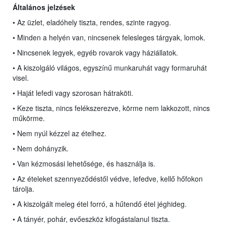
Általános jelzések
• Az üzlet, eladóhely tiszta, rendes, szinte ragyog.
• Minden a helyén van, nincsenek felesleges tárgyak, lomok.
• Nincsenek legyek, egyéb rovarok vagy háziállatok.
• A kiszolgáló világos, egyszínű munkaruhát vagy formaruhát
visel.
• Haját lefedi vagy szorosan hátraköti.
• Keze tiszta, nincs felékszerezve, körme nem lakkozott, nincs
műkörme.
• Nem nyúl kézzel az ételhez.
• Nem dohányzik.
• Van kézmosási lehetősége, és használja is.
• Az ételeket szennyeződéstől védve, lefedve, kellő hőfokon
tárolja.
• A kiszolgált meleg étel forró, a hűtendő étel jéghideg.
• A tányér, pohár, evőeszköz kifogástalanul tiszta.