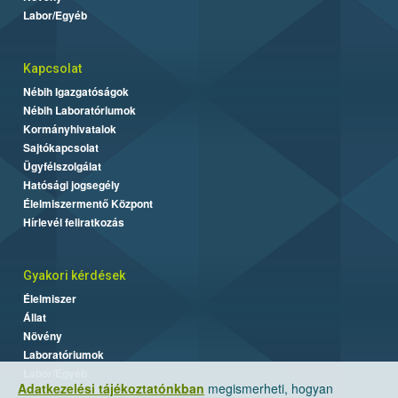
Labor/Egyéb
Kapcsolat
Nébih Igazgatóságok
Nébih Laboratóriumok
Kormányhivatalok
Sajtókapcsolat
Ügyfélszolgálat
Hatósági jogsegély
Élelmiszermentő Központ
Hírlevél feliratkozás
Gyakori kérdések
Élelmiszer
Állat
Növény
Laboratóriumok
Labor/Egyéb
Adatkezelési tájékoztatónkban
megismerheti, hogyan