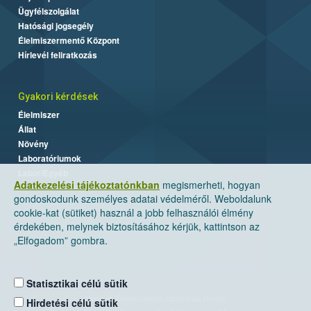
Ügyfélszolgálat
Hatósági jogsegély
Élelmiszermentő Központ
Hírlevél feliratkozás
Gyakori kérdések
Élelmiszer
Állat
Növény
Laboratóriumok
Labor/Egyéb
Adatkezelési tájékoztatónkban
megismerheti, hogyan
gondoskodunk személyes adatai védelméről. Weboldalunk
cookie-kat (sütiket) használ a jobb felhasználói élmény
érdekében, melynek biztosításához kérjük, kattintson az
„Elfogadom” gombra.
Statisztikai célú sütik
Nemzeti Élelmiszerlánc-biztonsági Hivatal
Hirdetési célú sütik