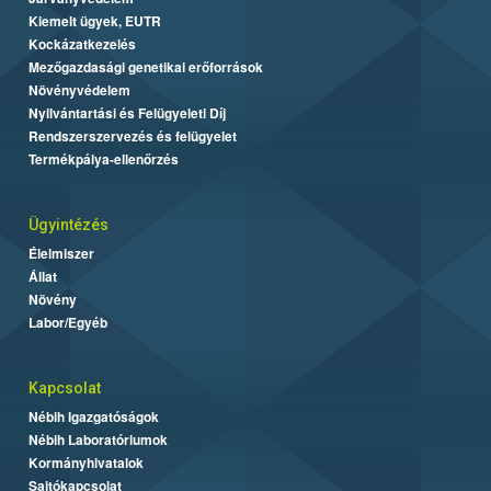
Kiemelt ügyek, EUTR
Kockázatkezelés
Mezőgazdasági genetikai erőforrások
Növényvédelem
Nyilvántartási és Felügyeleti Díj
Rendszerszervezés és felügyelet
Termékpálya-ellenőrzés
Ügyintézés
Élelmiszer
Állat
Növény
Labor/Egyéb
Kapcsolat
Nébih Igazgatóságok
Nébih Laboratóriumok
Kormányhivatalok
Sajtókapcsolat