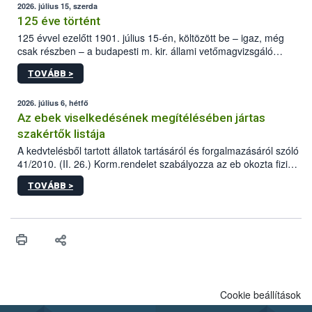
2026. július 15, szerda
125 éve történt
125 évvel ezelőtt 1901. július 15-én, költözött be – igaz, még
csak részben – a budapesti m. kir. állami vetőmagvizsgáló
állomás a Kis Rókus utca 15. szám alatti, Czigler Győző által
TOVÁBB >
tervezett új épületébe.
2026. július 6, hétfő
Az ebek viselkedésének megítélésében jártas
szakértők listája
A kedvtelésből tartott állatok tartásáról és forgalmazásáról szóló
41/2010. (II. 26.) Korm.rendelet szabályozza az eb okozta fizikai
sérülés, illetve ennek veszélye keletkezésekor felmerülő
TOVÁBB >
hatósági feladatokat, valamint a veszélyes eb tartását és annak
engedélyezését. Ezen eljárások során szükség esetén be kell
vonni az ebek viselkedésének megítélésében jártas szakértőt.
Cookie beállítások