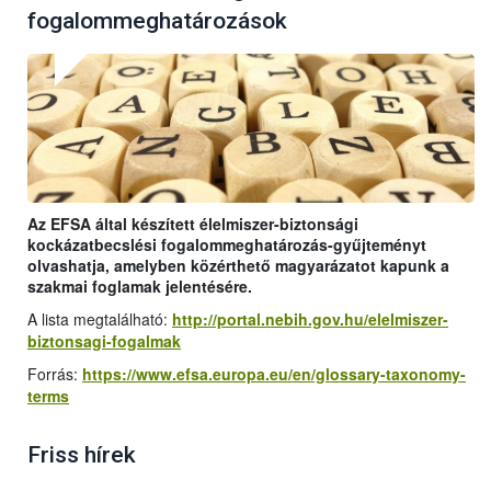
fogalommeghatározások
Az EFSA által készített élelmiszer-biztonsági
kockázatbecslési fogalommeghatározás-gyűjteményt
olvashatja, amelyben közérthető magyarázatot kapunk a
szakmai foglamak jelentésére.
A lista megtalálható:
http://portal.nebih.gov.hu/elelmiszer-
biztonsagi-fogalmak
Forrás:
https://www.efsa.europa.eu/en/glossary-taxonomy-
terms
Friss hírek