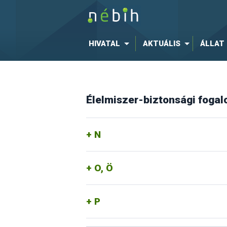
HIVATAL
AKTUÁLIS
ÁLLAT
Élelmiszer-biztonsági foga
N
O, Ö
P