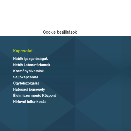
Cookie beállítások
Kapcsolat
Nébih Igazgatóságok
Nébih Laboratóriumok
Kormányhivatalok
Sajtókapcsolat
Ügyfélszolgálat
Hatósági jogsegély
Élelmiszermentő Központ
Hírlevél feliratkozás