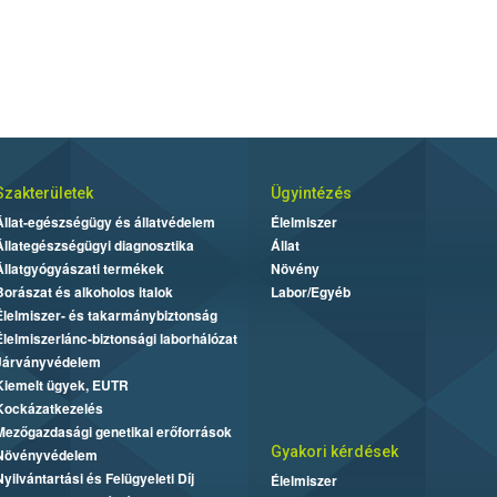
Szakterületek
Ügyintézés
Állat-egészségügy és állatvédelem
Élelmiszer
Állategészségügyi diagnosztika
Állat
Állatgyógyászati termékek
Növény
Borászat és alkoholos italok
Labor/Egyéb
Élelmiszer- és takarmánybiztonság
Élelmiszerlánc-biztonsági laborhálózat
Járványvédelem
Kiemelt ügyek, EUTR
Kockázatkezelés
Mezőgazdasági genetikai erőforrások
Gyakori kérdések
Növényvédelem
Nyilvántartási és Felügyeleti Díj
Élelmiszer