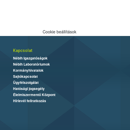
Cookie beállítások
Kapcsolat
Nébih Igazgatóságok
Nébih Laboratóriumok
Kormányhivatalok
Sajtókapcsolat
Ügyfélszolgálat
Hatósági jogsegély
Élelmiszermentő Központ
Hírlevél feliratkozás