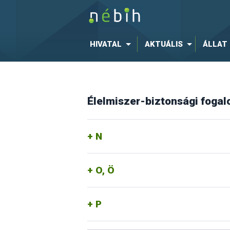
HIVATAL
AKTUÁLIS
ÁLLAT
Élelmiszer-biztonsági foga
N
O, Ö
P