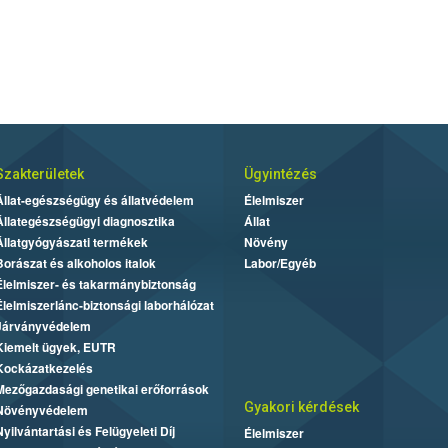
Szakterületek
Ügyintézés
Állat-egészségügy és állatvédelem
Élelmiszer
Állategészségügyi diagnosztika
Állat
Állatgyógyászati termékek
Növény
Borászat és alkoholos italok
Labor/Egyéb
Élelmiszer- és takarmánybiztonság
Élelmiszerlánc-biztonsági laborhálózat
Járványvédelem
Kiemelt ügyek, EUTR
Kockázatkezelés
Mezőgazdasági genetikai erőforrások
Gyakori kérdések
Növényvédelem
Nyilvántartási és Felügyeleti Díj
Élelmiszer