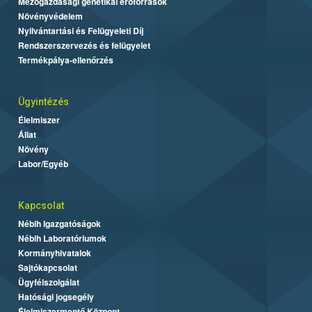
Mezőgazdasági genetikai erőforrások
Növényvédelem
Nyilvántartási és Felügyeleti Díj
Rendszerszervezés és felügyelet
Termékpálya-ellenőrzés
Ügyintézés
Élelmiszer
Állat
Növény
Labor/Egyéb
Kapcsolat
Nébih Igazgatóságok
Nébih Laboratóriumok
Kormányhivatalok
Sajtókapcsolat
Ügyfélszolgálat
Hatósági jogsegély
Élelmiszermentő Központ