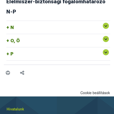
Élelmiszer-biztonsági fogalomhatározó
N-P
N
O, Ö
P
Cookie beállítások
Hivatalunk