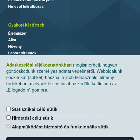
Hírlevél feliratkozás
Gyakori kérdések
Élelmiszer
Állat
Növény
Laboratóriumok
Labor/Egyéb
Adatkezelési tájékoztatónkban
megismerheti, hogyan
gondoskodunk személyes adatai védelméről. Weboldalunk
cookie-kat (sütiket) használ a jobb felhasználói élmény
érdekében, melynek biztosításához kérjük, kattintson az
„Elfogadom” gombra.
Statisztikai célú sütik
Nemzeti Élelmiszerlánc-biztonsági Hivatal
Hirdetési célú sütik
Cím: 1024 Budapest, Keleti Károly utca. 24.
Alapműködést biztosító és funkcionális sütik
Levelezési cím: 1525 Budapest. Pf. 30.