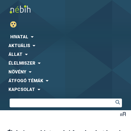
remain in the finished product, even in an altered form.
Összetevő (ingredient)
HIVATAL
AKTUÁLIS
ÁLLAT
ÉLELMISZER
NÖVÉNY
ÁTFOGÓ TÉMÁK
KAPCSOLAT