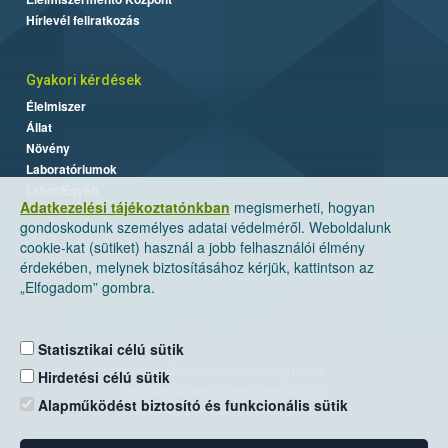
Hírlevél feliratkozás
Gyakori kérdések
Élelmiszer
Állat
Növény
Laboratóriumok
Labor/Egyéb
Adatkezelési tájékoztatónkban
megismerheti, hogyan
gondoskodunk személyes adatai védelméről. Weboldalunk
cookie-kat (sütiket) használ a jobb felhasználói élmény
érdekében, melynek biztosításához kérjük, kattintson az
„Elfogadom” gombra.
Statisztikai célú sütik
Nemzeti Élelmiszerlánc-biztonsági Hivatal
Hirdetési célú sütik
Cím: 1024 Budapest, Keleti Károly utca. 24.
Alapműködést biztosító és funkcionális sütik
Levelezési cím: 1525 Budapest. Pf. 30.