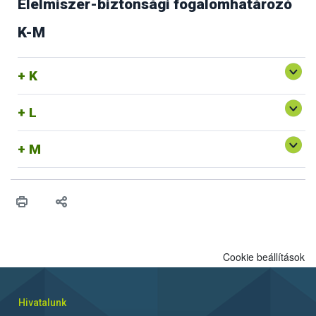
Élelmiszer-biztonsági fogalomhatározó
K-M
K
L
M
Cookie beállítások
Hivatalunk