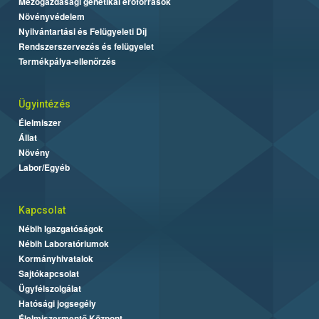
Mezőgazdasági genetikai erőforrások
Növényvédelem
Nyilvántartási és Felügyeleti Díj
Rendszerszervezés és felügyelet
Termékpálya-ellenőrzés
Ügyintézés
Élelmiszer
Állat
Növény
Labor/Egyéb
Kapcsolat
Nébih Igazgatóságok
Nébih Laboratóriumok
Kormányhivatalok
Sajtókapcsolat
Ügyfélszolgálat
Hatósági jogsegély
Élelmiszermentő Központ