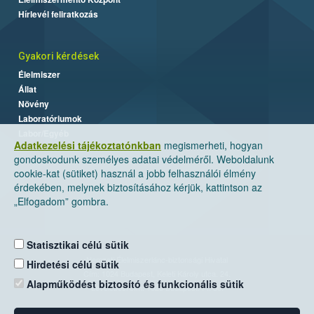
Hírlevél feliratkozás
Gyakori kérdések
Élelmiszer
Állat
Növény
Laboratóriumok
Labor/Egyéb
Adatkezelési tájékoztatónkban
megismerheti, hogyan
gondoskodunk személyes adatai védelméről. Weboldalunk
cookie-kat (sütiket) használ a jobb felhasználói élmény
érdekében, melynek biztosításához kérjük, kattintson az
„Elfogadom” gombra.
Statisztikai célú sütik
Nemzeti Élelmiszerlánc-biztonsági Hivatal
Hirdetési célú sütik
Cím: 1024 Budapest, Keleti Károly utca. 24.
Alapműködést biztosító és funkcionális sütik
Levelezési cím: 1525 Budapest. Pf. 30.