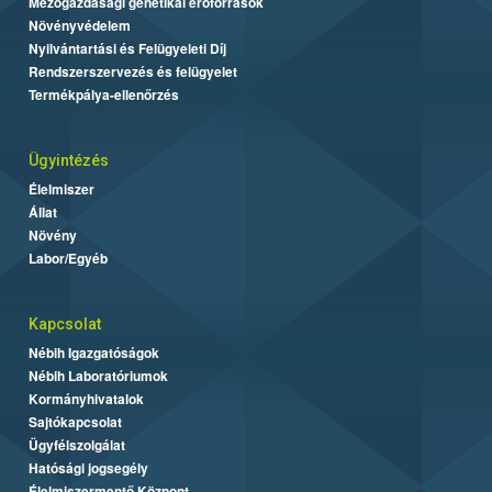
Mezőgazdasági genetikai erőforrások
Növényvédelem
Nyilvántartási és Felügyeleti Díj
Rendszerszervezés és felügyelet
Termékpálya-ellenőrzés
Ügyintézés
Élelmiszer
Állat
Növény
Labor/Egyéb
Kapcsolat
Nébih Igazgatóságok
Nébih Laboratóriumok
Kormányhivatalok
Sajtókapcsolat
Ügyfélszolgálat
Hatósági jogsegély
Élelmiszermentő Központ