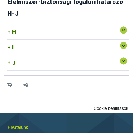
Élelmiszer-biztonsági fogalomhatározó
H-J
H
I
J
Cookie beállítások
Hivatalunk