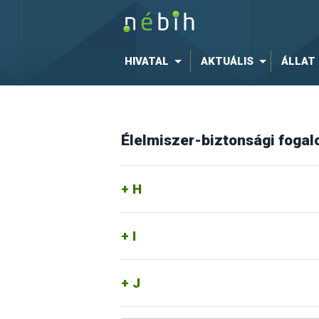
HIVATAL
AKTUÁLIS
ÁLLAT
Élelmiszer-biztonsági foga
H
I
J