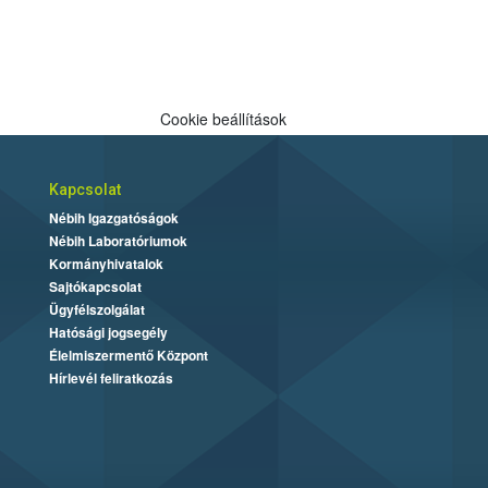
Cookie beállítások
Kapcsolat
Nébih Igazgatóságok
Nébih Laboratóriumok
Kormányhivatalok
Sajtókapcsolat
Ügyfélszolgálat
Hatósági jogsegély
Élelmiszermentő Központ
Hírlevél feliratkozás