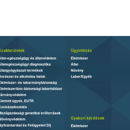
Szakterületek
Ügyintézés
Állat-egészségügy és állatvédelem
Élelmiszer
Állategészségügyi diagnosztika
Állat
Állatgyógyászati termékek
Növény
Borászat és alkoholos italok
Labor/Egyéb
Élelmiszer- és takarmánybiztonság
Élelmiszerlánc-biztonsági laborhálózat
Járványvédelem
Kiemelt ügyek, EUTR
Kockázatkezelés
Mezőgazdasági genetikai erőforrások
Gyakori kérdések
Növényvédelem
Nyilvántartási és Felügyeleti Díj
Élelmiszer