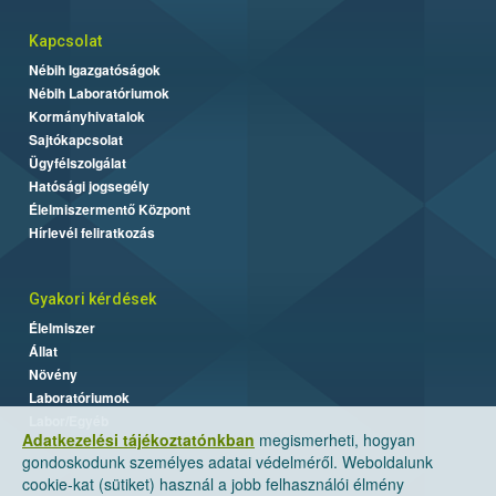
Kapcsolat
Nébih Igazgatóságok
Nébih Laboratóriumok
Kormányhivatalok
Sajtókapcsolat
Ügyfélszolgálat
Hatósági jogsegély
Élelmiszermentő Központ
Hírlevél feliratkozás
Gyakori kérdések
Élelmiszer
Állat
Növény
Laboratóriumok
Labor/Egyéb
Adatkezelési tájékoztatónkban
megismerheti, hogyan
gondoskodunk személyes adatai védelméről. Weboldalunk
cookie-kat (sütiket) használ a jobb felhasználói élmény