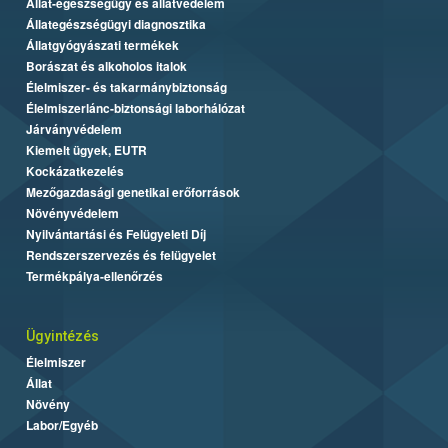
Állat-egészségügy és állatvédelem
Állategészségügyi diagnosztika
Állatgyógyászati termékek
Borászat és alkoholos italok
Élelmiszer- és takarmánybiztonság
Élelmiszerlánc-biztonsági laborhálózat
Járványvédelem
Kiemelt ügyek, EUTR
Kockázatkezelés
Mezőgazdasági genetikai erőforrások
Növényvédelem
Nyilvántartási és Felügyeleti Díj
Rendszerszervezés és felügyelet
Termékpálya-ellenőrzés
Ügyintézés
Élelmiszer
Állat
Növény
Labor/Egyéb