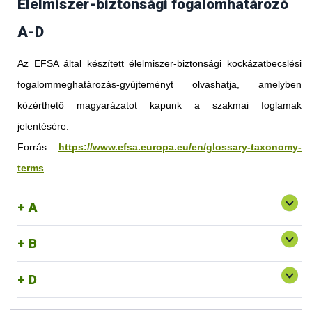
Élelmiszer-biztonsági fogalomhatározó
A-D
Az EFSA által készített élelmiszer-biztonsági kockázatbecslési
fogalommeghatározás-gyűjteményt olvashatja, amelyben
közérthető magyarázatot kapunk a szakmai foglamak
jelentésére.
Forrás:
https://www.efsa.europa.eu/en/glossary-taxonomy-
terms
A
B
D