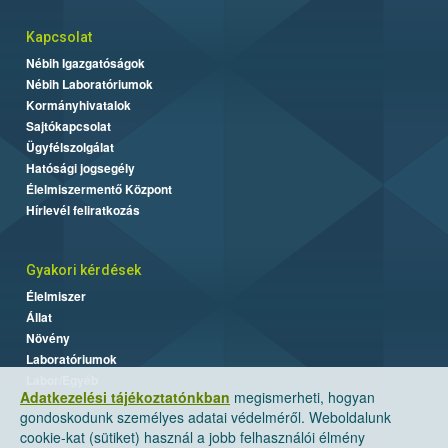
Kapcsolat
Nébih Igazgatóságok
Nébih Laboratóriumok
Kormányhivatalok
Sajtókapcsolat
Ügyfélszolgálat
Hatósági jogsegély
Élelmiszermentő Központ
Hírlevél feliratkozás
Gyakori kérdések
Élelmiszer
Állat
Növény
Laboratóriumok
Labor/Egyéb
Adatkezelési tájékoztatónkban
megismerheti, hogyan
gondoskodunk személyes adatai védelméről. Weboldalunk
cookie-kat (sütiket) használ a jobb felhasználói élmény