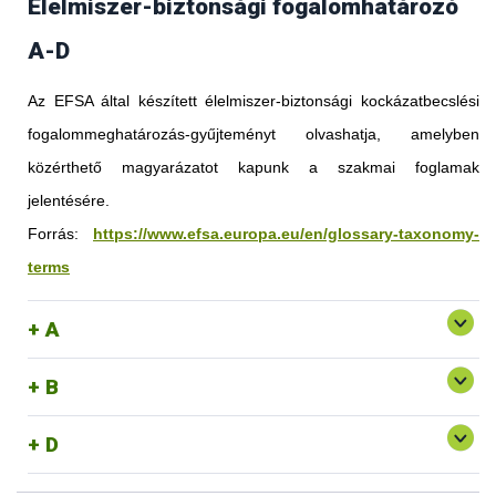
Élelmiszer-biztonsági fogalomhatározó
A-D
Az EFSA által készített élelmiszer-biztonsági kockázatbecslési
fogalommeghatározás-gyűjteményt olvashatja, amelyben
közérthető magyarázatot kapunk a szakmai foglamak
jelentésére.
Forrás:
https://www.efsa.europa.eu/en/glossary-taxonomy-
terms
A
B
D