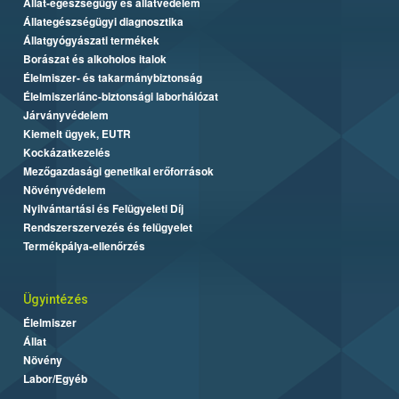
Állat-egészségügy és állatvédelem
Állategészségügyi diagnosztika
Állatgyógyászati termékek
Borászat és alkoholos italok
Élelmiszer- és takarmánybiztonság
Élelmiszerlánc-biztonsági laborhálózat
Járványvédelem
Kiemelt ügyek, EUTR
Kockázatkezelés
Mezőgazdasági genetikai erőforrások
Növényvédelem
Nyilvántartási és Felügyeleti Díj
Rendszerszervezés és felügyelet
Termékpálya-ellenőrzés
Ügyintézés
Élelmiszer
Állat
Növény
Labor/Egyéb