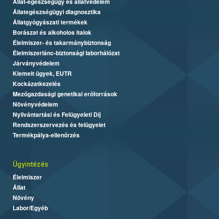
Állat-egészségügy és állatvédelem
Állategészségügyi diagnosztika
Állatgyógyászati termékek
Borászat és alkoholos italok
Élelmiszer- és takarmánybiztonság
Élelmiszerlánc-biztonsági laborhálózat
Járványvédelem
Kiemelt ügyek, EUTR
Kockázatkezelés
Mezőgazdasági genetikai erőforrások
Növényvédelem
Nyilvántartási és Felügyeleti Díj
Rendszerszervezés és felügyelet
Termékpálya-ellenőrzés
Ügyintézés
Élelmiszer
Állat
Növény
Labor/Egyéb