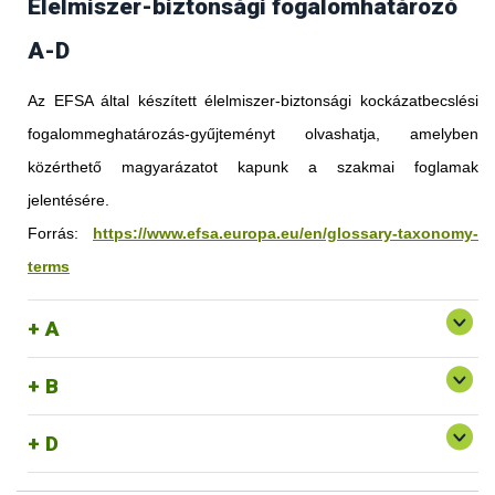
Élelmiszer-biztonsági fogalomhatározó
A-D
Az EFSA által készített élelmiszer-biztonsági kockázatbecslési
fogalommeghatározás-gyűjteményt olvashatja, amelyben
közérthető magyarázatot kapunk a szakmai foglamak
jelentésére.
Forrás:
https://www.efsa.europa.eu/en/glossary-taxonomy-
terms
A
B
D