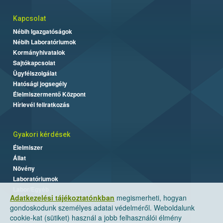
Kapcsolat
Nébih Igazgatóságok
Nébih Laboratóriumok
Kormányhivatalok
Sajtókapcsolat
Ügyfélszolgálat
Hatósági jogsegély
Élelmiszermentő Központ
Hírlevél feliratkozás
Gyakori kérdések
Élelmiszer
Állat
Növény
Laboratóriumok
Labor/Egyéb
Adatkezelési tájékoztatónkban
megismerheti, hogyan
gondoskodunk személyes adatai védelméről. Weboldalunk
cookie-kat (sütiket) használ a jobb felhasználói élmény