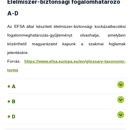
Élelmiszer-biztonsági fogalomhatározó
A-D
Az EFSA által készített élelmiszer-biztonsági kockázatbecslési
fogalommeghatározás-gyűjteményt olvashatja, amelyben
közérthető magyarázatot kapunk a szakmai foglamak
jelentésére.
Forrás:
https://www.efsa.europa.eu/en/glossary-taxonomy-
terms
A
B
D