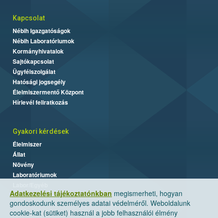
Kapcsolat
Nébih Igazgatóságok
Nébih Laboratóriumok
Kormányhivatalok
Sajtókapcsolat
Ügyfélszolgálat
Hatósági jogsegély
Élelmiszermentő Központ
Hírlevél feliratkozás
Gyakori kérdések
Élelmiszer
Állat
Növény
Laboratóriumok
Labor/Egyéb
Adatkezelési tájékoztatónkban
megismerheti, hogyan
gondoskodunk személyes adatai védelméről. Weboldalunk
cookie-kat (sütiket) használ a jobb felhasználói élmény