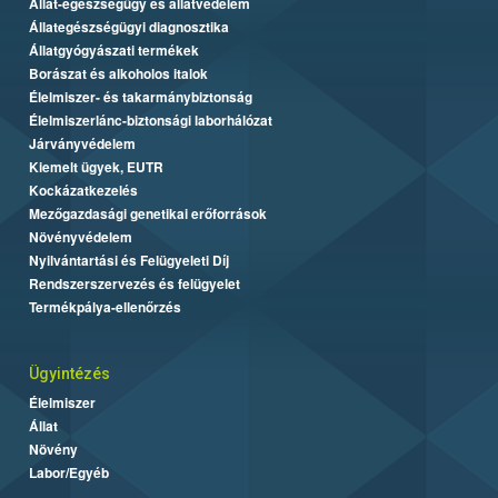
Állat-egészségügy és állatvédelem
Állategészségügyi diagnosztika
Állatgyógyászati termékek
Borászat és alkoholos italok
Élelmiszer- és takarmánybiztonság
Élelmiszerlánc-biztonsági laborhálózat
Járványvédelem
Kiemelt ügyek, EUTR
Kockázatkezelés
Mezőgazdasági genetikai erőforrások
Növényvédelem
Nyilvántartási és Felügyeleti Díj
Rendszerszervezés és felügyelet
Termékpálya-ellenőrzés
Ügyintézés
Élelmiszer
Állat
Növény
Labor/Egyéb