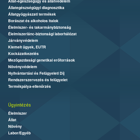
Állat-egészségügy és állatvédelem
Állategészségügyi diagnosztika
Állatgyógyászati termékek
Borászat és alkoholos italok
Élelmiszer- és takarmánybiztonság
Élelmiszerlánc-biztonsági laborhálózat
Járványvédelem
Kiemelt ügyek, EUTR
Kockázatkezelés
Mezőgazdasági genetikai erőforrások
Növényvédelem
Nyilvántartási és Felügyeleti Díj
Rendszerszervezés és felügyelet
Termékpálya-ellenőrzés
Ügyintézés
Élelmiszer
Állat
Növény
Labor/Egyéb