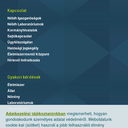
Kapcsolat
Nébih Igazgatóságok
Nébih Laboratóriumok
Kormányhivatalok
Sajtókapcsolat
Ügyfélszolgálat
Hatósági jogsegély
Élelmiszermentő Központ
Hírlevél feliratkozás
Gyakori kérdések
Élelmiszer
Állat
Növény
Laboratóriumok
Labor/Egyéb
Adatkezelési tájékoztatónkban
megismerheti, hogyan
gondoskodunk személyes adatai védelméről. Weboldalunk
cookie-kat (sütiket) használ a jobb felhasználói élmény