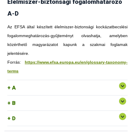
Élelmiszer-biztonsági fogalomhatározó
A-D
Az EFSA által készített élelmiszer-biztonsági kockázatbecslési
fogalommeghatározás-gyűjteményt olvashatja, amelyben
közérthető magyarázatot kapunk a szakmai foglamak
jelentésére.
Forrás:
https://www.efsa.europa.eu/en/glossary-taxonomy-
terms
A
B
D