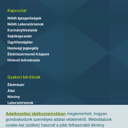
Kapcsolat
Nébih Igazgatóságok
Nébih Laboratóriumok
Kormányhivatalok
Sajtókapcsolat
Ügyfélszolgálat
Hatósági jogsegély
Élelmiszermentő Központ
Hírlevél feliratkozás
Gyakori kérdések
Élelmiszer
Állat
Növény
Laboratóriumok
Labor/Egyéb
Adatkezelési tájékoztatónkban
megismerheti, hogyan
gondoskodunk személyes adatai védelméről. Weboldalunk
cookie-kat (sütiket) használ a jobb felhasználói élmény