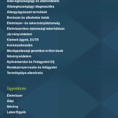
Állat-egészségügy és állatvédelem
Állategészségügyi diagnosztika
Állatgyógyászati termékek
Borászat és alkoholos italok
Élelmiszer- és takarmánybiztonság
Élelmiszerlánc-biztonsági laborhálózat
Járványvédelem
Kiemelt ügyek, EUTR
Kockázatkezelés
Mezőgazdasági genetikai erőforrások
Növényvédelem
Nyilvántartási és Felügyeleti Díj
Rendszerszervezés és felügyelet
Termékpálya-ellenőrzés
Ügyintézés
Élelmiszer
Állat
Növény
Labor/Egyéb