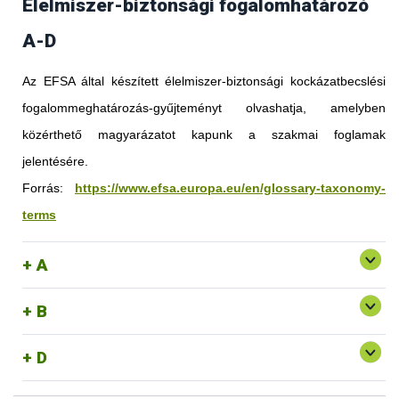
Élelmiszer-biztonsági fogalomhatározó
A-D
Az EFSA által készített élelmiszer-biztonsági kockázatbecslési
fogalommeghatározás-gyűjteményt olvashatja, amelyben
közérthető magyarázatot kapunk a szakmai foglamak
jelentésére.
Forrás:
https://www.efsa.europa.eu/en/glossary-taxonomy-
terms
A
B
D