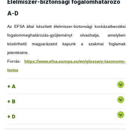
Élelmiszer-biztonsági fogalomhatározó
A-D
Az EFSA által készített élelmiszer-biztonsági kockázatbecslési
fogalommeghatározás-gyűjteményt olvashatja, amelyben
közérthető magyarázatot kapunk a szakmai foglamak
jelentésére.
Forrás:
https://www.efsa.europa.eu/en/glossary-taxonomy-
terms
A
B
D