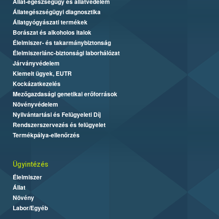
Állat-egészségügy és állatvédelem
Állategészségügyi diagnosztika
Állatgyógyászati termékek
Borászat és alkoholos italok
Élelmiszer- és takarmánybiztonság
Élelmiszerlánc-biztonsági laborhálózat
Járványvédelem
Kiemelt ügyek, EUTR
Kockázatkezelés
Mezőgazdasági genetikai erőforrások
Növényvédelem
Nyilvántartási és Felügyeleti Díj
Rendszerszervezés és felügyelet
Termékpálya-ellenőrzés
Ügyintézés
Élelmiszer
Állat
Növény
Labor/Egyéb