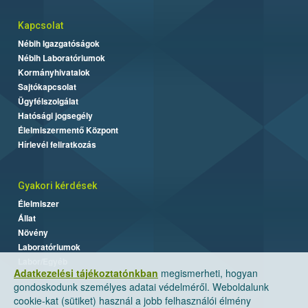
Kapcsolat
Nébih Igazgatóságok
Nébih Laboratóriumok
Kormányhivatalok
Sajtókapcsolat
Ügyfélszolgálat
Hatósági jogsegély
Élelmiszermentő Központ
Hírlevél feliratkozás
Gyakori kérdések
Élelmiszer
Állat
Növény
Laboratóriumok
Labor/Egyéb
Adatkezelési tájékoztatónkban
megismerheti, hogyan
gondoskodunk személyes adatai védelméről. Weboldalunk
cookie-kat (sütiket) használ a jobb felhasználói élmény