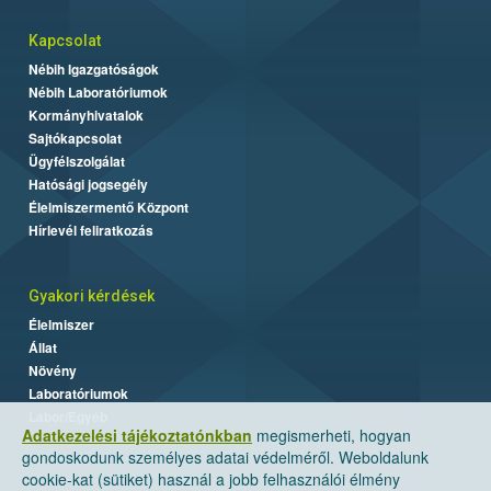
Kapcsolat
Nébih Igazgatóságok
Nébih Laboratóriumok
Kormányhivatalok
Sajtókapcsolat
Ügyfélszolgálat
Hatósági jogsegély
Élelmiszermentő Központ
Hírlevél feliratkozás
Gyakori kérdések
Élelmiszer
Állat
Növény
Laboratóriumok
Labor/Egyéb
Adatkezelési tájékoztatónkban
megismerheti, hogyan
gondoskodunk személyes adatai védelméről. Weboldalunk
cookie-kat (sütiket) használ a jobb felhasználói élmény