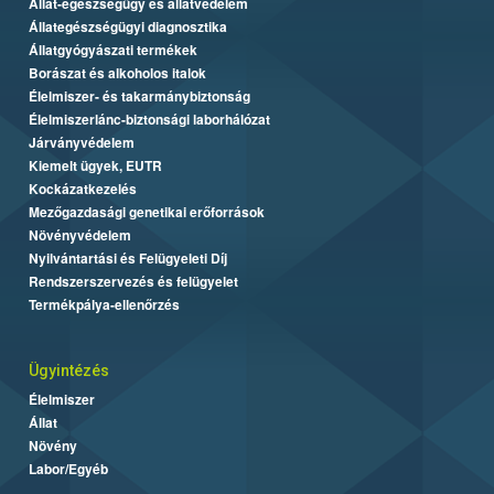
Állat-egészségügy és állatvédelem
Állategészségügyi diagnosztika
Állatgyógyászati termékek
Borászat és alkoholos italok
Élelmiszer- és takarmánybiztonság
Élelmiszerlánc-biztonsági laborhálózat
Járványvédelem
Kiemelt ügyek, EUTR
Kockázatkezelés
Mezőgazdasági genetikai erőforrások
Növényvédelem
Nyilvántartási és Felügyeleti Díj
Rendszerszervezés és felügyelet
Termékpálya-ellenőrzés
Ügyintézés
Élelmiszer
Állat
Növény
Labor/Egyéb