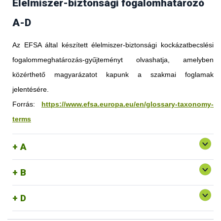
Élelmiszer-biztonsági fogalomhatározó
A-D
Az EFSA által készített élelmiszer-biztonsági kockázatbecslési
fogalommeghatározás-gyűjteményt olvashatja, amelyben
közérthető magyarázatot kapunk a szakmai foglamak
jelentésére.
Forrás:
https://www.efsa.europa.eu/en/glossary-taxonomy-
terms
A
B
D