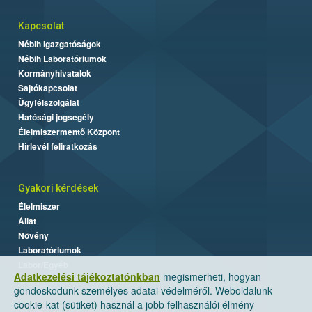
Kapcsolat
Nébih Igazgatóságok
Nébih Laboratóriumok
Kormányhivatalok
Sajtókapcsolat
Ügyfélszolgálat
Hatósági jogsegély
Élelmiszermentő Központ
Hírlevél feliratkozás
Gyakori kérdések
Élelmiszer
Állat
Növény
Laboratóriumok
Labor/Egyéb
Adatkezelési tájékoztatónkban
megismerheti, hogyan
gondoskodunk személyes adatai védelméről. Weboldalunk
cookie-kat (sütiket) használ a jobb felhasználói élmény