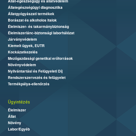
Állat-egészségügy és állatvédelem
Állategészségügyi diagnosztika
Állatgyógyászati termékek
Borászat és alkoholos italok
Élelmiszer- és takarmánybiztonság
Élelmiszerlánc-biztonsági laborhálózat
Járványvédelem
Kiemelt ügyek, EUTR
Kockázatkezelés
Mezőgazdasági genetikai erőforrások
Növényvédelem
Nyilvántartási és Felügyeleti Díj
Rendszerszervezés és felügyelet
Termékpálya-ellenőrzés
Ügyintézés
Élelmiszer
Állat
Növény
Labor/Egyéb