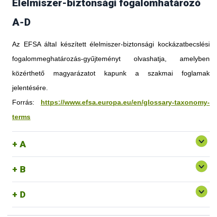
Élelmiszer-biztonsági fogalomhatározó
A-D
Az EFSA által készített élelmiszer-biztonsági kockázatbecslési
fogalommeghatározás-gyűjteményt olvashatja, amelyben
közérthető magyarázatot kapunk a szakmai foglamak
jelentésére.
Forrás:
https://www.efsa.europa.eu/en/glossary-taxonomy-
terms
A
B
D