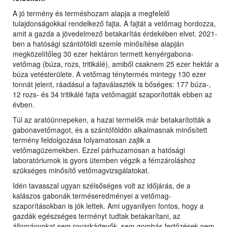
A jó termény és terméshozam alapja a megfelelő
tulajdonságokkal rendelkező fajta. A fajtát a vetőmag hordozza,
amit a gazda a jövedelmező betakarítás érdekében elvet. 2021-
ben a hatósági szántóföldi szemle minősítése alapján
megközelítőleg 30 ezer hektáron termett kenyérgabona-
vetőmag (búza, rozs, tritikálé), amiből csaknem 25 ezer hektár a
búza vetésterülete. A vetőmag ténytermés mintegy 130 ezer
tonnát jelent, ráadásul a fajtaválaszték is bőséges: 177 búza-,
12 rozs- és 34 tritikálé fajta vetőmagját szaporították ebben az
évben.
Túl az aratóünnepeken, a hazai termelők már betakarították a
gabonavetőmagot, és a szántóföldön alkalmasnak minősített
termény feldolgozása folyamatosan zajlik a
vetőmagüzemekben. Ezzel párhuzamosan a hatósági
laboratóriumok is gyors ütemben végzik a fémzároláshoz
szükséges minősítő vetőmagvizsgálatokat.
Idén tavasszal ugyan szélsőséges volt az időjárás, de a
kalászos gabonák terméseredményei a vetőmag-
szaporításokban is jók lettek. Ami ugyanilyen fontos, hogy a
gazdák egészséges terményt tudtak betakarítani, az
állományokat sem rovarkártevők, sem gombás fertőzések nem