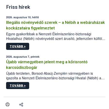
Friss hírek
2026. augusztus 10, hétfő
Illegális növényvédő szerek – a Nébih a webáruházak
kockázataira figyelmeztet
Egyre gyakoribbak a Nemzeti Élelmiszerlánc-biztonsági
Hivatalhoz (Nébih) növényvédő szert árusító, jellemzően külföldi
honlapok kapcsán érkező bejelentések. Emellett az ilyen
TOVÁBB >
termékeket kínáló kéretlen online reklámok mennyisége is
számottevően megnövekedett az elmúlt időszakban. A Nébih
összegyűjtötte az illegális növényvédő szerek kapcsán
2026. augusztus 7, péntek
előforduló árulkodó jeleket, valamint a webáruházakból való
Újabb vármegyében jelent meg a kőrisrontó
vásárlás kockázatait.
karcsúdíszbogár
Újabb területen, Borsod-Abaúj-Zemplén vármegyében is
igazolta a Nemzeti Élelmiszerlánc-biztonsági Hivatal (Nébih) a
kőrisrontó karcsúdíszbogár (Agrilus planipennis) jelenlétét. A
TOVÁBB >
kártevőt nem csak színcsapdában találták meg, de már fertőzött
fában is azonosították. A növényvédelmi szakemberek folytatják
az intenzív felderítést, emellett az intézkedéseket a szlovák
hatósággal is összehangolják a terjedés megállítása érdekében.