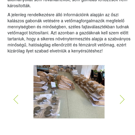
károsították.
A jelenleg rendelkezésre álló információink alapján az őszi
kalászos gabonák vetésére a vetőmagforgalmazók megfelelő
mennyiségben és minőségben, széles fajtaválasztékban tudnak
vetőmagot biztosítani. Azt azonban a gazdáknak kell szem előtt
tartaniuk, hogy a sikeres növénytermesztés alapja a szabványos
minőségű, hatóságilag ellenőrzött és fémzárolt vetőmag, ezért
kizárólag ilyet szabad elvetniük a kenyérsütéshez!