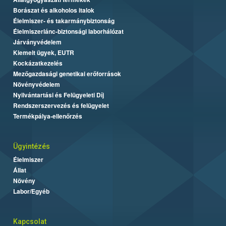
Borászat és alkoholos italok
Élelmiszer- és takarmánybiztonság
Élelmiszerlánc-biztonsági laborhálózat
Járványvédelem
Kiemelt ügyek, EUTR
Kockázatkezelés
Mezőgazdasági genetikai erőforrások
Növényvédelem
Nyilvántartási és Felügyeleti Díj
Rendszerszervezés és felügyelet
Termékpálya-ellenőrzés
Ügyintézés
Élelmiszer
Állat
Növény
Labor/Egyéb
Kapcsolat