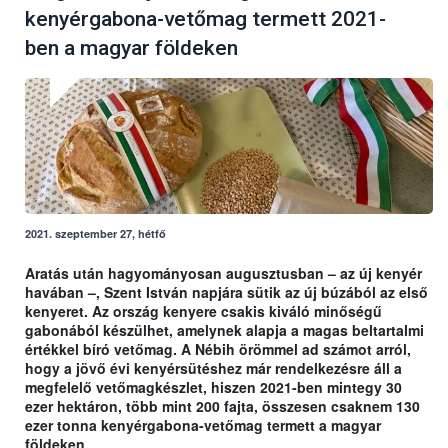
kenyérgabona-vetőmag termett 2021-
ben a magyar földeken
2021. szeptember 27, hétfő
Aratás után hagyományosan augusztusban – az új kenyér
havában –, Szent István napjára sütik az új búzából az első
kenyeret. Az ország kenyere csakis kiváló minőségű
gabonából készülhet, amelynek alapja a magas beltartalmi
értékkel bíró vetőmag. A Nébih örömmel ad számot arról,
hogy a jövő évi kenyérsütéshez már rendelkezésre áll a
megfelelő vetőmagkészlet, hiszen 2021-ben mintegy 30
ezer hektáron, több mint 200 fajta, összesen csaknem 130
ezer tonna kenyérgabona-vetőmag termett a magyar
földeken.