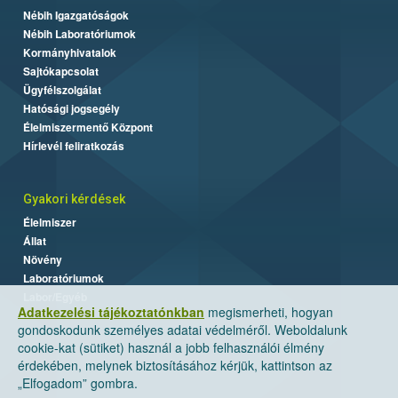
Nébih Igazgatóságok
Nébih Laboratóriumok
Kormányhivatalok
Sajtókapcsolat
Ügyfélszolgálat
Hatósági jogsegély
Élelmiszermentő Központ
Hírlevél feliratkozás
Gyakori kérdések
Élelmiszer
Állat
Növény
Laboratóriumok
Labor/Egyéb
Adatkezelési tájékoztatónkban
megismerheti, hogyan
gondoskodunk személyes adatai védelméről. Weboldalunk
cookie-kat (sütiket) használ a jobb felhasználói élmény
érdekében, melynek biztosításához kérjük, kattintson az
„Elfogadom” gombra.