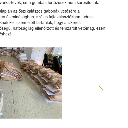
ovarkártevők, sem gombás fertőzések nem károsították.
 alapján az őszi kalászos gabonák vetésére a
n és minőségben, széles fajtaválasztékban tudnak
nak kell szem előtt tartaniuk, hogy a sikeres
égű, hatóságilag ellenőrzött és fémzárolt vetőmag, ezért
éshez!