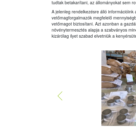
tudtak betakarítani, az állományokat sem r
A jelenleg rendelkezésre álló információink
vetőmagforgalmazók megfelelő mennyiségbe
vetőmagot biztosítani. Azt azonban a gazdák
növénytermesztés alapja a szabványos minős
kizárólag ilyet szabad elvetniük a kenyérsüt