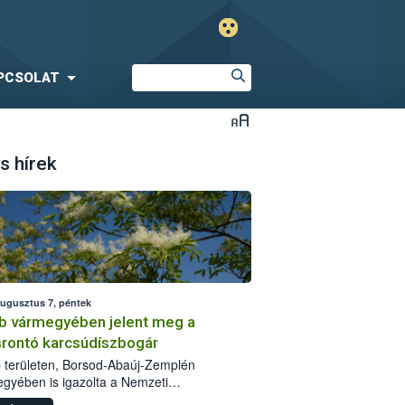
PCSOLAT
s hírek
augusztus 7, péntek
b vármegyében jelent meg a
srontó karcsúdíszbogár
 területen, Borsod-Abaúj-Zemplén
gyében is igazolta a Nemzeti
iszerlánc-biztonsági Hivatal (Nébih) a