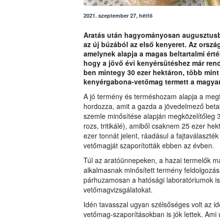
2021. szeptember 27, hétfő
Aratás után hagyományosan augusztusban
az új búzából az első kenyeret. Az orsz
amelynek alapja a magas beltartalmi ért
hogy a jövő évi kenyérsütéshez már rend
ben mintegy 30 ezer hektáron, több mint
kenyérgabona-vetőmag termett a magyar
A jó termény és terméshozam alapja a megfe
hordozza, amit a gazda a jövedelmező betak
szemle minősítése alapján megközelítőleg 
rozs, tritikálé), amiből csaknem 25 ezer he
ezer tonnát jelent, ráadásul a fajtaválaszték 
vetőmagját szaporították ebben az évben.
Túl az aratóünnepeken, a hazai termelők m
alkalmasnak minősített termény feldolgozá
párhuzamosan a hatósági laboratóriumok i
vetőmagvizsgálatokat.
Idén tavasszal ugyan szélsőséges volt az 
vetőmag-szaporításokban is jók lettek. Ami