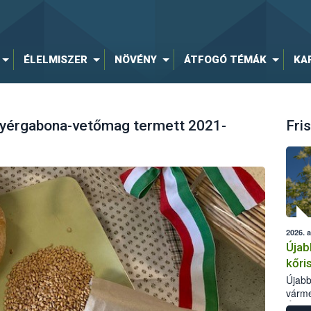
ÉLELMISZER
NÖVÉNY
ÁTFOGÓ TÉMÁK
KA
nyérgabona-vetőmag termett 2021-
Fris
2026. 
Újab
kőri
Újabb
várme
Élelm