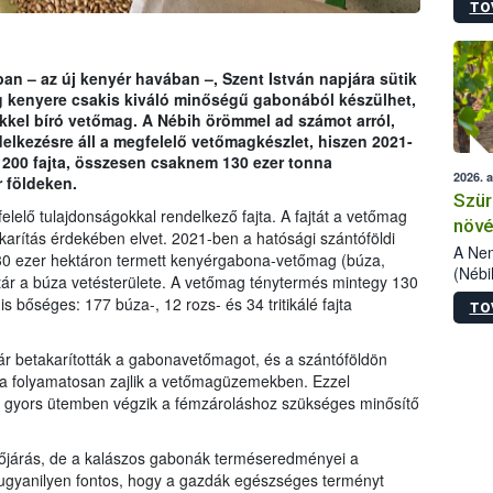
TO
kőris
jelen
talál
azono
 – az új kenyér havában –, Szent István napjára sütik
folyta
ág kenyere csakis kiváló minőségű gabonából készülhet,
intéz
ékkel bíró vetőmag. A Nébih örömmel ad számot arról,
össze
elkezésre áll a megfelelő vetőmagkészlet, hiszen 2021-
érdek
 200 fajta, összesen csaknem 130 ezer tonna
2026. 
 földeken.
Szür
lelő tulajdonságokkal rendelkező fajta. A fajtát a vetőmag
növé
arítás érdekében elvet. 2021-ben a hatósági szántóföldi
szől
A Nem
30 ezer hektáron termett kenyérgabona-vetőmag (búza,
(Nébi
ktár a búza vetésterülete. A vetőmag ténytermés mintegy 130
Klart
is bőséges: 177 búza-, 12 rozs- és 34 tritikálé fajta
TO
módos
egész
felha
ár betakarították a gabonavetőmagot, és a szántóföldön
célja
sa folyamatosan zajlik a vetőmagüzemekben. Ezzel
lehet
s gyors ütemben végzik a fémzároláshoz szükséges minősítő
Az Or
felha
időjárás, de a kalászos gabonák terméseredményei a
terme
 ugyanilyen fontos, hogy a gazdák egészséges terményt