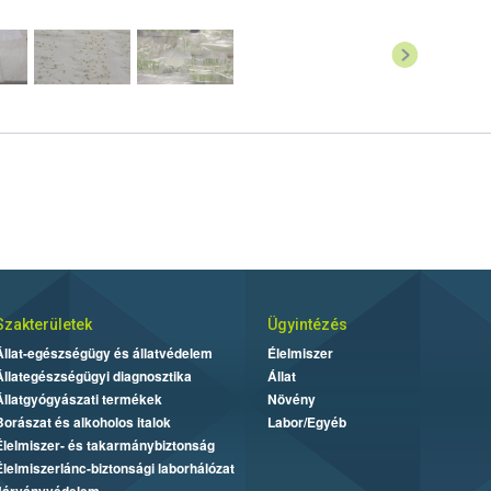
Szakterületek
Ügyintézés
Állat-egészségügy és állatvédelem
Élelmiszer
Állategészségügyi diagnosztika
Állat
Állatgyógyászati termékek
Növény
Borászat és alkoholos italok
Labor/Egyéb
Élelmiszer- és takarmánybiztonság
Élelmiszerlánc-biztonsági laborhálózat