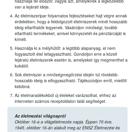
használja fel először, vagyis azt, amelyiknek a legközelebb
van a lejárati ideje.
Az élelmiszeripar folyamatos fejlesztéseket hajt végre annak
érdekében, hogy a feldolgozott élelmiszerek minél hosszabb
ideig eltarthatók legyenek. Vásároljon minőségi, tovább
eltartható termékeket, amivel környezetét és pénztárcáját is
kíméli.
Használja ki a mélyhűtőt: a legtöbb alapanyag, el nem
fogyasztott étel lefagyasztható. Gondoljon erre a közeli
lejáratú élelmiszerek esetén is, amelyeket így megmenthet a
kukától.
Sok élelmiszer a minőségmegőrzési idején túl rövidebb-
hosszabb ideig is elfogyasztható. Tájékozódjon erről, mielőtt
kidobná.
Az ételmaradékokból új ételeket varázsolhat, ehhez az
interneten számos receptoldalon talál segítséget.
Az élelmezési világnapról
Október 16-a a világélelmezés napja. Éppen 70 éve,
1945. október 16-án alakult meg az ENSZ Élelmezési és