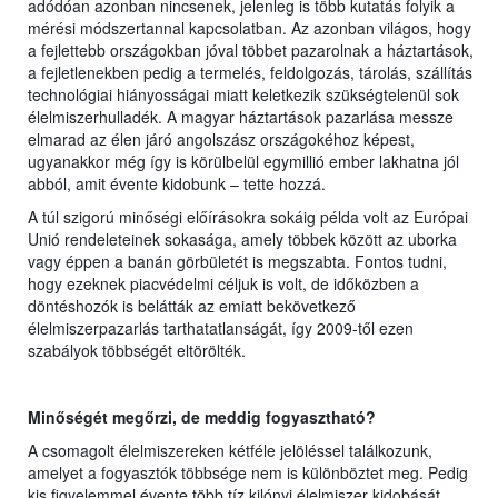
adódóan azonban nincsenek, jelenleg is több kutatás folyik a
mérési módszertannal kapcsolatban. Az azonban világos, hogy
a fejlettebb országokban jóval többet pazarolnak a háztartások,
a fejletlenekben pedig a termelés, feldolgozás, tárolás, szállítás
technológiai hiányosságai miatt keletkezik szükségtelenül sok
élelmiszerhulladék. A magyar háztartások pazarlása messze
elmarad az élen járó angolszász országokéhoz képest,
ugyanakkor még így is körülbelül egymillió ember lakhatna jól
abból, amit évente kidobunk – tette hozzá.
A túl szigorú minőségi előírásokra sokáig példa volt az Európai
Unió rendeleteinek sokasága, amely többek között az uborka
vagy éppen a banán görbületét is megszabta. Fontos tudni,
hogy ezeknek piacvédelmi céljuk is volt, de időközben a
döntéshozók is belátták az emiatt bekövetkező
élelmiszerpazarlás tarthatatlanságát, így 2009-től ezen
szabályok többségét eltörölték.
Minőségét megőrzi, de meddig fogyasztható?
A csomagolt élelmiszereken kétféle jelöléssel találkozunk,
amelyet a fogyasztók többsége nem is különböztet meg. Pedig
kis figyelemmel évente több tíz kilónyi élelmiszer kidobását