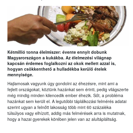
Kétmillió tonna élelmiszer: évente ennyit dobunk
Magyarországon a kukákba. Az élelmezési világnap
kapcsán érdemes foglalkozni az okok mellett azzal is,
hogyan csökkenthető a hulladékba kerülő ételek
mennyisége.
Hajlamosak vagyunk úgy gondolni az éhezésre, mint ami a
fejlett országokat, köztünk hazánkat sem érinti, pedig világszerte
még mindig minden kilencedik ember éhezik. Sőt, a probléma
hazánkat sem kerüli el. A legutóbbi táplálkozási felmérés adatai
szerint ugyan a felnőtt lakosság több mint 60 százaléka
túlsúlyos vagy elhízott, addig más felmérések arra is mutatnak,
hogy a hazai gyerekek körében jelen van az alultápláltság.