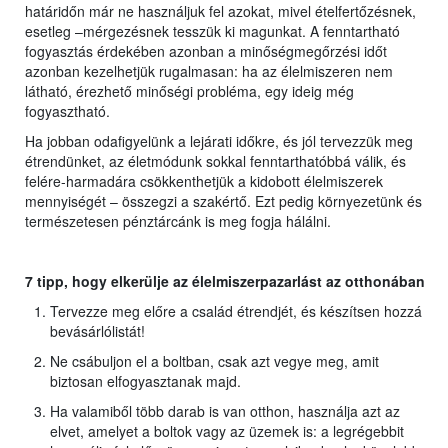
határidőn már ne használjuk fel azokat, mivel ételfertőzésnek,
esetleg –mérgezésnek tesszük ki magunkat. A fenntartható
fogyasztás érdekében azonban a minőségmegőrzési időt
azonban kezelhetjük rugalmasan: ha az élelmiszeren nem
látható, érezhető minőségi probléma, egy ideig még
fogyasztható.
Ha jobban odafigyelünk a lejárati időkre, és jól tervezzük meg
étrendünket, az életmódunk sokkal fenntarthatóbbá válik, és
felére-harmadára csökkenthetjük a kidobott élelmiszerek
mennyiségét – összegzi a szakértő. Ezt pedig környezetünk és
természetesen pénztárcánk is meg fogja hálálni.
7 tipp, hogy elkerülje az élelmiszerpazarlást az otthonában
Tervezze meg előre a család étrendjét, és készítsen hozzá
bevásárlólistát!
Ne csábuljon el a boltban, csak azt vegye meg, amit
biztosan elfogyasztanak majd.
Ha valamiből több darab is van otthon, használja azt az
elvet, amelyet a boltok vagy az üzemek is: a legrégebbit