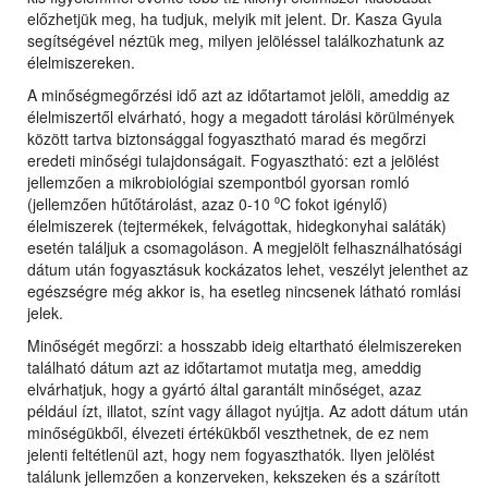
előzhetjük meg, ha tudjuk, melyik mit jelent. Dr. Kasza Gyula
segítségével néztük meg, milyen jelöléssel találkozhatunk az
élelmiszereken.
A minőségmegőrzési idő azt az időtartamot jelöli, ameddig az
élelmiszertől elvárható, hogy a megadott tárolási körülmények
között tartva biztonsággal fogyasztható marad és megőrzi
eredeti minőségi tulajdonságait. Fogyasztható: ezt a jelölést
jellemzően a mikrobiológiai szempontból gyorsan romló
(jellemzően hűtőtárolást, azaz 0-10 ⁰C fokot igénylő)
élelmiszerek (tejtermékek, felvágottak, hidegkonyhai saláták)
esetén találjuk a csomagoláson. A megjelölt felhasználhatósági
dátum után fogyasztásuk kockázatos lehet, veszélyt jelenthet az
egészségre még akkor is, ha esetleg nincsenek látható romlási
jelek.
Minőségét megőrzi: a hosszabb ideig eltartható élelmiszereken
található dátum azt az időtartamot mutatja meg, ameddig
elvárhatjuk, hogy a gyártó által garantált minőséget, azaz
például ízt, illatot, színt vagy állagot nyújtja. Az adott dátum után
minőségükből, élvezeti értékükből veszthetnek, de ez nem
jelenti feltétlenül azt, hogy nem fogyaszthatók. Ilyen jelölést
találunk jellemzően a konzerveken, kekszeken és a szárított