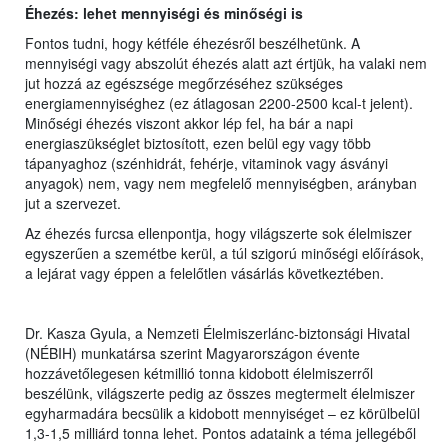
Éhezés: lehet mennyiségi és minőségi is
Fontos tudni, hogy kétféle éhezésről beszélhetünk. A
mennyiségi vagy abszolút éhezés alatt azt értjük, ha valaki nem
jut hozzá az egészsége megőrzéséhez szükséges
energiamennyiséghez (ez átlagosan 2200-2500 kcal-t jelent).
Minőségi éhezés viszont akkor lép fel, ha bár a napi
energiaszükséglet biztosított, ezen belül egy vagy több
tápanyaghoz (szénhidrát, fehérje, vitaminok vagy ásványi
anyagok) nem, vagy nem megfelelő mennyiségben, arányban
jut a szervezet.
Az éhezés furcsa ellenpontja, hogy világszerte sok élelmiszer
egyszerűen a szemétbe kerül, a túl szigorú minőségi előírások,
a lejárat vagy éppen a felelőtlen vásárlás következtében.
Dr. Kasza Gyula, a Nemzeti Élelmiszerlánc-biztonsági Hivatal
(NÉBIH) munkatársa szerint Magyarországon évente
hozzávetőlegesen kétmillió tonna kidobott élelmiszerről
beszélünk, világszerte pedig az összes megtermelt élelmiszer
egyharmadára becsülik a kidobott mennyiséget – ez körülbelül
1,3-1,5 milliárd tonna lehet. Pontos adataink a téma jellegéből