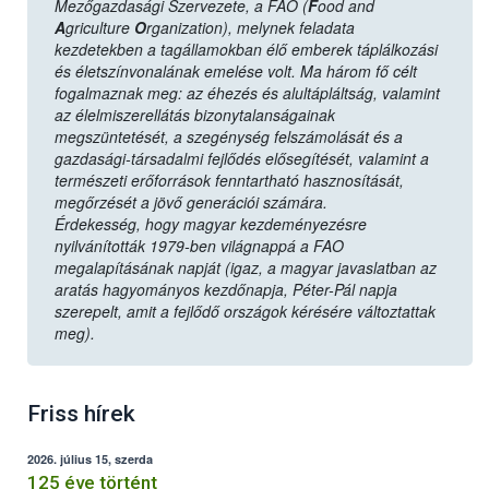
Mezőgazdasági Szervezete, a FAO (
F
ood and
A
griculture
O
rganization), melynek feladata
kezdetekben a tagállamokban élő emberek táplálkozási
és életszínvonalának emelése volt. Ma három fő célt
fogalmaznak meg: az éhezés és alultápláltság, valamint
az élelmiszerellátás bizonytalanságainak
megszüntetését, a szegénység felszámolását és a
gazdasági-társadalmi fejlődés elősegítését, valamint a
természeti erőforrások fenntartható hasznosítását,
megőrzését a jövő generációi számára.
Érdekesség, hogy magyar kezdeményezésre
nyilvánították 1979-ben világnappá a FAO
megalapításának napját (igaz, a magyar javaslatban az
aratás hagyományos kezdőnapja, Péter-Pál napja
szerepelt, amit a fejlődő országok kérésére változtattak
meg).
Friss hírek
2026. július 15, szerda
125 éve történt