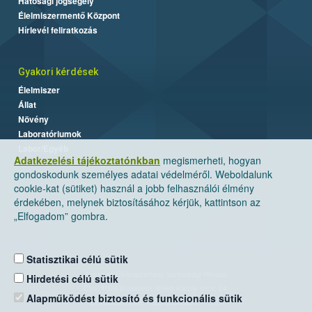
Hatósági jogsegély
Élelmiszermentő Központ
Hírlevél feliratkozás
Gyakori kérdések
Élelmiszer
Állat
Növény
Laboratóriumok
Labor/Egyéb
Adatkezelési tájékoztatónkban
megismerheti, hogyan
gondoskodunk személyes adatai védelméről. Weboldalunk
cookie-kat (sütiket) használ a jobb felhasználói élmény
érdekében, melynek biztosításához kérjük, kattintson az
„Elfogadom” gombra.
Statisztikai célú sütik
Nemzeti Élelmiszerlánc-biztonsági Hivatal
Hirdetési célú sütik
Cím: 1024 Budapest, Keleti Károly utca. 24.
Alapműködést biztosító és funkcionális sütik
Levelezési cím: 1525 Budapest. Pf. 30.