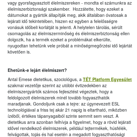
vagy gyorsfagyasztott élelmiszereken - mondta el számunkra az
élelmiszerbiztonsági szakember. Hozzátette, hogy ezeket a
dátumokat a gyártók állapítják meg, akik általában óvatosak a
lejárati idő tekintetében, hiszen ez egyben a felelősségre
vonásuk időbeli korlátját is jelenti. A helytelen tárolás, sérült
csomagolás az élelmiszerminőség és élelmiszerbiztonság ellen
dolgozik, ha a termék ezeket a problémákat elkerülte,
nyugodtan tehetünk vele próbát a minőségmegőrzési idő lejártát
követően is.
Ehetünk-e lejárt élelmiszert?
Antal Emese dietetikus, szociológus, a
TÉT Platform Egyesület
szakmai vezetője szerint az utóbbi évtizedekben az
élelmiszergyártók számos fejlesztést végeztek, hogy a
feldolgozott élelmiszerek minél tovább fogyaszthatók
maradjanak. Gondoljunk csak a tejre: az úgynevezett ESL
technológiával a friss tej akár 21 napig is eltartható, miközben
ízéből, értékes tápanyagaiból szinte semmit sem veszt. A
dietetikus arra azonban felhívja a figyelmet, hogy a rövid lejárati
idővel rendelkező élelmiszerek, például tejtermékek, húsfélék,
felvágottak, tojás és hal esetén a megadott fogyaszthatósági