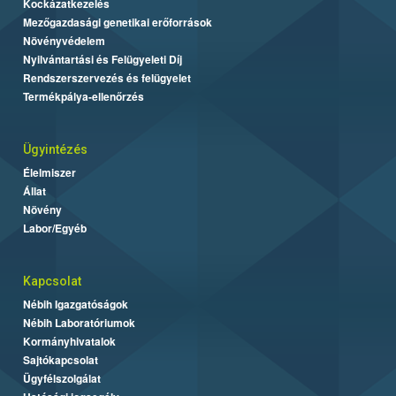
Kockázatkezelés
Mezőgazdasági genetikai erőforrások
Növényvédelem
Nyilvántartási és Felügyeleti Díj
Rendszerszervezés és felügyelet
Termékpálya-ellenőrzés
Ügyintézés
Élelmiszer
Állat
Növény
Labor/Egyéb
Kapcsolat
Nébih Igazgatóságok
Nébih Laboratóriumok
Kormányhivatalok
Sajtókapcsolat
Ügyfélszolgálat