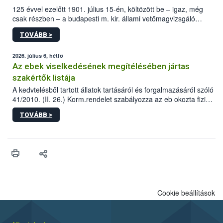
125 évvel ezelőtt 1901. július 15-én, költözött be – igaz, még
csak részben – a budapesti m. kir. állami vetőmagvizsgáló
állomás a Kis Rókus utca 15. szám alatti, Czigler Győző által
TOVÁBB >
tervezett új épületébe.
2026. július 6, hétfő
Az ebek viselkedésének megítélésében jártas
szakértők listája
A kedvtelésből tartott állatok tartásáról és forgalmazásáról szóló
41/2010. (II. 26.) Korm.rendelet szabályozza az eb okozta fizikai
sérülés, illetve ennek veszélye keletkezésekor felmerülő
TOVÁBB >
hatósági feladatokat, valamint a veszélyes eb tartását és annak
engedélyezését. Ezen eljárások során szükség esetén be kell
vonni az ebek viselkedésének megítélésében jártas szakértőt.
Cookie beállítások