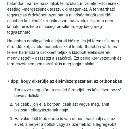
határidőn már ne használjuk fel azokat, mivel ételfertőzésnek,
esetleg –mérgezésnek tesszük ki magunkat. A fenntartható
fogyasztás érdekében azonban a minőségmegőrzési időt
azonban kezelhetjük rugalmasan: ha az élelmiszeren nem
látható, érezhető minőségi probléma, egy ideig még
fogyasztható.
Ha jobban odafigyelünk a lejárati időkre, és jól tervezzük meg
étrendünket, az életmódunk sokkal fenntarthatóbbá válik, és
felére-harmadára csökkenthetjük a kidobott élelmiszerek
mennyiségét – összegzi a szakértő. Ezt pedig környezetünk és
természetesen pénztárcánk is meg fogja hálálni.
7 tipp, hogy elkerülje az élelmiszerpazarlást az otthonában
Tervezze meg előre a család étrendjét, és készítsen hozzá
bevásárlólistát!
Ne csábuljon el a boltban, csak azt vegye meg, amit
biztosan elfogyasztanak majd.
Ha valamiből több darab is van otthon, használja azt az
elvet, amelyet a boltok vagy az üzemek is: a legrégebbit