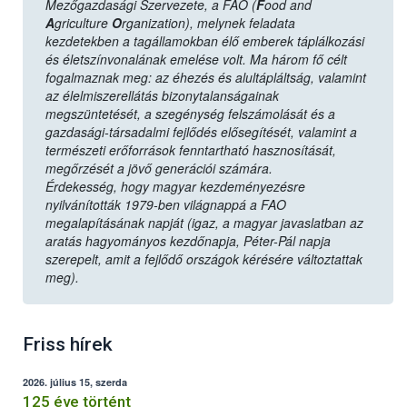
Mezőgazdasági Szervezete, a FAO (
F
ood and
A
griculture
O
rganization), melynek feladata
kezdetekben a tagállamokban élő emberek táplálkozási
és életszínvonalának emelése volt. Ma három fő célt
fogalmaznak meg: az éhezés és alultápláltság, valamint
az élelmiszerellátás bizonytalanságainak
megszüntetését, a szegénység felszámolását és a
gazdasági-társadalmi fejlődés elősegítését, valamint a
természeti erőforrások fenntartható hasznosítását,
megőrzését a jövő generációi számára.
Érdekesség, hogy magyar kezdeményezésre
nyilvánították 1979-ben világnappá a FAO
megalapításának napját (igaz, a magyar javaslatban az
aratás hagyományos kezdőnapja, Péter-Pál napja
szerepelt, amit a fejlődő országok kérésére változtattak
meg).
Friss hírek
2026. július 15, szerda
125 éve történt