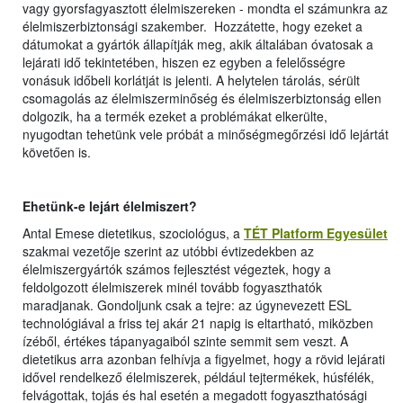
vagy gyorsfagyasztott élelmiszereken - mondta el számunkra az
élelmiszerbiztonsági szakember. Hozzátette, hogy ezeket a
dátumokat a gyártók állapítják meg, akik általában óvatosak a
lejárati idő tekintetében, hiszen ez egyben a felelősségre
vonásuk időbeli korlátját is jelenti. A helytelen tárolás, sérült
csomagolás az élelmiszerminőség és élelmiszerbiztonság ellen
dolgozik, ha a termék ezeket a problémákat elkerülte,
nyugodtan tehetünk vele próbát a minőségmegőrzési idő lejártát
követően is.
Ehetünk-e lejárt élelmiszert?
Antal Emese dietetikus, szociológus, a
TÉT Platform Egyesület
szakmai vezetője szerint az utóbbi évtizedekben az
élelmiszergyártók számos fejlesztést végeztek, hogy a
feldolgozott élelmiszerek minél tovább fogyaszthatók
maradjanak. Gondoljunk csak a tejre: az úgynevezett ESL
technológiával a friss tej akár 21 napig is eltartható, miközben
ízéből, értékes tápanyagaiból szinte semmit sem veszt. A
dietetikus arra azonban felhívja a figyelmet, hogy a rövid lejárati
idővel rendelkező élelmiszerek, például tejtermékek, húsfélék,
felvágottak, tojás és hal esetén a megadott fogyaszthatósági