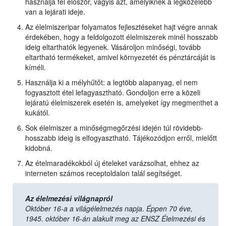
használja fel először, vagyis azt, amelyiknek a legközelebb
van a lejárati ideje.
Az élelmiszeripar folyamatos fejlesztéseket hajt végre annak
érdekében, hogy a feldolgozott élelmiszerek minél hosszabb
ideig eltarthatók legyenek. Vásároljon minőségi, tovább
eltartható termékeket, amivel környezetét és pénztárcáját is
kíméli.
Használja ki a mélyhűtőt: a legtöbb alapanyag, el nem
fogyasztott étel lefagyasztható. Gondoljon erre a közeli
lejáratú élelmiszerek esetén is, amelyeket így megmenthet a
kukától.
Sok élelmiszer a minőségmegőrzési idején túl rövidebb-
hosszabb ideig is elfogyasztható. Tájékozódjon erről, mielőtt
kidobná.
Az ételmaradékokból új ételeket varázsolhat, ehhez az
interneten számos receptoldalon talál segítséget.
Az élelmezési világnapról
Október 16-a a világélelmezés napja. Éppen 70 éve,
1945. október 16-án alakult meg az ENSZ Élelmezési és