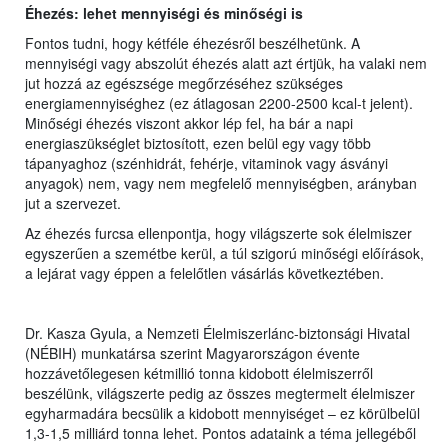
Éhezés: lehet mennyiségi és minőségi is
Fontos tudni, hogy kétféle éhezésről beszélhetünk. A
mennyiségi vagy abszolút éhezés alatt azt értjük, ha valaki nem
jut hozzá az egészsége megőrzéséhez szükséges
energiamennyiséghez (ez átlagosan 2200-2500 kcal-t jelent).
Minőségi éhezés viszont akkor lép fel, ha bár a napi
energiaszükséglet biztosított, ezen belül egy vagy több
tápanyaghoz (szénhidrát, fehérje, vitaminok vagy ásványi
anyagok) nem, vagy nem megfelelő mennyiségben, arányban
jut a szervezet.
Az éhezés furcsa ellenpontja, hogy világszerte sok élelmiszer
egyszerűen a szemétbe kerül, a túl szigorú minőségi előírások,
a lejárat vagy éppen a felelőtlen vásárlás következtében.
Dr. Kasza Gyula, a Nemzeti Élelmiszerlánc-biztonsági Hivatal
(NÉBIH) munkatársa szerint Magyarországon évente
hozzávetőlegesen kétmillió tonna kidobott élelmiszerről
beszélünk, világszerte pedig az összes megtermelt élelmiszer
egyharmadára becsülik a kidobott mennyiséget – ez körülbelül
1,3-1,5 milliárd tonna lehet. Pontos adataink a téma jellegéből