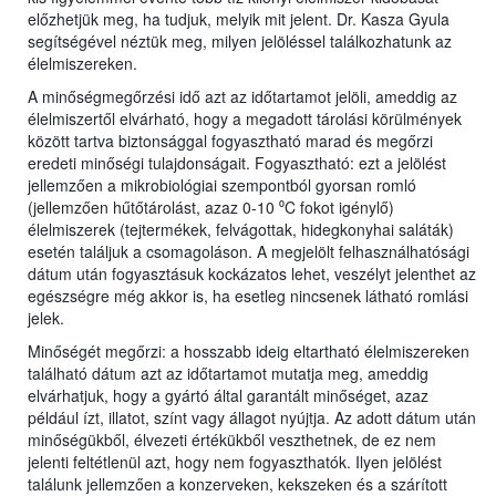
előzhetjük meg, ha tudjuk, melyik mit jelent. Dr. Kasza Gyula
segítségével néztük meg, milyen jelöléssel találkozhatunk az
élelmiszereken.
A minőségmegőrzési idő azt az időtartamot jelöli, ameddig az
élelmiszertől elvárható, hogy a megadott tárolási körülmények
között tartva biztonsággal fogyasztható marad és megőrzi
eredeti minőségi tulajdonságait. Fogyasztható: ezt a jelölést
jellemzően a mikrobiológiai szempontból gyorsan romló
(jellemzően hűtőtárolást, azaz 0-10 ⁰C fokot igénylő)
élelmiszerek (tejtermékek, felvágottak, hidegkonyhai saláták)
esetén találjuk a csomagoláson. A megjelölt felhasználhatósági
dátum után fogyasztásuk kockázatos lehet, veszélyt jelenthet az
egészségre még akkor is, ha esetleg nincsenek látható romlási
jelek.
Minőségét megőrzi: a hosszabb ideig eltartható élelmiszereken
található dátum azt az időtartamot mutatja meg, ameddig
elvárhatjuk, hogy a gyártó által garantált minőséget, azaz
például ízt, illatot, színt vagy állagot nyújtja. Az adott dátum után
minőségükből, élvezeti értékükből veszthetnek, de ez nem
jelenti feltétlenül azt, hogy nem fogyaszthatók. Ilyen jelölést
találunk jellemzően a konzerveken, kekszeken és a szárított