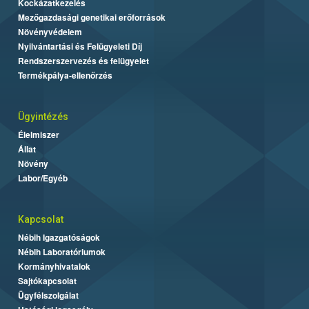
Kockázatkezelés
Mezőgazdasági genetikai erőforrások
Növényvédelem
Nyilvántartási és Felügyeleti Díj
Rendszerszervezés és felügyelet
Termékpálya-ellenőrzés
Ügyintézés
Élelmiszer
Állat
Növény
Labor/Egyéb
Kapcsolat
Nébih Igazgatóságok
Nébih Laboratóriumok
Kormányhivatalok
Sajtókapcsolat
Ügyfélszolgálat