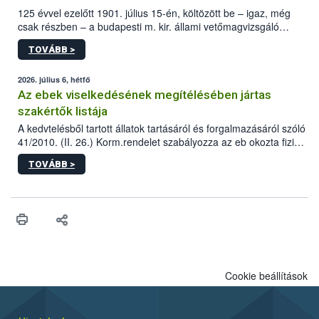
125 évvel ezelőtt 1901. július 15-én, költözött be – igaz, még
csak részben – a budapesti m. kir. állami vetőmagvizsgáló
állomás a Kis Rókus utca 15. szám alatti, Czigler Győző által
TOVÁBB >
tervezett új épületébe.
2026. július 6, hétfő
Az ebek viselkedésének megítélésében jártas
szakértők listája
A kedvtelésből tartott állatok tartásáról és forgalmazásáról szóló
41/2010. (II. 26.) Korm.rendelet szabályozza az eb okozta fizikai
sérülés, illetve ennek veszélye keletkezésekor felmerülő
TOVÁBB >
hatósági feladatokat, valamint a veszélyes eb tartását és annak
engedélyezését. Ezen eljárások során szükség esetén be kell
vonni az ebek viselkedésének megítélésében jártas szakértőt.
Cookie beállítások