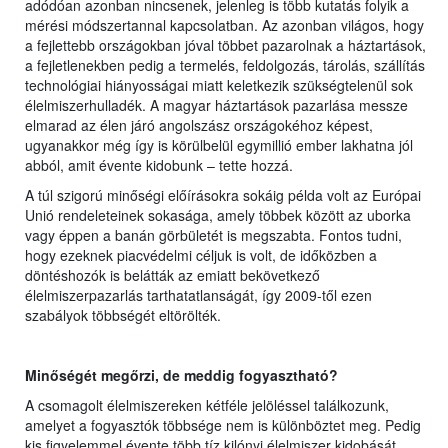
adódóan azonban nincsenek, jelenleg is több kutatás folyik a
mérési módszertannal kapcsolatban. Az azonban világos, hogy
a fejlettebb országokban jóval többet pazarolnak a háztartások,
a fejletlenekben pedig a termelés, feldolgozás, tárolás, szállítás
technológiai hiányosságai miatt keletkezik szükségtelenül sok
élelmiszerhulladék. A magyar háztartások pazarlása messze
elmarad az élen járó angolszász országokéhoz képest,
ugyanakkor még így is körülbelül egymillió ember lakhatna jól
abból, amit évente kidobunk – tette hozzá.
A túl szigorú minőségi előírásokra sokáig példa volt az Európai
Unió rendeleteinek sokasága, amely többek között az uborka
vagy éppen a banán görbületét is megszabta. Fontos tudni,
hogy ezeknek piacvédelmi céljuk is volt, de időközben a
döntéshozók is belátták az emiatt bekövetkező
élelmiszerpazarlás tarthatatlanságát, így 2009-től ezen
szabályok többségét eltörölték.
Minőségét megőrzi, de meddig fogyasztható?
A csomagolt élelmiszereken kétféle jelöléssel találkozunk,
amelyet a fogyasztók többsége nem is különböztet meg. Pedig
kis figyelemmel évente több tíz kilónyi élelmiszer kidobását