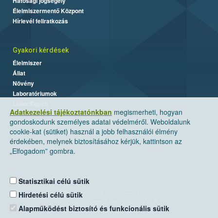
Hatósági jogsegély
Élelmiszermentő Központ
Hírlevél feliratkozás
Gyakori kérdések
Élelmiszer
Állat
Növény
Laboratóriumok
Labor/Egyéb
Adatkezelési tájékoztatónkban
megismerheti, hogyan
gondoskodunk személyes adatai védelméről. Weboldalunk
cookie-kat (sütiket) használ a jobb felhasználói élmény
érdekében, melynek biztosításához kérjük, kattintson az
„Elfogadom” gombra.
Statisztikai célú sütik
Nemzeti Élelmiszerlánc-biztonsági Hivatal
Hirdetési célú sütik
Cím: 1024 Budapest, Keleti Károly utca. 24.
Alapműködést biztosító és funkcionális sütik
Levelezési cím: 1525 Budapest. Pf. 30.