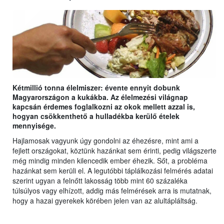
Kétmillió tonna élelmiszer: évente ennyit dobunk
Magyarországon a kukákba. Az élelmezési világnap
kapcsán érdemes foglalkozni az okok mellett azzal is,
hogyan csökkenthető a hulladékba kerülő ételek
mennyisége.
Hajlamosak vagyunk úgy gondolni az éhezésre, mint ami a
fejlett országokat, köztünk hazánkat sem érinti, pedig világszerte
még mindig minden kilencedik ember éhezik. Sőt, a probléma
hazánkat sem kerüli el. A legutóbbi táplálkozási felmérés adatai
szerint ugyan a felnőtt lakosság több mint 60 százaléka
túlsúlyos vagy elhízott, addig más felmérések arra is mutatnak,
hogy a hazai gyerekek körében jelen van az alultápláltság.